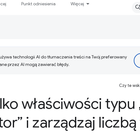
ęcej
Punkt odniesienia
Więcej
żywa technologii AI do tłumaczenia treści na Twój preferowany
ne przez AI mogą zawierać błędy.
Czy te ws
lko właściwości typu 
r” i zarządzaj liczb