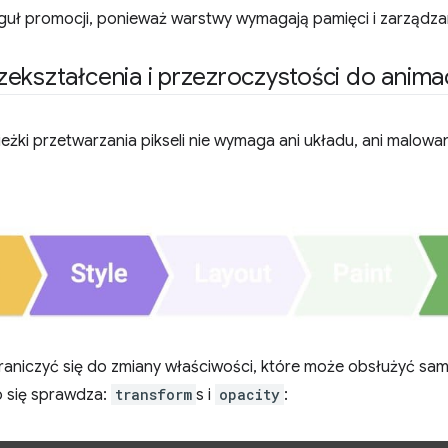
guł promocji, ponieważ warstwy wymagają pamięci i zarządza
ekształcenia i przezroczystości do animac
ieżki przetwarzania pikseli nie wymaga ani układu, ani malowan
raniczyć się do zmiany właściwości, które może obsłużyć sa
to się sprawdza:
transform
s i
opacity
: