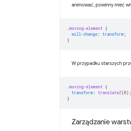
animować, powinny mieć wł
.
moving-element
{
will-change
:
transform
;
}
W przypadku starszych przeg
.
moving-element
{
transform
:
translateZ
(
0
)
}
Zarządzanie warstwa