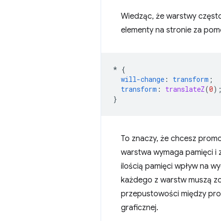
Wiedząc, że warstwy częst
elementy na stronie za po
*
{
will-change
:
transform
;
transform
:
translateZ
(
0
)
}
To znaczy, że chcesz promo
warstwa wymaga pamięci i z
ilością pamięci wpływ na w
każdego z warstw muszą zo
przepustowości między proc
graficznej.