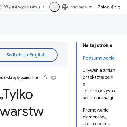
/
Zaloguj się
Na tej stronie
Podsumowanie
Używanie zmian
przekształceni
kazówki były pomocne?
a
„Tylko
i przezroczysto
ści do animacji
ą warstw
Promowanie
elementów,
które chcesz