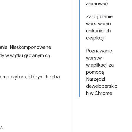
animować
Zarządzanie
warstwami i
unikanie ich
eksplozji
kranie. Nieskomponowane
Poznawanie
gdy w wątku głównym są
warstw
w aplikacji za
pomocą
 kompozytora, którymi trzeba
Narzędzi
deweloperskic
h w Chrome
e.