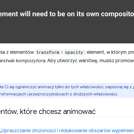
nia z elementów
transform
i
opacity
: element, w którym zm
arstwie kompozytora
. Aby utworzyć warstwę, musisz promow
 uda Ci się ograniczyć animacji tylko do tych właściwości, zapoznaj się z
ansformacjach i przezroczystościach z droższych właściwości.
entów
,
które chcesz animować
„
Upraszczanie złożoności i redukowanie obszarów wypełnień