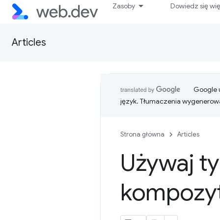
Zasoby
Dowiedz się wi
Articles
Google u
język. Tłumaczenia wygenerowa
Strona główna
Articles
Używaj ty
kompozyto