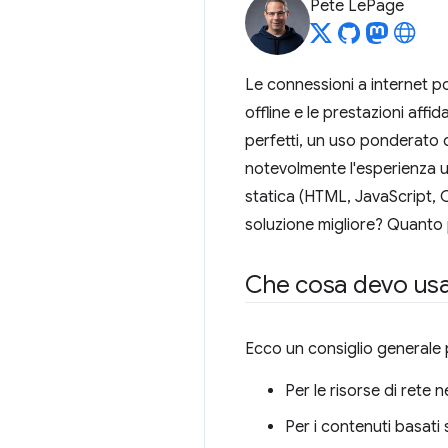
Pete LePage
Le connessioni a internet po
offline e le prestazioni affi
perfetti, un uso ponderato d
notevolmente l'esperienza ut
statica (HTML, JavaScript, CSS
soluzione migliore? Quanto
Che cosa devo us
Ecco un consiglio generale pe
Per le risorse di rete n
Per i contenuti basati su