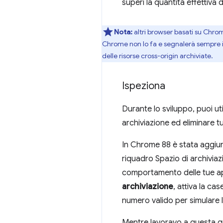
superi la quantità effettiva 
Nota:
altri browser basati su Chro
Chrome non lo fa e segnalerà sempre il 
delle risorse cross-origin archiviate.
Ispeziona
Durante lo sviluppo, puoi util
archiviazione ed eliminare tu
In Chrome 88 è stata aggiunt
riquadro Spazio di archiviazi
comportamento delle tue app 
archiviazione
, attiva la cas
numero valido per simulare l
Mentre lavoravo a questa gu