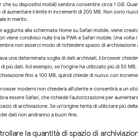
 che su dispositivi mobili) sembra consentire circa 1 GB. Quand
e di aumentare il limite in incrementi di 200 MB. Non sono riusc
le in merito.
 aggiunta alla schermata Home su Safari mobile, viene creat
on viene condiviso nulla tra la PWA e Safari mobile. Una volta
sembra non esserci modo di richiedere spazio di archiviazione 
ava una determinata soglia di dati archiviati, il browser chied
o di più dati. Ad esempio, se l'origine ha utilizzato più di 50 MB,
rchiviazione fino a 100 MB, quindi chiede di nuovo con increme
rowser moderni non chiederà all'utente e consentirà a un sito d
ra essere Safari, che richiede l'autorizzazione per aumentar
azio di archiviazione. Se un'origine tenta di utilizzare più dell
ura dei dati non andranno a buon fine.
ollare la quantità di spazio di archiviazio