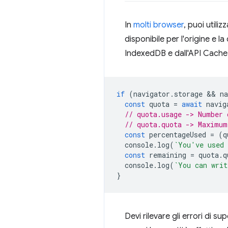
In
molti browser
, puoi utilizz
disponibile per l'origine e la
IndexedDB e dall'API Cache 
if
(
navigator
.
storage
 && 
na
const
quota
=
await
navig
// quota.usage -> Number 
// quota.quota -> Maximum
const
percentageUsed
=
(
q
console
.
log
(
`You've used 
const
remaining
=
quota
.
q
console
.
log
(
`You can writ
}
Devi rilevare gli errori di s