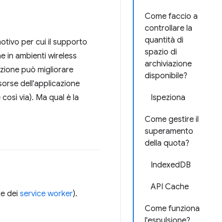
Come faccio a
controllare la
quantità di
otivo per cui il supporto
spazio di
e in ambienti wireless
archiviazione
azione può migliorare
disponibile?
sorse dell'applicazione
 così via). Ma qual è la
Ispeziona
Come gestire il
superamento
della quota?
IndexedDB
API Cache
te dei
service worker
).
Come funziona
l'espulsione?