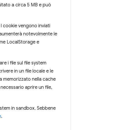
mitato a circa 5 MB e può
.
. I cookie vengono inviati
i aumenterà notevolmente le
Come LocalStorage e
e i file sul file system
ere in un file locale e le
ga memorizzato nella cache
necessario aprire un file,
e system in sandbox. Sebbene
m
.