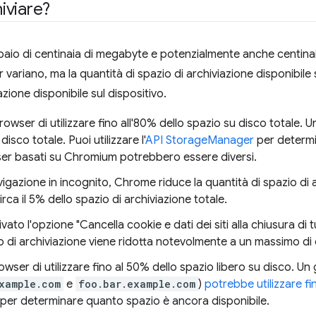
iviare?
paio di centinaia di megabyte e potenzialmente anche centinai
variano, ma la quantità di spazio di archiviazione disponibile 
azione disponibile sul dispositivo.
ser di utilizzare fino all'80% dello spazio su disco totale. Un
isco totale. Puoi utilizzare l'
API StorageManager
per determi
wser basati su Chromium potrebbero essere diversi.
vigazione in incognito, Chrome riduce la quantità di spazio di 
irca il 5% dello spazio di archiviazione totale.
ivato l'opzione "Cancella cookie e dati dei siti alla chiusura di 
io di archiviazione viene ridotta notevolmente a un massimo di
owser di utilizzare fino al 50% dello spazio libero su disco. U
xample.com
e
foo.bar.example.com
)
potrebbe utilizzare f
per determinare quanto spazio è ancora disponibile.