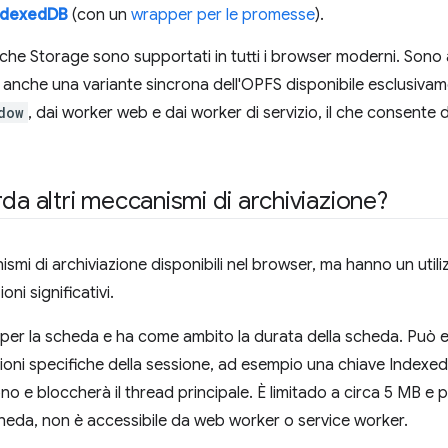
ndexedDB
(con un
wrapper per le promesse
).
he Storage sono supportati in tutti i browser moderni. Sono a
e anche una variante sincrona dell'OPFS disponibile esclusiva
dow
, dai worker web e dai worker di servizio, il che consente di
da altri meccanismi di archiviazione?
nismi di archiviazione disponibili nel browser, ma hanno un util
ni significativi.
 per la scheda e ha come ambito la durata della scheda. Può 
zioni specifiche della sessione, ad esempio una chiave Indexed
o e bloccherà il thread principale. È limitado a circa 5 MB e 
cheda, non è accessibile da web worker o service worker.