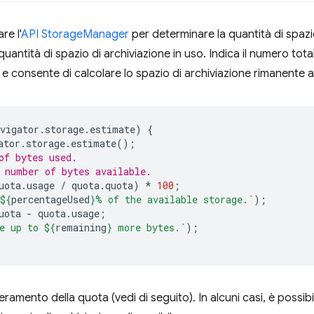
are l'
API StorageManager
per determinare la quantità di spazi
 quantità di spazio di archiviazione in uso. Indica il numero total
e consente di calcolare lo spazio di archiviazione rimanente a
vigator
.
storage
.
estimate
)
{
ator
.
storage
.
estimate
();
of bytes used.
 number of bytes available.
uota
.
usage
/
quota
.
quota
)
*
100
;
${
percentageUsed
}
% of the available storage.`
);
uota
-
quota
.
usage
;
e up to 
${
remaining
}
 more bytes.`
);
uperamento della quota (vedi di seguito). In alcuni casi, è possib