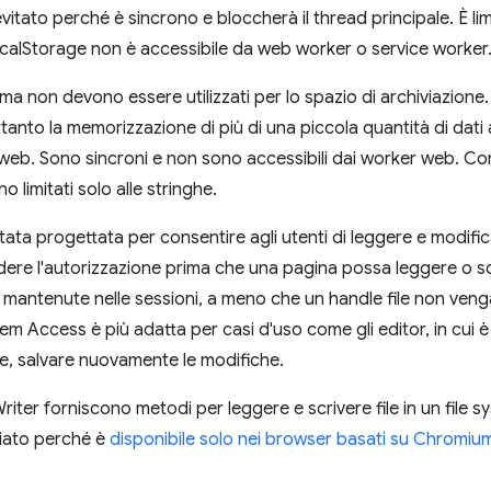
itato perché è sincrono e bloccherà il thread principale. È li
calStorage non è accessibile da web worker o service worker
, ma non devono essere utilizzati per lo spazio di archiviazione
rtanto la memorizzazione di più di una piccola quantità di dat
a web. Sono sincroni e non sono accessibili dai worker web. 
 limitati solo alle stringhe.
tata progettata per consentire agli utenti di leggere e modificar
ere l'autorizzazione prima che una pagina possa leggere o scriv
 mantenute nelle sessioni, a meno che un handle file non ven
em Access è più adatta per casi d'uso come gli editor, in cui è 
e, salvare nuovamente le modifiche.
eWriter forniscono metodi per leggere e scrivere file in un fil
liato perché è
disponibile solo nei browser basati su Chromiu