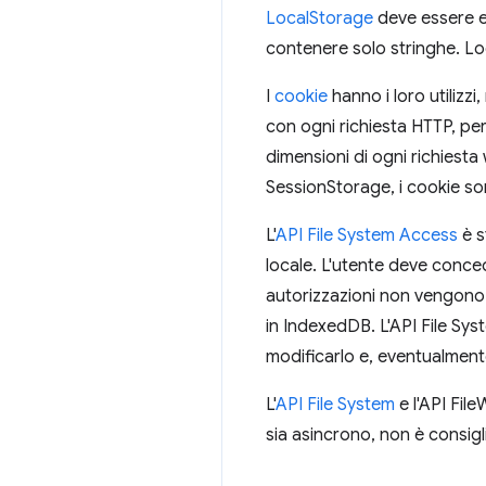
LocalStorage
deve essere ev
contenere solo stringhe. Lo
I
cookie
hanno i loro utilizzi
con ogni richiesta HTTP, pe
dimensioni di ogni richiest
SessionStorage, i cookie sono
L'
API File System Access
è s
locale. L'utente deve conced
autorizzazioni non vengono
in IndexedDB. L'API File Syst
modificarlo e, eventualment
L'
API File System
e l'API Fil
sia asincrono, non è consig