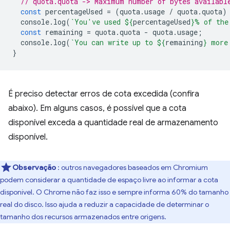
// quota.quota -> Maximum number of bytes availabl
const
percentageUsed
=
(
quota
.
usage
/
quota
.
quota
)
console
.
log
(
`You've used 
${
percentageUsed
}
% of the
const
remaining
=
quota
.
quota
-
quota
.
usage
;
console
.
log
(
`You can write up to 
${
remaining
}
 more
}
É preciso detectar erros de cota excedida (confira
abaixo). Em alguns casos, é possível que a cota
disponível exceda a quantidade real de armazenamento
disponível.
Observação
: outros navegadores baseados em Chromium
podem considerar a quantidade de espaço livre ao informar a cota
disponível. O Chrome não faz isso e sempre informa 60% do tamanho
real do disco. Isso ajuda a reduzir a capacidade de determinar o
tamanho dos recursos armazenados entre origens.