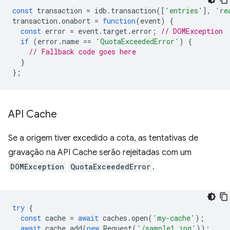
const
transaction
=
idb
.
transaction
([
'entries'
],
're
transaction
.
onabort
=
function
(
event
)
{
const
error
=
event
.
target
.
error
;
// DOMException
if
(
error
.
name
==
'QuotaExceededError'
)
{
// Fallback code goes here
}
};
API Cache
Se a origem tiver excedido a cota, as tentativas de
gravação na API Cache serão rejeitadas com um
DOMException
QuotaExceededError
.
try
{
const
cache
=
await
caches
.
open
(
'my-cache'
);
await
cache
.
add
(
new
Request
(
'/sample1.jpg'
));