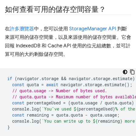
如何查看可用的儲存空間容量？
在
許多瀏覽器
中，您可以使用
StorageManager API
判斷
來源可用的儲存空間量，以及來源使用的儲存空間量。它會
回報 IndexedDB 和 Cache API 使用的位元組總數，並可計
算可用的大約剩餘儲存空間。
if
(
navigator
.
storage
 && 
navigator
.
storage
.
estimate
)
const
quota
=
await
navigator
.
storage
.
estimate
();
// quota.usage -> Number of bytes used.
// quota.quota -> Maximum number of bytes availabl
const
percentageUsed
=
(
quota
.
usage
/
quota
.
quota
)
console
.
log
(
`You've used 
${
percentageUsed
}
% of the
const
remaining
=
quota
.
quota
-
quota
.
usage
;
console
.
log
(
`You can write up to 
${
remaining
}
 more
}