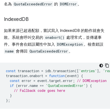
名為
QuotaExceededError
的
DOMError
。
Indexed
DB
如果來源已超過配額，嘗試寫入 IndexedDB 的動作就會失
敗。系統會呼叫交易的
onabort()
處理常式，並傳遞事
件。事件會在錯誤屬性中加入
DOMException
。檢查錯誤
name
會傳回
QuotaExceededError
。
const
transaction
=
idb
.
transaction
([
'entries'
],
're
transaction
.
onabort
=
function
(
event
)
{
const
error
=
event
.
target
.
error
;
// DOMException
if
(
error
.
name
==
'QuotaExceededError'
)
{
// Fallback code goes here
}
};