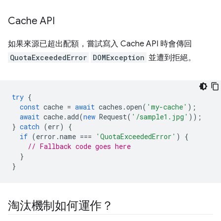
Cache API
如果來源已超出配額，嘗試寫入 Cache API 時會傳回
QuotaExceededError
DOMException
並遭到拒絕。
try
{
const
cache
=
await
caches
.
open
(
'my-cache'
);
await
cache
.
add
(
new
Request
(
'/sample1.jpg'
));
}
catch
(
err
)
{
if
(
error
.
name
===
'QuotaExceededError'
)
{
// Fallback code goes here
}
}
淘汰機制如何運作？