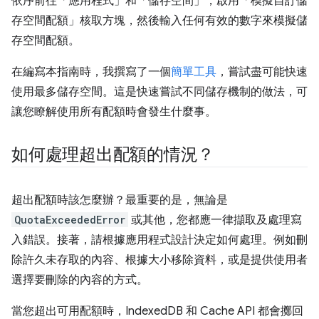
依序前往「應用程式」
和「儲存空間」
，啟用「模擬自訂儲
存空間配額」
核取方塊，然後輸入任何有效的數字來模擬儲
存空間配額。
在編寫本指南時，我撰寫了一個
簡單工具
，嘗試盡可能快速
使用最多儲存空間。這是快速嘗試不同儲存機制的做法，可
讓您瞭解使用所有配額時會發生什麼事。
如何處理超出配額的情況？
超出配額時該怎麼辦？最重要的是，無論是
QuotaExceededError
或其他，您都應一律擷取及處理寫
入錯誤。接著，請根據應用程式設計決定如何處理。例如刪
除許久未存取的內容、根據大小移除資料，或是提供使用者
選擇要刪除的內容的方式。
當您超出可用配額時，IndexedDB 和 Cache API 都會擲回