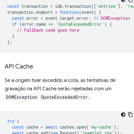
const
transaction
=
idb
.
transaction
([
'entries'
],
're
transaction
.
onabort
=
function
(
event
)
{
const
error
=
event
.
target
.
error
;
// DOMException
if
(
error
.
name
==
'QuotaExceededError'
)
{
// Fallback code goes here
}
};
API Cache
Se a origem tiver excedido a cota, as tentativas de
gravação na API Cache serão rejeitadas com um
DOMException
QuotaExceededError
.
try
{
const
cache
=
await
caches
.
open
(
'my-cache'
);
await
cache
.
add
(
new
Request
(
'/sample1.jpg'
));