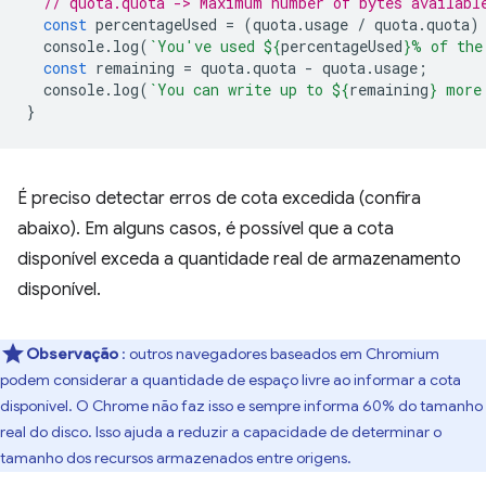
// quota.quota -> Maximum number of bytes availabl
const
percentageUsed
=
(
quota
.
usage
/
quota
.
quota
)
console
.
log
(
`You've used 
${
percentageUsed
}
% of the
const
remaining
=
quota
.
quota
-
quota
.
usage
;
console
.
log
(
`You can write up to 
${
remaining
}
 more
}
É preciso detectar erros de cota excedida (confira
abaixo). Em alguns casos, é possível que a cota
disponível exceda a quantidade real de armazenamento
disponível.
Observação
: outros navegadores baseados em Chromium
podem considerar a quantidade de espaço livre ao informar a cota
disponível. O Chrome não faz isso e sempre informa 60% do tamanho
real do disco. Isso ajuda a reduzir a capacidade de determinar o
tamanho dos recursos armazenados entre origens.