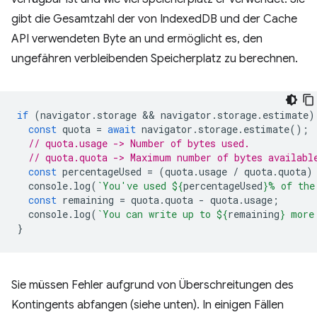
gibt die Gesamtzahl der von IndexedDB und der Cache
API verwendeten Byte an und ermöglicht es, den
ungefähren verbleibenden Speicherplatz zu berechnen.
if
(
navigator
.
storage
 && 
navigator
.
storage
.
estimate
)
const
quota
=
await
navigator
.
storage
.
estimate
();
// quota.usage -> Number of bytes used.
// quota.quota -> Maximum number of bytes availabl
const
percentageUsed
=
(
quota
.
usage
/
quota
.
quota
)
console
.
log
(
`You've used 
${
percentageUsed
}
% of the
const
remaining
=
quota
.
quota
-
quota
.
usage
;
console
.
log
(
`You can write up to 
${
remaining
}
 more
}
Sie müssen Fehler aufgrund von Überschreitungen des
Kontingents abfangen (siehe unten). In einigen Fällen