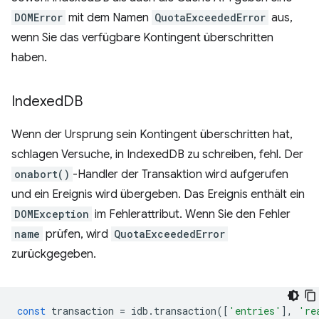
DOMError
mit dem Namen
QuotaExceededError
aus,
wenn Sie das verfügbare Kontingent überschritten
haben.
Indexed
DB
Wenn der Ursprung sein Kontingent überschritten hat,
schlagen Versuche, in IndexedDB zu schreiben, fehl. Der
onabort()
-Handler der Transaktion wird aufgerufen
und ein Ereignis wird übergeben. Das Ereignis enthält ein
DOMException
im Fehlerattribut. Wenn Sie den Fehler
name
prüfen, wird
QuotaExceededError
zurückgegeben.
const
transaction
=
idb
.
transaction
([
'entries'
],
're