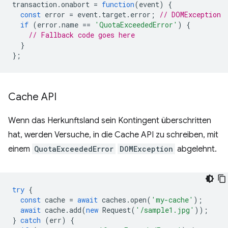
transaction
.
onabort
=
function
(
event
)
{
const
error
=
event
.
target
.
error
;
// DOMException
if
(
error
.
name
==
'QuotaExceededError'
)
{
// Fallback code goes here
}
};
Cache API
Wenn das Herkunftsland sein Kontingent überschritten
hat, werden Versuche, in die Cache API zu schreiben, mit
einem
QuotaExceededError
DOMException
abgelehnt.
try
{
const
cache
=
await
caches
.
open
(
'my-cache'
);
await
cache
.
add
(
new
Request
(
'/sample1.jpg'
));
}
catch
(
err
)
{