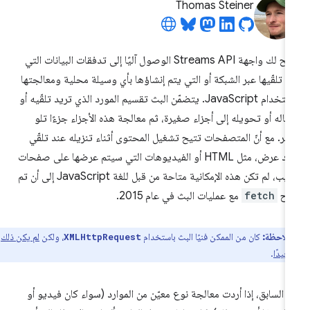
Thomas Steiner
تتيح لك واجهة Streams API الوصول آليًا إلى تدفقات البيانات التي
م تلقّيها عبر الشبكة أو التي يتم إنشاؤها بأي وسيلة محلية ومعالجتها
باستخدام JavaScript. يتضمّن البث تقسيم المورد الذي تريد تلقّيه أو
ساله أو تحويله إلى أجزاء صغيرة، ثم معالجة هذه الأجزاء جزءًا تلو
آخر. مع أنّ المتصفحات تتيح تشغيل المحتوى أثناء تنزيله عند تلقّي
مواد عرض، مثل HTML أو الفيديوهات التي سيتم عرضها على صفحات
الويب، لم تكن هذه الإمكانية متاحة من قبل للغة JavaScript إلى أن تم
رح
fetch
مع عمليات البث في عام 2015.
ملاحظة:
كان من الممكن فنيًا البث باستخدام
، ولكن
لم يكن ذلك
XMLHttpRequest
 جيدًا
.
 السابق، إذا أردت معالجة نوع معيّن من الموارد (سواء كان فيديو أو