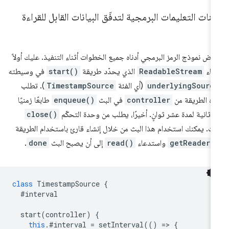
ّنات التعليمات البرمجية لتدفّق البيانات القابل للقراءة
رض نموذج الرمز البرمجي أدناه جميع الخطوات أثناء التنفيذ. عليك أولاً
شاء
ReadableStream
الذي يحدّد طريقة
start()
في وسيطته
underlyingSourc
(أي الفئة
TimestampSource
). تطلب
ه الطريقة من
controller
في البث
enqueue()
طابعًا زمنيًا
 ثانية لمدة عشر ثوانٍ. أخيرًا، يطلب من وحدة التحكّم
close()
بث. يمكنك استخدام هذا البث من خلال إنشاء قارئ باستخدام الطريقة
getReader(
واستدعاء
read()
إلى أن يصبح البث
done
.
class
TimestampSource
{
#interval
start
(
controller
)
{
this
.
#interval
=
setInterval
(()
=
>
{