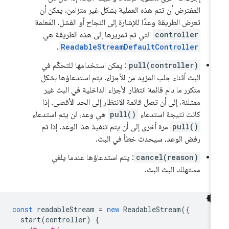
المفترض أن تتم هذه العملية بشكل غير متزامن، يمكن أن
تعرض الطريقة وعدًا للإشارة إلى النجاح أو الفشل. المَعلمة
controller
التي تم تمريرها إلى هذه الطريقة هي
.
ReadableStreamDefaultController
pull(controller)
: يمكن استخدامها للتحكّم في
البث أثناء جلب المزيد من الأجزاء. يتم استدعاؤها بشكل
متكرر ما دام قائمة انتظار الأجزاء الداخلية في البث غير
ممتلئة، إلى أن تصل قائمة الانتظار إلى الحد الأقصى. إذا
كانت نتيجة استدعاء
pull()
هي وعد، لن يتم استدعاء
pull()
مرة أخرى إلى أن يتم تنفيذ هذا الوعد. إذا تم
رفض الوعد، سيحدث خطأ في البث.
cancel(reason)
: يتم استدعاؤها عندما يلغي
مستهلك البث البث.
const
readableStream
=
new
ReadableStream
({
start
(
controller
)
{