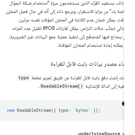
ى ذلك، يستفيد القرّاء الذين يستخدمون ميزة "استخدام شبكة الجوّال
خاصة بك" من مزايا الاستقرار. ويرجع ذلك إلى أنّه في حال فصل المخزن
مؤقت، يمكن ضمان عدم الكتابة في المخزن المؤقت نفسه مرتين،
وبالتالي تجنُّب حالات التزامن. يمكن لقارئات BYOB تقليل عدد المرات
تي يحتاج فيها المتصفّح إلى تنفيذ عملية جمع البيانات غير الضرورية،
نّه يمكنه إعادة استخدام المخازن المؤقتة.
شاء مصدر بيانات بايت قابل للقراءة
كنك إنشاء دفق بايت قابل للقراءة عن طريق تمرير مَعلمة
type
افية إلى الدالة الإنشائية
ReadableStream()
.
new
ReadableStream
({
type
:
'bytes'
});
ريق
Source
underlying