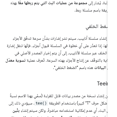
قراءة. يُشار إلى
مجموعة من عمليات البث التي يتم ربطها معًا
بهذه
طريقة باسم سلسلة ربط.
لضغط الخلفي
د إنشاء سلسلة أنابيب، سيتم نشر إشارات بشأن سرعة تدفّق الأجزاء
الها. إذا تعذّر على أي خطوة في السلسلة قبول أجزاء، فإنّها تنقل إشارة
ى الخلف عبر سلسلة الأنابيب، إلى أن يتم إخبار المصدر الأصلي في
نهاية بالتوقّف عن إنتاج الأجزاء بهذه السرعة. تُعرف عملية
تسوية معدّل
ل البيانات
هذه باسم "الضغط الخلفي".
Teein
كن إنشاء نسخة من مصدر بيانات قابل للقراءة (سمّي بهذا الاسم نسبةً
شكل حرف "T" كبير) باستخدام الطريقة
tee()
. سيؤدي ذلك إلى
فل
البث، أي عدم إمكانية استخدامه مباشرةً، ولكن سيتم إنشاء
بثَّين