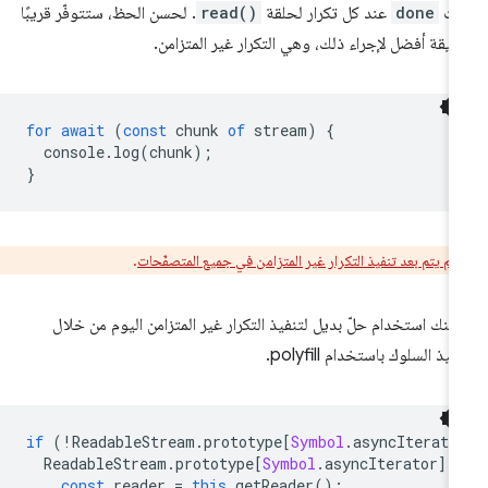
بث
done
عند كل تكرار لحلقة
read()
. لحسن الحظ، ستتوفّر قريبًا
يقة أفضل لإجراء ذلك، وهي التكرار غير المتزامن.
for
await
(
const
chunk
of
stream
)
{
console
.
log
(
chunk
);
}
لم يتم بعد تنفيذ التكرار غير المتزامن في جميع المتصفّحات
.
كنك استخدام حلّ بديل لتنفيذ التكرار غير المتزامن اليوم من خلال
فيذ السلوك باستخدام polyfill.
if
(
!
ReadableStream
.
prototype
[
Symbol
.
asyncIterato
ReadableStream
.
prototype
[
Symbol
.
asyncIterator
]
const
reader
=
this
.
getReader
();