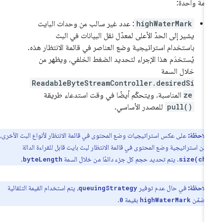
علمة واحدة:
highWaterMark
: عدد غير سالب من وحدات البايت
يشير إلى الحدّ الأعلى لمعدّل نقل البيانات في البث
باستخدام استراتيجية وضع العناصر في قائمة الانتظار هذه.
يُستخدَم هذا الإجراء لتحديد الضغط الخلفي، ويظهر من
خلال السمة
ReadableByteStreamController.desiredSi
ze
المناسبة. ويتحكّم أيضًا في وقت استدعاء طريقة
pull()
للمصدر الأساسي.
ملاحظة:
على عكس استراتيجيات وضع المحتوى في قائمة الانتظار لأنواع البث الأخرى،
ضمّن استراتيجية وضع المحتوى في قائمة الانتظار لبث بايت قابل للقراءة الدالة
. يتم تحديد حجم كل جزء دائمًا من خلال السمة
.
byteLength
size(ch
ملاحظة:
في حال عدم توفير
، يتم استخدام القيمة التلقائية
queuingStrategy
تتضمّن
بقيمة
.
0
highWaterMark