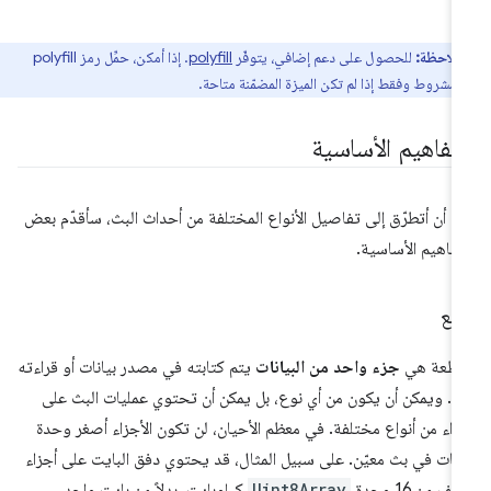
ملاحظة:
للحصول على دعم إضافي، يتوفّر
polyfill
. إذا أمكن، حمِّل رمز polyfill
مشروط وفقط إذا لم تكن الميزة المضمّنة متاحة.
لمفاهيم الأساسية
ل أن أتطرّق إلى تفاصيل الأنواع المختلفة من أحداث البث، سأقدّم بعض
مفاهيم الأساسية.
طَع
قطعة هي
جزء واحد من البيانات
يتم كتابته في مصدر بيانات أو قراءته
ه. ويمكن أن يكون من أي نوع، بل يمكن أن تحتوي عمليات البث على
زاء من أنواع مختلفة. في معظم الأحيان، لن تكون الأجزاء أصغر وحدة
انات في بث معيّن. على سبيل المثال، قد يحتوي دفق البايت على أجزاء
لف من 16 وحدة
Uint8Array
كيلوبايت، بدلاً من بايت واحد.