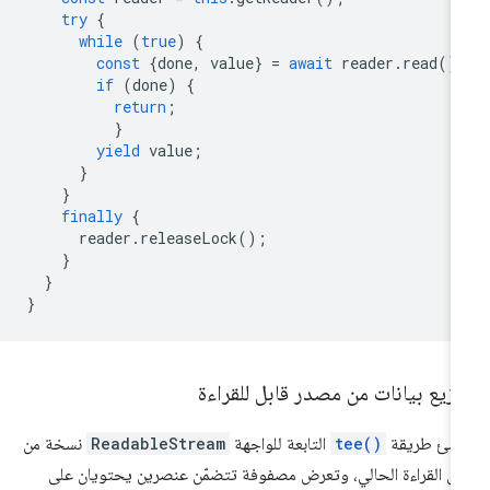
try
{
while
(
true
)
{
const
{
done
,
value
}
=
await
reader
.
read
()
if
(
done
)
{
return
;
}
yield
value
;
}
}
finally
{
reader
.
releaseLock
();
}
}
}
زيع بيانات من مصدر قابل للقراءة
نشئ طريقة
tee()
التابعة للواجهة
ReadableStream
نسخة من
ق القراءة الحالي، وتعرض مصفوفة تتضمّن عنصرين يحتويان على