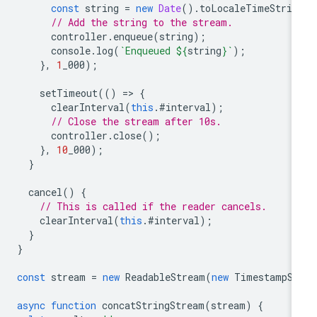
const
string
=
new
Date
().
toLocaleTimeStrin
// Add the string to the stream.
controller
.
enqueue
(
string
);
console
.
log
(
`Enqueued 
${
string
}
`
);
},
1
_000
);
setTimeout
(()
=
>
{
clearInterval
(
this
.
#interval
);
// Close the stream after 10s.
controller
.
close
();
},
10
_000
);
}
cancel
()
{
// This is called if the reader cancels.
clearInterval
(
this
.
#interval
);
}
}
const
stream
=
new
ReadableStream
(
new
TimestampSo
async
function
concatStringStream
(
stream
)
{