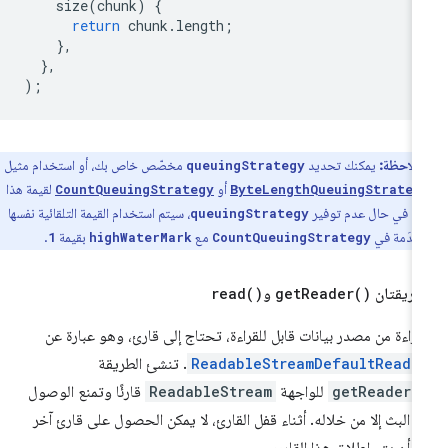
size
(
chunk
)
{
return
chunk
.
length
;
},
},
);
ملاحظة:
يمكنك تحديد
مخصّص خاص بك، أو استخدام مثيل
queuingStrategy
أو
لقيمة هذا
CountQueuingStrategy
ByteLengthQueuingStrateg
ر. في حال عدم توفير
، سيتم استخدام القيمة التلقائية نفسها
queuingStrategy
خدَمة في
مع
بقيمة
.
1
highWaterMark
CountQueuingStrategy
طريقتان
)
Reader(
get
و
)
read(
قراءة من مصدر بيانات قابل للقراءة، تحتاج إلى قارئ، وهو عبارة عن
ReadableStreamDefaultReade
. تنشئ الطريقة
getReader(
للواجهة
ReadableStream
قارئًا وتمنع الوصول
ى البث إلا من خلاله. أثناء قفل القارئ، لا يمكن الحصول على قارئ آخر