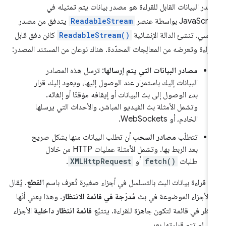
در البيانات القابل للقراءة هو مصدر بيانات يتم تمثيله في
JavaScr بواسطة عنصر
ReadableStream
يتدفق من مصدر
اسي. تنشئ الدالة الإنشائية
ReadableStream()
كائن دفق قابل
قراءة وتعرضه من المعالِجات المحدّدة. هناك نوعان من المستند المصدر:
مصادر البيانات التي يتم إرسالها
: ترسل هذه المصادر
البيانات إليك باستمرار عند الوصول إليها، ويعود إليك قرار
بدء الوصول إلى بث البيانات أو إيقافه مؤقتًا أو إلغائه.
وتشمل الأمثلة بث الفيديو المباشر، والأحداث التي يرسلها
الخادم، أو WebSockets.
تتطلّب
مصادر السحب
أن تطلب البيانات منها بشكل صريح
بعد الربط بها. وتشمل الأمثلة عمليات HTTP من خلال
طلبات
fetch()
أو
XMLHttpRequest
.
م قراءة بيانات البث بالتسلسل في أجزاء صغيرة تُعرف باسم
القطع
. يُقال
ّ الأجزاء الموضوعة في بث
مُدرَجة في قائمة الانتظار
. وهذا يعني أنّها
تظر في قائمة لتكون جاهزة للقراءة. يتتبّع
قائمة انتظار داخلية
الأجزاء
تي لم تتم قراءتها بعد.