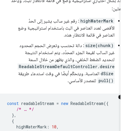
دّد بشكل اختياري استراتيجية وضع في قائمة الانتظار للبث، ويأخذ
علمتَين:
highWaterMark
: رقم غير سالب يشير إلى الحدّ
الأقصى لعدد العناصر في البث باستخدام استراتيجية وضع
العناصر في قائمة الانتظار هذه.
size(chunk)
: دالة تحتسب وتعرض الحجم المحدود
غير السالب لقيمة الجزء المحدّد. يتم استخدام النتيجة
لتحديد الضغط الخلفي، والذي يظهر من خلال السمة
ReadableStreamDefaultController.desire
dSize
المناسبة. ويتحكّم أيضًا في وقت استدعاء طريقة
pull()
للمصدر الأساسي.
const
readableStream
=
new
ReadableStream
({
/* … */
},
{
highWaterMark
:
10
,