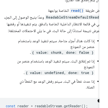
ى أن يتم إطلاق هذا القارئ.
عرض طريقة
read()
الخاصة بواجهة
ReadableStreamDefaultReade
وعدًا يتيح الوصول إلى الجزء
تالي في قائمة الانتظار الداخلية الخاصة بالدفق. يتم تنفيذها أو رفضها
 عرض نتيجة استنادًا إلى حالة البث. في ما يلي الاحتمالات المختلفة:
إذا كانت هناك أجزاء متاحة، سيتم تنفيذ الوعد باستخدام
عنصر من النموذج
.
{ value: chunk, done: false }
إذا تم إغلاق البث، سيتم تنفيذ الوعد باستخدام عنصر من
النموذج
.
{ value: undefined, done: true }
إذا حدث خطأ في البث، سيتم رفض الوعد مع الخطأ ذي
الصلة.
const
reader
=
readableStream
.
getReader
();