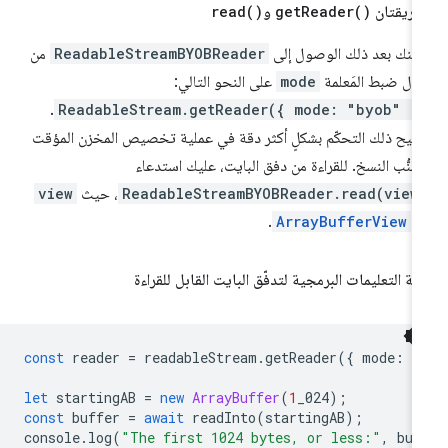
طريقتان
)
Reader(
get
و
)
read(
كنك بعد ذلك الوصول إلى
ReadableStreamBYOBReader
من
ال ضبط المَعلمة
mode
على النحو التالي:
.
ReadableStream.getReader({ mode: "byob" }
تيح ذلك التحكّم بشكلٍ أكثر دقة في عملية تخصيص المخزن المؤقت
جنُّب النسخ. للقراءة من دفق البايت، عليك استدعاء
ReadableStreamBYOBReader.read(view
، حيث
view
و
ArrayBufferView
.
ّنة التعليمات البرمجية لتدفّق البايت القابل للقراءة
const
reader
=
readableStream
.
getReader
({
mode
:
"
let
startingAB
=
new
ArrayBuffer
(
1
_024
);
const
buffer
=
await
readInto
(
startingAB
);
console
.
log
(
"The first 1024 bytes, or less:"
,
buf