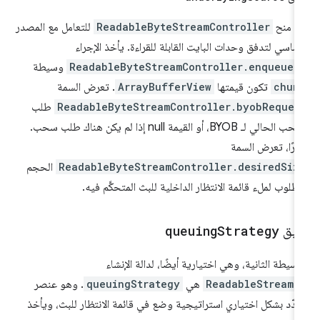
م منح
ReadableByteStreamController
للتعامل مع المصدر
أساسي لتدفق وحدات البايت القابلة للقراءة. يأخذ الإجراء
ReadableByteStreamController.enqueue(
وسيطة
chun
تكون قيمتها
ArrayBufferView
. تعرض السمة
ReadableByteStreamController.byobReques
طلب
السحب الحالي لـ BYOB، أو القيمة null إذا لم يكن هناك طلب سحب.
يرًا، تعرض السمة
ReadableByteStreamController.desiredSiz
الحجم
مطلوب لملء قائمة الانتظار الداخلية للبث المتحكَّم فيه.
ريق
Strategy
queuing
وسيطة الثانية، وهي اختيارية أيضًا، لدالة الإنشاء
ReadableStream(
هي
queuingStrategy
. وهو عنصر
دّد بشكل اختياري استراتيجية وضع في قائمة الانتظار للبث، ويأخذ