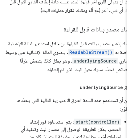
دت أن يتولّى قارئ آخر قراءة البث، عليك عادةً
إيقاف
القارئ الأول قبل
راء أي شيء آخر (مع أنّه يمكنك
تكرار
عمليات البث).
شاء مصدر بيانات قابل للقراءة
كنك إنشاء مصدر بيانات قابل للقراءة من خلال استدعاء الدالة الإنشائية
خاصة به
ReadableStream()
. يحتوي الدالة الإنشائية على وسيط
تياري
underlyingSource
، وهو يمثّل كائنًا يتضمّن طرقًا
صائص تحدّد سلوك مثيل البث الذي تم إنشاؤه.
ريق
Source
underlying
كن أن تستخدم هذه السمة الطرق الاختيارية التالية التي يحدّدها
مطوّر:
start(controller)
: يتم استدعاؤه فور إنشاء
العنصر. يمكن للطريقة الوصول إلى مصدر البث وتنفيذ أي
إجراءات أخرى مطلوبة لإعداد وظيفة البث. إذا كان من