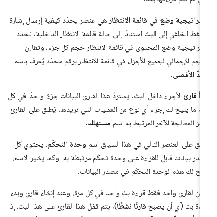
تراتيجية وضع في قائمة الانتظار
هي عنصر يحدّد كيفية إرسال إشارة
ضغط الخلفي إلى البث استنادًا إلى حالة قائمة الانتظار الداخلية. تحدّد
تراتيجية وضع المحتوى في قائمة الانتظار حجم كل جزء، وتقارن
حجم الإجمالي لجميع الأجزاء في قائمة الانتظار برقم محدّد يُعرف باسم
حدّ الأقصى
.
رأ
قارئ
الأجزاء داخل البث. يستردّ هذا القارئ البيانات جزءًا واحدًا في كل
ة، ما يتيح لك إجراء أي نوع من العمليات التي تريدها. يُطلق على القارئ
مز المعالجة الآخر المرتبط به اسم
مستهلك
.
طلق على العنصر التالي في هذا السياق اسم
وحدة التحكّم
. يحتوي كل
در بيانات قابل للقراءة على وحدة تحكّم مرتبطة به، وكما يشير الاسم،
يح لك هذه الوحدة التحكّم في مصدر البيانات.
كن لقارئ واحد فقط قراءة بث واحد في كل مرة، وعند إنشاء قارئ وبدء
اءة بث (أي أن يصبح
قارئًا نشطًا
)، يتم
قفل
هذا القارئ على هذا البث. إذا