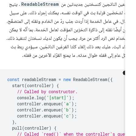
فرعين الناتجين كنسختين جديدتين من
ReadableStream
. يتيح
ك لشخصَين قراءة بث في الوقت نفسه. يمكنك إجراء ذلك، على سبيل
مثال، في عامل الخدمة إذا أردت جلب ردّ من الخادم ونقله إلى المتصفّح،
كن أيضًا نقله إلى ذاكرة التخزين المؤقت لعامل الخدمة. بما أنّه لا يمكن
تخدام نص الرد أكثر من مرة، يجب أن يكون لديك نسختان لتنفيذ ذلك.
لغاء البث، عليك بعد ذلك إلغاء كلتا الفرعَين الناتجَين. سيؤدي ربط بث
كل عام إلى قفله طوال مدته، ما يمنع القرّاء الآخرين من قفله.
const
readableStream
=
new
ReadableStream
({
start
(
controller
)
{
// Called by constructor.
console
.
log
(
'[start]'
);
controller
.
enqueue
(
'a'
);
controller
.
enqueue
(
'b'
);
controller
.
enqueue
(
'c'
);
},
pull
(
controller
)
{
// Called `read()` when the controller's queu