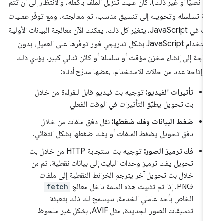
فًا نصيًا أو غير ذلك)، كان عليك تنزيل الملف بأكمله، والانتظار إلى أن تتم
الة تسلسله وتحويله إلى تنسيق مناسب، ثم معالجته. ومع توفّر عمليات
البث في JavaScript، يتغيّر كل ذلك. يمكنك الآن معالجة البيانات الأولية
باستخدام JavaScript بشكل تدريجي فور توفّرها على العميل، بدون
حاجة إلى إنشاء مخزن مؤقت أو سلسلة أو كائن ثنائي كبير. يؤدي ذلك
ى إتاحة عدد من حالات الاستخدام، بعضها مدرَج أدناه:
تأثيرات الفيديو:
توجيه بث فيديو قابل للقراءة من خلال
بث تحويل يطبّق التأثيرات في الوقت الفعلي
ضغط البيانات وفك ضغطها:
نقل دفق ملفات من خلال
دفق تحويل يضغط الملفات أو يفك ضغطها بشكل انتقائي.
فك ترميز الصور:
توجيه بث استجابة HTTP من خلال بث
تحويل يفك ترميز وحدات البايت إلى بيانات نقطية، ثم من
خلال بث تحويل آخر يترجم الخرائط النقطية إلى ملفات
PNG. إذا تم تثبيت هذه السمة داخل معالج
fetch
الخاص بأحد عاملي الخدمة، سيسمح لك ذلك بتعبئة
تنسيقات الصور الجديدة، مثل AVIF، بشكل غير ملحوظ.