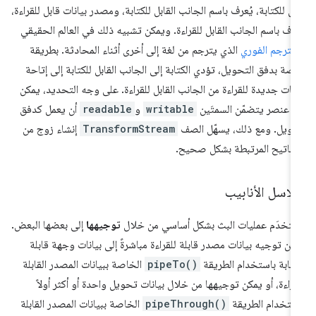
بل للكتابة، يُعرف باسم الجانب القابل للكتابة، ومصدر بيانات قابل للقراءة،
عرف باسم الجانب القابل للقراءة. ويمكن تشبيه ذلك في العالم الحقيقي
لمترجم الفوري
الذي يترجم من لغة إلى أخرى أثناء المحادثة. بطريقة
صة بدفق التحويل، تؤدي الكتابة إلى الجانب القابل للكتابة إلى إتاحة
انات جديدة للقراءة من الجانب القابل للقراءة. على وجه التحديد، يمكن
ي عنصر يتضمّن السمتَين
writable
و
readable
أن يعمل كدفق
ويل. ومع ذلك، يسهّل الصف
TransformStream
إنشاء زوج من
مفاتيح المرتبطة بشكل صحيح.
لاسل الأنابيب
ستخدَم عمليات البث بشكل أساسي من خلال
توجيهها
إلى بعضها البعض.
كن توجيه بيانات مصدر قابلة للقراءة مباشرةً إلى بيانات وجهة قابلة
كتابة باستخدام الطريقة
pipeTo()
الخاصة ببيانات المصدر القابلة
قراءة، أو يمكن توجيهها من خلال بيانات تحويل واحدة أو أكثر أولاً
ستخدام الطريقة
pipeThrough()
الخاصة ببيانات المصدر القابلة