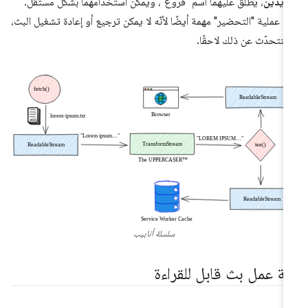
يدَين
، يُطلق عليهما اسم "فروع"، ويمكن استخدامهما بشكل مستقل.
عدّ عملية "التحضير" مهمة أيضًا لأنّه لا يمكن ترجيع أو إعادة تشغيل البث،
نتحدّث عن ذلك لاحقًا.
سلسلة أنابيب
لية عمل بث قابل للقراءة