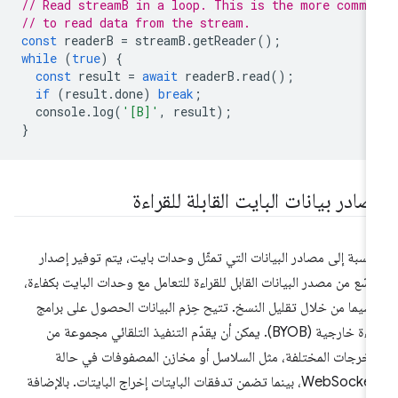
// Read streamB in a loop. This is the more commo
// to read data from the stream.
const
readerB
=
streamB
.
getReader
();
while
(
true
)
{
const
result
=
await
readerB
.
read
();
if
(
result
.
done
)
break
;
console
.
log
(
'[B]'
,
result
);
}
صادر بيانات البايت القابلة للقراءة
لنسبة إلى مصادر البيانات التي تمثّل وحدات بايت، يتم توفير إصدار
سّع من مصدر البيانات القابل للقراءة للتعامل مع وحدات البايت بكفاءة،
 سيما من خلال تقليل النسخ. تتيح حِزم البيانات الحصول على برامج
قراءة خارجية (BYOB). يمكن أن يقدّم التنفيذ التلقائي مجموعة من
مخرجات المختلفة، مثل السلاسل أو مخازن المصفوفات في حالة
WebSockets، بينما تضمن تدفقات البايتات إخراج البايتات. بالإضافة