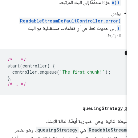
e()
جزءًا محدّدًا إلى البث المرتبط.
يؤدي
ReadableStreamDefaultController.error(
)
إلى حدوث خطأ في أي تفاعلات مستقبلية مع البث
المرتبط.
/* … */
start
(
controller
)
{
controller
.
enqueue
(
'The first chunk!'
);
},
/* … */
ريق
Strategy
queuing
وسيطة الثانية، وهي اختيارية أيضًا، لدالة الإنشاء
ReadableStream(
هي
queuingStrategy
. وهو عنصر