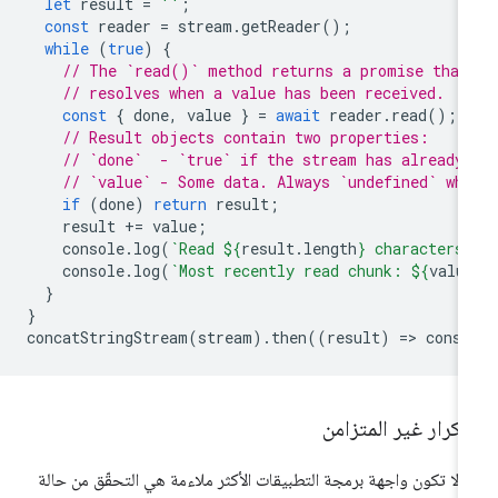
let
result
=
''
;
const
reader
=
stream
.
getReader
();
while
(
true
)
{
// The `read()` method returns a promise that
// resolves when a value has been received.
const
{
done
,
value
}
=
await
reader
.
read
();
// Result objects contain two properties:
// `done`  - `true` if the stream has already
// `value` - Some data. Always `undefined` wh
if
(
done
)
return
result
;
result
+=
value
;
console
.
log
(
`Read 
${
result
.
length
}
 characters
console
.
log
(
`Most recently read chunk: 
${
valu
}
}
concatStringStream
(
stream
).
then
((
result
)
=
>
conso
تكرار غير المتزامن
 لا تكون واجهة برمجة التطبيقات الأكثر ملاءمة هي التحقّق من حالة