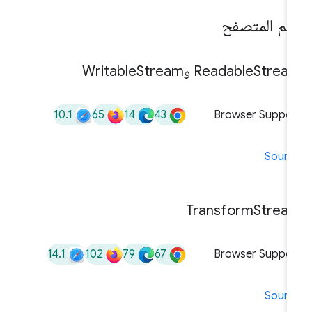
عم المتصفح
Stre وWritable
Readable
Stream
10.1
65
14
43
Browser Suppor
Sourc
Transform
Strea
14.1
102
79
67
Browser Suppor
Sourc