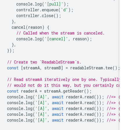
console
.
log
(
'[pull]'
);
controller
.
enqueue
(
'd'
);
controller
.
close
();
},
cancel
(
reason
)
{
// Called when the stream is canceled.
console
.
log
(
'[cancel]'
,
reason
);
},
});
// Create two `ReadableStream`s.
const
[
streamA
,
streamB
]
=
readableStream
.
tee
();
// Read streamA iteratively one by one. Typically
// would not do it this way, but you certainly can
const
readerA
=
streamA
.
getReader
();
console
.
log
(
'[A]'
,
await
readerA
.
read
());
//=> {v
console
.
log
(
'[A]'
,
await
readerA
.
read
());
//=> {v
console
.
log
(
'[A]'
,
await
readerA
.
read
());
//=> {v
console
.
log
(
'[A]'
,
await
readerA
.
read
());
//=> {v
console
.
log
(
'[A]'
,
await
readerA
.
read
());
//=> {v