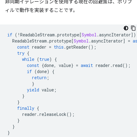
非同期イテレーションを使用する現在の回避策は、ポリフ
ィルで動作を実装することです。
if
(
!
ReadableStream
.
prototype
[
Symbol
.
asyncIterator
])
ReadableStream
.
prototype
[
Symbol
.
asyncIterator
]
=
a
const
reader
=
this
.
getReader
();
try
{
while
(
true
)
{
const
{
done
,
value
}
=
await
reader
.
read
();
if
(
done
)
{
return
;
}
yield
value
;
}
}
finally
{
reader
.
releaseLock
();
}
}
}