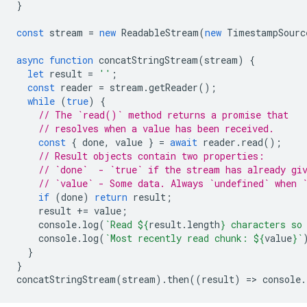
}
const
stream
=
new
ReadableStream
(
new
TimestampSourc
async
function
concatStringStream
(
stream
)
{
let
result
=
''
;
const
reader
=
stream
.
getReader
();
while
(
true
)
{
// The `read()` method returns a promise that
// resolves when a value has been received.
const
{
done
,
value
}
=
await
reader
.
read
();
// Result objects contain two properties:
// `done`  - `true` if the stream has already gi
// `value` - Some data. Always `undefined` when 
if
(
done
)
return
result
;
result
+=
value
;
console
.
log
(
`Read 
${
result
.
length
}
 characters so
console
.
log
(
`Most recently read chunk: 
${
value
}
`
}
}
concatStringStream
(
stream
).
then
((
result
)
=
>
console
.