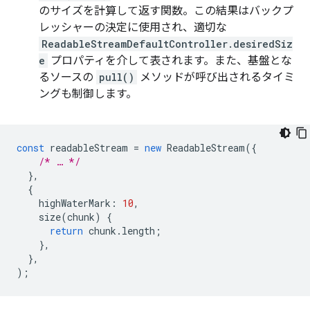
のサイズを計算して返す関数。この結果はバックプ
レッシャーの決定に使用され、適切な
ReadableStreamDefaultController.desiredSiz
e
プロパティを介して表されます。また、基盤とな
るソースの
pull()
メソッドが呼び出されるタイミ
ングも制御します。
const
readableStream
=
new
ReadableStream
({
/* … */
},
{
highWaterMark
:
10
,
size
(
chunk
)
{
return
chunk
.
length
;
},
},
);