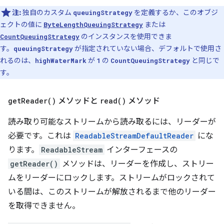
注:
独自のカスタム
を定義するか、このオブジ
queuingStrategy
ェクトの値に
または
ByteLengthQueuingStrategy
のインスタンスを使用できま
CountQueuingStrategy
す。
が指定されていない場合、デフォルトで使用さ
queuingStrategy
れるのは、
が
の
と同じで
highWaterMark
1
CountQueuingStrategy
す。
get
Reader(
)
メソッドと
read(
)
メソッド
読み取り可能なストリームから読み取るには、リーダーが
必要です。これは
ReadableStreamDefaultReader
にな
ります。
ReadableStream
インターフェースの
getReader()
メソッドは、リーダーを作成し、ストリー
ムをリーダーにロックします。ストリームがロックされて
いる間は、このストリームが解放されるまで他のリーダー
を取得できません。