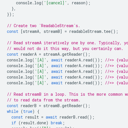
console
.
log
(
'[cancel]'
,
reason
);
},
});
// Create two `ReadableStream`s.
const
[
streamA
,
streamB
]
=
readableStream
.
tee
();
// Read streamA iteratively one by one. Typically, y
// would not do it this way, but you certainly can.
const
readerA
=
streamA
.
getReader
();
console
.
log
(
'[A]'
,
await
readerA
.
read
());
//=> {val
console
.
log
(
'[A]'
,
await
readerA
.
read
());
//=> {val
console
.
log
(
'[A]'
,
await
readerA
.
read
());
//=> {val
console
.
log
(
'[A]'
,
await
readerA
.
read
());
//=> {val
console
.
log
(
'[A]'
,
await
readerA
.
read
());
//=> {valu
// Read streamB in a loop. This is the more common w
// to read data from the stream.
const
readerB
=
streamB
.
getReader
();
while
(
true
)
{
const
result
=
await
readerB
.
read
();
if
(
result
.
done
)
break
;