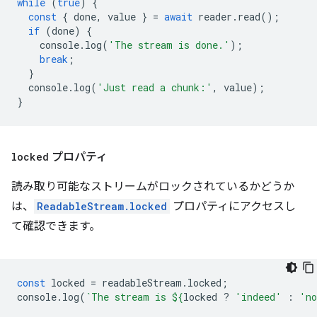
while
(
true
)
{
const
{
done
,
value
}
=
await
reader
.
read
();
if
(
done
)
{
console
.
log
(
'The stream is done.'
);
break
;
}
console
.
log
(
'Just read a chunk:'
,
value
);
}
locked
プロパティ
読み取り可能なストリームがロックされているかどうか
は、
ReadableStream.locked
プロパティにアクセスし
て確認できます。
const
locked
=
readableStream
.
locked
;
console
.
log
(
`The stream is 
${
locked
?
'indeed'
:
'n