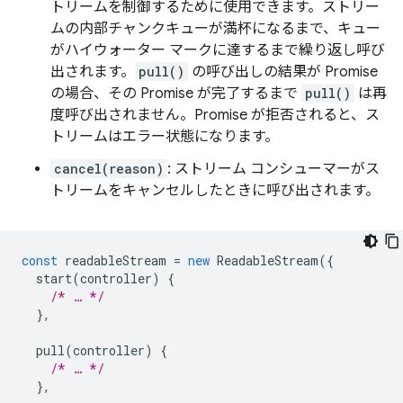
トリームを制御するために使用できます。ストリー
ムの内部チャンクキューが満杯になるまで、キュー
がハイウォーター マークに達するまで繰り返し呼び
出されます。
pull()
の呼び出しの結果が Promise
の場合、その Promise が完了するまで
pull()
は再
度呼び出されません。Promise が拒否されると、ス
トリームはエラー状態になります。
cancel(reason)
: ストリーム コンシューマーがス
トリームをキャンセルしたときに呼び出されます。
const
readableStream
=
new
ReadableStream
({
start
(
controller
)
{
/* … */
},
pull
(
controller
)
{
/* … */
},