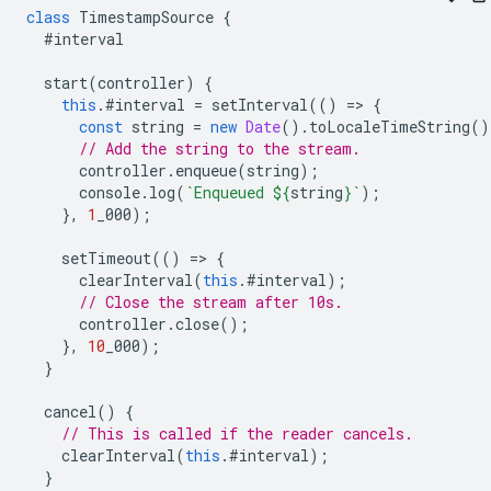
class
TimestampSource
{
#interval
start
(
controller
)
{
this
.
#interval
=
setInterval
(()
=
>
{
const
string
=
new
Date
().
toLocaleTimeString
()
// Add the string to the stream.
controller
.
enqueue
(
string
);
console
.
log
(
`Enqueued 
${
string
}
`
);
},
1
_000
);
setTimeout
(()
=
>
{
clearInterval
(
this
.
#interval
);
// Close the stream after 10s.
controller
.
close
();
},
10
_000
);
}
cancel
()
{
// This is called if the reader cancels.
clearInterval
(
this
.
#interval
);
}