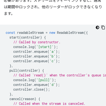
必要があります。ストリームをティーイングすると、通常
は期間中ロックされ、他のリーダーがロックできなくなり
ます。
const
readableStream
=
new
ReadableStream
({
start
(
controller
)
{
// Called by constructor.
console
.
log
(
'[start]'
);
controller
.
enqueue
(
'a'
);
controller
.
enqueue
(
'b'
);
controller
.
enqueue
(
'c'
);
},
pull
(
controller
)
{
// Called `read()` when the controller's queue i
console
.
log
(
'[pull]'
);
controller
.
enqueue
(
'd'
);
controller
.
close
();
},
cancel
(
reason
)
{
// Called when the stream is canceled.