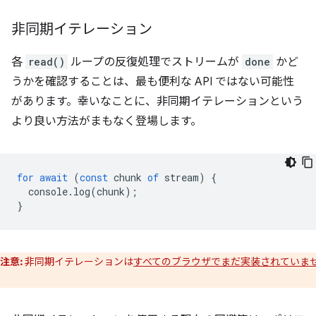
非同期イテレーション
各
read()
ループの反復処理でストリームが
done
かど
うかを確認することは、最も便利な API ではない可能性
があります。幸いなことに、非同期イテレーションという
より良い方法がまもなく登場します。
for
await
(
const
chunk
of
stream
)
{
console
.
log
(
chunk
);
}
注意:
非同期イテレーションは
すべてのブラウザでまだ実装されていま
。