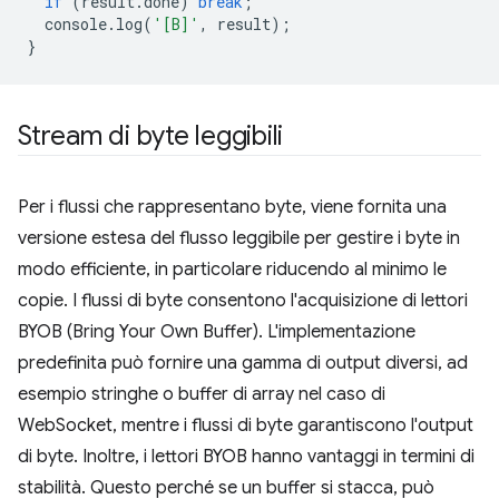
if
(
result
.
done
)
break
;
console
.
log
(
'[B]'
,
result
);
}
Stream di byte leggibili
Per i flussi che rappresentano byte, viene fornita una
versione estesa del flusso leggibile per gestire i byte in
modo efficiente, in particolare riducendo al minimo le
copie. I flussi di byte consentono l'acquisizione di lettori
BYOB (Bring Your Own Buffer). L'implementazione
predefinita può fornire una gamma di output diversi, ad
esempio stringhe o buffer di array nel caso di
WebSocket, mentre i flussi di byte garantiscono l'output
di byte. Inoltre, i lettori BYOB hanno vantaggi in termini di
stabilità. Questo perché se un buffer si stacca, può