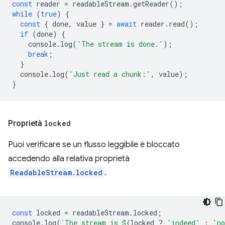
const
reader
=
readableStream
.
getReader
();
while
(
true
)
{
const
{
done
,
value
}
=
await
reader
.
read
();
if
(
done
)
{
console
.
log
(
'The stream is done.'
);
break
;
}
console
.
log
(
'Just read a chunk:'
,
value
);
}
Proprietà
locked
Puoi verificare se un flusso leggibile è bloccato
accedendo alla relativa proprietà
ReadableStream.locked
.
const
locked
=
readableStream
.
locked
;
console
.
log
(
`The stream is 
${
locked
?
'indeed'
:
'n