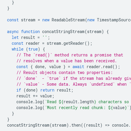
}
}
const
stream
=
new
ReadableStream
(
new
TimestampSourc
async
function
concatStringStream
(
stream
)
{
let
result
=
''
;
const
reader
=
stream
.
getReader
();
while
(
true
)
{
// The `read()` method returns a promise that
// resolves when a value has been received.
const
{
done
,
value
}
=
await
reader
.
read
();
// Result objects contain two properties:
// `done`  - `true` if the stream has already gi
// `value` - Some data. Always `undefined` when 
if
(
done
)
return
result
;
result
+=
value
;
console
.
log
(
`Read 
${
result
.
length
}
 characters so
console
.
log
(
`Most recently read chunk: 
${
value
}
`
}
}
concatStringStream
(
stream
).
then
((
result
)
=
>
console
.