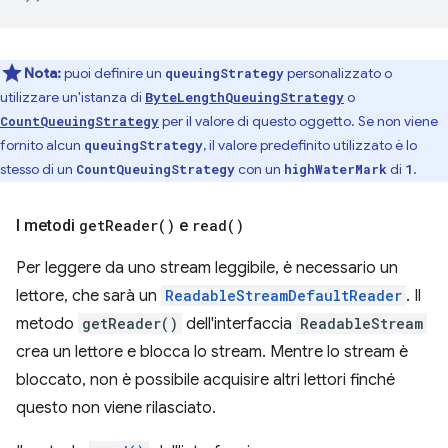
Nota:
puoi definire un
personalizzato o
queuingStrategy
utilizzare un'istanza di
o
ByteLengthQueuingStrategy
per il valore di questo oggetto. Se non viene
CountQueuingStrategy
fornito alcun
, il valore predefinito utilizzato è lo
queuingStrategy
stesso di un
con un
di
.
CountQueuingStrategy
highWaterMark
1
I metodi
get
Reader(
)
e
read(
)
Per leggere da uno stream leggibile, è necessario un
lettore, che sarà un
ReadableStreamDefaultReader
. Il
metodo
getReader()
dell'interfaccia
ReadableStream
crea un lettore e blocca lo stream. Mentre lo stream è
bloccato, non è possibile acquisire altri lettori finché
questo non viene rilasciato.