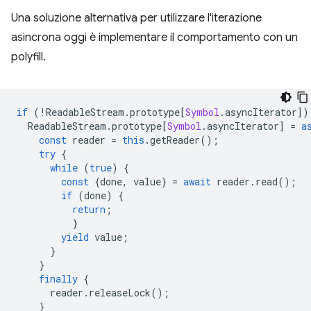
Una soluzione alternativa per utilizzare l'iterazione
asincrona oggi è implementare il comportamento con un
polyfill.
if
(
!
ReadableStream
.
prototype
[
Symbol
.
asyncIterator
])
ReadableStream
.
prototype
[
Symbol
.
asyncIterator
]
=
a
const
reader
=
this
.
getReader
();
try
{
while
(
true
)
{
const
{
done
,
value
}
=
await
reader
.
read
();
if
(
done
)
{
return
;
}
yield
value
;
}
}
finally
{
reader
.
releaseLock
();
}