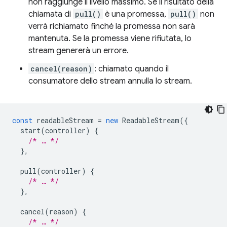
non raggiunge il livello massimo. Se il risultato della
chiamata di
pull()
è una promessa,
pull()
non
verrà richiamato finché la promessa non sarà
mantenuta. Se la promessa viene rifiutata, lo
stream genererà un errore.
cancel(reason)
: chiamato quando il
consumatore dello stream annulla lo stream.
const
readableStream
=
new
ReadableStream
({
start
(
controller
)
{
/* … */
},
pull
(
controller
)
{
/* … */
},
cancel
(
reason
)
{
/* … */