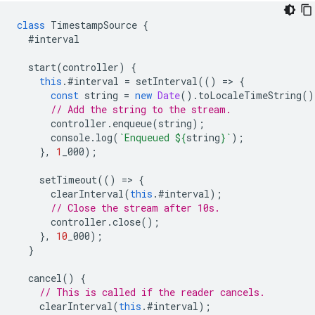
class
TimestampSource
{
#interval
start
(
controller
)
{
this
.
#interval
=
setInterval
(()
=
>
{
const
string
=
new
Date
().
toLocaleTimeString
()
// Add the string to the stream.
controller
.
enqueue
(
string
);
console
.
log
(
`Enqueued 
${
string
}
`
);
},
1
_000
);
setTimeout
(()
=
>
{
clearInterval
(
this
.
#interval
);
// Close the stream after 10s.
controller
.
close
();
},
10
_000
);
}
cancel
()
{
// This is called if the reader cancels.
clearInterval
(
this
.
#interval
);