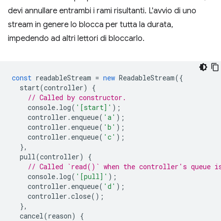
devi annullare entrambi i rami risultanti. L'avvio di uno
stream in genere lo blocca per tutta la durata,
impedendo ad altri lettori di bloccarlo.
const
readableStream
=
new
ReadableStream
({
start
(
controller
)
{
// Called by constructor.
console
.
log
(
'[start]'
);
controller
.
enqueue
(
'a'
);
controller
.
enqueue
(
'b'
);
controller
.
enqueue
(
'c'
);
},
pull
(
controller
)
{
// Called `read()` when the controller's queue i
console
.
log
(
'[pull]'
);
controller
.
enqueue
(
'd'
);
controller
.
close
();
},
cancel
(
reason
)
{