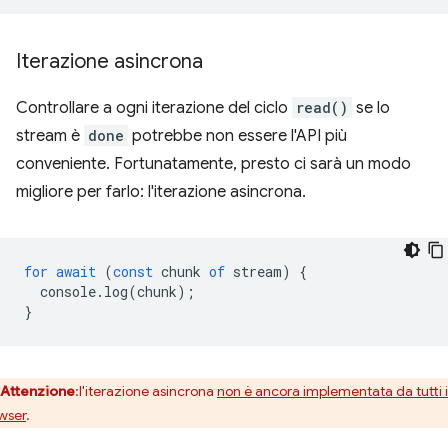
Iterazione asincrona
Controllare a ogni iterazione del ciclo
read()
se lo
stream è
done
potrebbe non essere l'API più
conveniente. Fortunatamente, presto ci sarà un modo
migliore per farlo: l'iterazione asincrona.
for
await
(
const
chunk
of
stream
)
{
console
.
log
(
chunk
);
}
Attenzione
:l'iterazione asincrona
non è ancora implementata da tutti i
wser
.