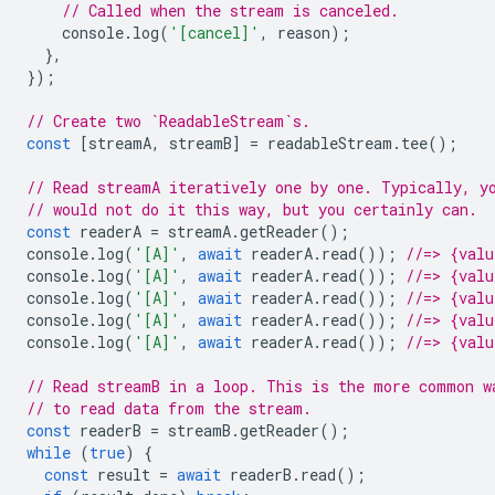
// Called when the stream is canceled.
console
.
log
(
'[cancel]'
,
reason
);
},
});
// Create two `ReadableStream`s.
const
[
streamA
,
streamB
]
=
readableStream
.
tee
();
// Read streamA iteratively one by one. Typically, y
// would not do it this way, but you certainly can.
const
readerA
=
streamA
.
getReader
();
console
.
log
(
'[A]'
,
await
readerA
.
read
());
//=> {val
console
.
log
(
'[A]'
,
await
readerA
.
read
());
//=> {val
console
.
log
(
'[A]'
,
await
readerA
.
read
());
//=> {val
console
.
log
(
'[A]'
,
await
readerA
.
read
());
//=> {val
console
.
log
(
'[A]'
,
await
readerA
.
read
());
//=> {valu
// Read streamB in a loop. This is the more common w
// to read data from the stream.
const
readerB
=
streamB
.
getReader
();
while
(
true
)
{
const
result
=
await
readerB
.
read
();