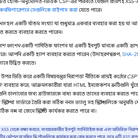
ৃত হোস্ট-অনুমোদিত-ভিত্তিক CSP-এর পরিবর্তে যেগুলি প্রায়শই XSS-এ
 কনফিগারেশনে সেগুলিকে বাইপাস করা
যেতে পারে।
নস
হল একটি র্যান্ডম সংখ্যা যা শুধুমাত্র একবার ব্যবহার করা হয় যা
িহ্নিত করতে ব্যবহার করতে পারেন।
্যাশ ফাংশন
একটি গাণিতিক ফাংশন যা একটি ইনপুট মানকে একটি
হ্যাশ
করে। আপনি একটি হ্যাশ ব্যবহার করতে পারেন (উদাহরণস্বরূপ,
SHA-2
িসাবে চিহ্নিত করতে।
উপর ভিত্তি করে একটি বিষয়বস্তুর নিরাপত্তা নীতিকে প্রায়ই
কঠোর CSP
্যবহার করে, আক্রমণকারীরা যারা HTML ইনজেকশন ত্রুটিগুলি খুঁজে 
রিপ্টগুলি চালানোর জন্য ব্রাউজারকে বাধ্য করতে তাদের ব্যবহার করত
া স্ক্রিপ্ট বা সার্ভারে তৈরি করা সঠিক ননস ভ্যালু সহ স্ক্রিপ্টগুলিকে অনুমত
 সঠিক নন্স না জেনে স্ক্রিপ্টটি কার্যকর করতে পারে না।
SS থেকে রক্ষা করতে, ব্যবহারকারীর ইনপুট স্যানিটাইজ করা
এবং
অতিরিক্ত নিরাপত
ভীর
কৌশল যা দূষিত স্ক্রিপ্টগুলিকে কার্যকর করা রোধ করতে পারে, তবে এটি XSS বা