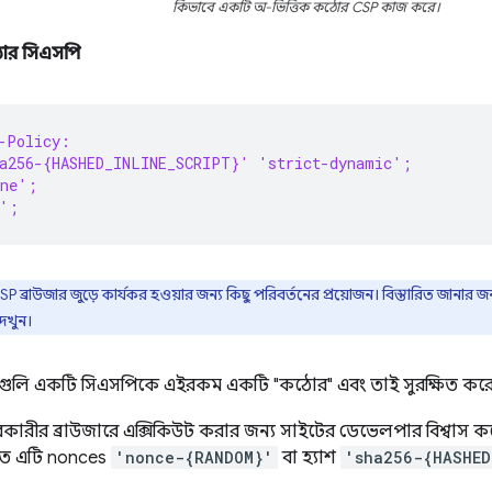
কিভাবে একটি অ-ভিত্তিক কঠোর CSP কাজ করে।
ঠোর সিএসপি
-Policy:
ha256-{HASHED_INLINE_SCRIPT}' 'strict-dynamic';
one';
e';
্রাউজার জুড়ে কার্যকর হওয়ার জন্য কিছু পরিবর্তনের প্রয়োজন। বিস্তারিত জানার জ
েখুন।
ষ্ট্যগুলি একটি সিএসপিকে এইরকম একটি "কঠোর" এবং তাই সুরক্ষিত করে
রকারীর ব্রাউজারে এক্সিকিউট করার জন্য সাইটের ডেভেলপার বিশ্বাস
রতে এটি nonces
'nonce-{RANDOM}'
বা হ্যাশ
'sha256-{HASHED