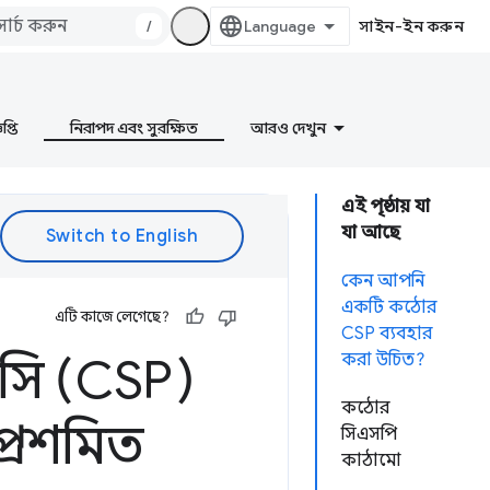
/
সাইন-ইন করুন
প্তি
নিরাপদ এবং সুরক্ষিত
আরও দেখুন
এই পৃষ্ঠায় যা
যা আছে
কেন আপনি
একটি কঠোর
এটি কাজে লেগেছে?
CSP ব্যবহার
িসি (CSP)
করা উচিত?
কঠোর
 প্রশমিত
সিএসপি
কাঠামো