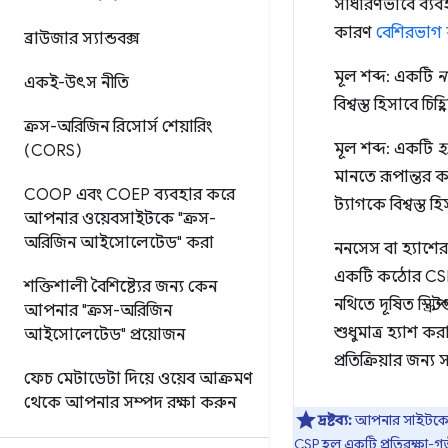
সাধারণভাবে ব্যবহ
কারণ
বেশিরভাগ
ব্রাউজার স্যান্ডবক্স
মূল শব্দ: একটি
ন
একই-উৎস নীতি
বিশ্বস্ত হিসাবে চ
ক্রস-অরিজিন রিসোর্স শেয়ারিং
মূল শব্দ: একটি
হ
(CORS)
মানতে রূপান্তর 
COOP এবং COEP ব্যবহার করে
ট্যাগকে বিশ্বস্ত হ
আপনার ওয়েবসাইটকে "ক্রস-
অরিজিন আইসোলেটেড" করা
ননসেস বা হ্যাশের 
একটি কঠোর CSP ব
শক্তিশালী বৈশিষ্ট্যের জন্য কেন
নথিতে দূষিত স্ক্
আপনার "ক্রস-অরিজিন
শুধুমাত্র হ্যাশ কর
আইসোলেটেড" প্রয়োজন
প্রতিক্রিয়ার জন্য
ফেচ মেটাডেটা দিয়ে ওয়েব আক্রমণ
থেকে আপনার সম্পদ রক্ষা করুন
দ্রষ্টব্য:
আপনার সাইটকে X
CSP হল একটি
প্রতিরক্ষা-গ