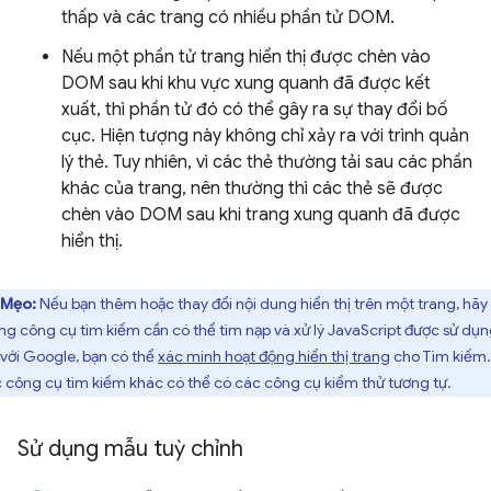
thấp và các trang có nhiều phần tử DOM.
Nếu một phần tử trang hiển thị được chèn vào
DOM sau khi khu vực xung quanh đã được kết
xuất, thì phần tử đó có thể gây ra sự thay đổi bố
cục. Hiện tượng này không chỉ xảy ra với trình quản
lý thẻ. Tuy nhiên, vì các thẻ thường tải sau các phần
khác của trang, nên thường thì các thẻ sẽ được
chèn vào DOM sau khi trang xung quanh đã được
hiển thị.
Mẹo:
Nếu bạn thêm hoặc thay đổi nội dung hiển thị trên một trang, hãy 
ằng công cụ tìm kiếm cần có thể tìm nạp và xử lý JavaScript được sử dụn
 với Google, bạn có thể
xác minh hoạt động hiển thị trang
cho Tìm kiếm.
 công cụ tìm kiếm khác có thể có các công cụ kiểm thử tương tự.
Sử dụng mẫu tuỳ chỉnh