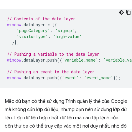
// Contents of the data layer
window
.
dataLayer
=
[{
'pageCategory'
:
'signup'
,
'visitorType'
:
'high-value'
}];
// Pushing a variable to the data layer
window
.
dataLayer
.
push
({
'variable_name'
:
'variable_va
// Pushing an event to the data layer
window
.
dataLayer
.
push
({
'event'
:
'event_name'
});
Mặc dù bạn có thể sử dụng Trình quản lý thẻ của Google
mà không cần lớp dữ liệu, nhưng bạn nên sử dụng lớp dữ
liệu. Lớp dữ liệu hợp nhất dữ liệu mà các tập lệnh của
bên thứ ba có thể truy cập vào một nơi duy nhất, nhờ đó