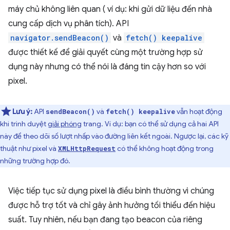
máy chủ không liên quan ( ví dụ: khi gửi dữ liệu đến nhà
cung cấp dịch vụ phân tích). API
navigator.sendBeacon()
và
fetch() keepalive
được thiết kế để giải quyết cùng một trường hợp sử
dụng này nhưng có thể nói là đáng tin cậy hơn so với
pixel.
Lưu ý:
API
và
vẫn hoạt động
sendBeacon()
fetch() keepalive
khi trình duyệt
giải phóng
trang. Ví dụ: bạn có thể sử dụng cả hai API
này để theo dõi số lượt nhấp vào đường liên kết ngoài. Ngược lại, các kỹ
thuật như pixel và
có thể không hoạt động trong
XMLHttpRequest
những trường hợp đó.
Việc tiếp tục sử dụng pixel là điều bình thường vì chúng
được hỗ trợ tốt và chỉ gây ảnh hưởng tối thiểu đến hiệu
suất. Tuy nhiên, nếu bạn đang tạo beacon của riêng