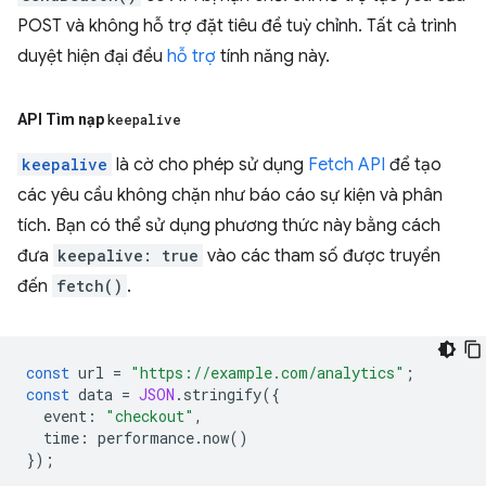
POST và không hỗ trợ đặt tiêu đề tuỳ chỉnh. Tất cả trình
duyệt hiện đại đều
hỗ trợ
tính năng này.
API Tìm nạp
keepalive
keepalive
là cờ cho phép sử dụng
Fetch API
để tạo
các yêu cầu không chặn như báo cáo sự kiện và phân
tích. Bạn có thể sử dụng phương thức này bằng cách
đưa
keepalive: true
vào các tham số được truyền
đến
fetch()
.
const
url
=
"https://example.com/analytics"
;
const
data
=
JSON
.
stringify
({
event
:
"checkout"
,
time
:
performance
.
now
()
});