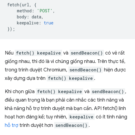
fetch
(
url
,
{
method
:
'POST'
,
body
:
data
,
keepalive
:
true
});
Nếu
fetch() keepalive
và
sendBeacon()
có vẻ rất
giống nhau, thì đó là vì chúng giống nhau. Trên thực tế,
trong trình duyệt Chromium,
sendBeacon()
hiện được
xây dựng dựa trên
fetch() keepalive
.
Khi chọn giữa
fetch() keepalive
và
sendBeacon()
,
điều quan trọng là bạn phải cân nhắc các tính năng và
khả năng hỗ trợ trình duyệt mà bạn cần. API fetch() linh
hoạt hơn đáng kể; tuy nhiên,
keepalive
có ít tính năng
hỗ trợ
trình duyệt hơn
sendBeacon()
.