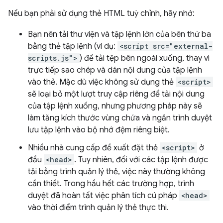
Nếu bạn phải sử dụng thẻ HTML tuỳ chỉnh, hãy nhớ:
Bạn nên tải thư viện và tập lệnh lớn của bên thứ ba
bằng thẻ tập lệnh (ví dụ:
<script src="external-
scripts.js">
) để tải tệp bên ngoài xuống, thay vì
trực tiếp sao chép và dán nội dung của tập lệnh
vào thẻ. Mặc dù việc không sử dụng thẻ
<script>
sẽ loại bỏ một lượt truy cập riêng để tải nội dung
của tập lệnh xuống, nhưng phương pháp này sẽ
làm tăng kích thước vùng chứa và ngăn trình duyệt
lưu tập lệnh vào bộ nhớ đệm riêng biệt.
Nhiều nhà cung cấp đề xuất đặt thẻ
<script>
ở
đầu
<head>
. Tuy nhiên, đối với các tập lệnh được
tải bằng trình quản lý thẻ, việc này thường không
cần thiết. Trong hầu hết các trường hợp, trình
duyệt đã hoàn tất việc phân tích cú pháp
<head>
vào thời điểm trình quản lý thẻ thực thi.