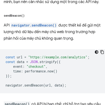
mình, bạn nên cân nhắc sử dụng một trong các API này.
send
Beacon(
)
API
navigator.sendBeacon()
được thiết kế để gửi một
lượng nhỏ dữ liệu đến máy chủ web trong trường hợp
phản hồi của máy chủ không quan trọng.
const
url
=
"https://example.com/analytics"
;
const
data
=
JSON
.
stringify
({
event
:
"checkout"
,
time
:
performance
.
now
()
});
navigator
.
sendBeacon
(
url
,
data
);
sendBeacon()
có API bị hạn chế: chỉ hỗ trợ tạo yêu cầu