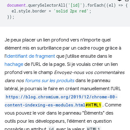
document
.
querySelectorAll
(
'[id]'
).
forEach
((
el
)
=
>
{
el
.
style
.
border
=
'solid 2px red'
;
});
Je peux placer un lien profond vers n'importe quel
élément mis en surbrillance par un cadre rouge grâce à
l'
identifiant de fragment
que j'utilise ensuite dans le
hachage
de l'URL de la page. Si je voulais créer un lien
profond vers le champ
Envoyez-nous vos commentaires
dans nos
forums sur les produits
dans le panneau
latéral, je pourrais le faire en créant manuellement l'URL
https://blog.chromium.org/2019/12/chrome-80-
content-indexing-es-modules.html
#HTML1
. Comme
vous pouvez le voir dans le panneau "Éléments" des
outils pour les développeurs, l'élément en question
possède un attribut
id
avec la valeur
HTML1
.