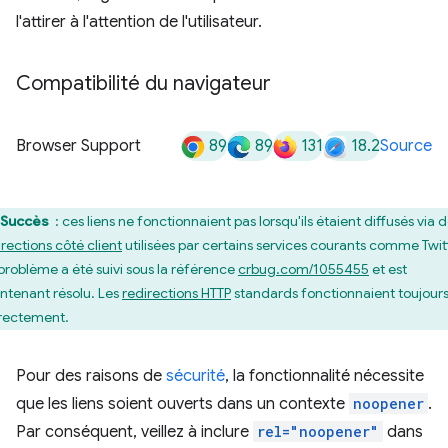
l'attirer à l'attention de l'utilisateur.
Compatibilité du navigateur
89
89
131
18.2
Browser Support
Source
Succès
: ces liens ne fonctionnaient pas lorsqu'ils étaient diffusés via 
irections côté client
utilisées par certains services courants comme Twit
problème a été suivi sous la référence
crbug.com/1055455
et est
ntenant résolu. Les
redirections HTTP
standards fonctionnaient toujour
rectement.
Pour des raisons de
sécurité
, la fonctionnalité nécessite
que les liens soient ouverts dans un contexte
noopener
.
Par conséquent, veillez à inclure
rel="noopener"
dans