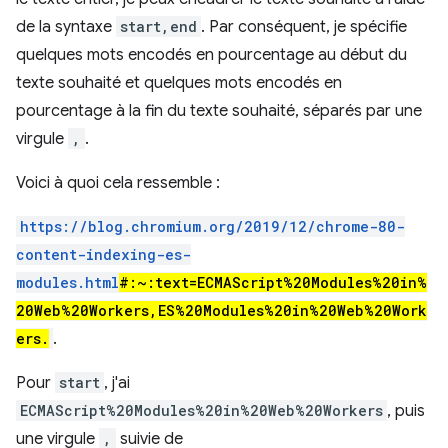
de la syntaxe
start,end
. Par conséquent, je spécifie
quelques mots encodés en pourcentage au début du
texte souhaité et quelques mots encodés en
pourcentage à la fin du texte souhaité, séparés par une
virgule
,
.
Voici à quoi cela ressemble :
https://blog.chromium.org/2019/12/chrome-80-
content-indexing-es-
modules.html
#:~:text=ECMAScript%20Modules%20in%
20Web%20Workers,ES%20Modules%20in%20Web%20Work
ers.
.
Pour
start
, j'ai
ECMAScript%20Modules%20in%20Web%20Workers
, puis
une virgule
,
suivie de