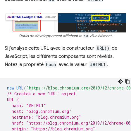
Outils de développement affichant le
id
d'un élément.
Si j'analyse cette URL avec le constructeur
URL()
de
JavaScript, les différents composants sont révélés.
Notez la propriété
hash
avec la valeur
#HTML1
.
new
URL
(
'https://blog.chromium.org/2019/12/chrome-80
/* Creates a new `URL` object
URL {
  hash: "#HTML1"
  host: "blog.chromium.org"
  hostname: "blog.chromium.org"
  href: "https://blog.chromium.org/2019/12/chrome-80
  origin: "https://blog.chromium.org"