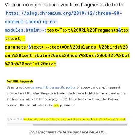
Voici un exemple de lien avec trois fragments de texte :
https://blog.chromium.org/2019/12/chrome-80-
content-indexing-es-
modules.html#:~:
text=Text%20URL%20Fragments
&
tex
t=text,-
parameter
&
text=:~:text=On%20islands,%20birds%20
can%20contribute%20as%20much%20as%2060%25%20of
%20a%20cat's%20diet
.
Trois fragments de texte dans une seule URL.