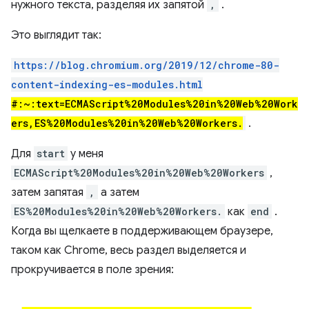
нужного текста, разделяя их запятой
,
.
Это выглядит так:
https://blog.chromium.org/2019/12/chrome-80-
content-indexing-es-modules.html
#:~:text=ECMAScript%20Modules%20in%20Web%20Work
ers,ES%20Modules%20in%20Web%20Workers.
.
Для
start
у меня
ECMAScript%20Modules%20in%20Web%20Workers
,
затем запятая
,
а затем
ES%20Modules%20in%20Web%20Workers.
как
end
.
Когда вы щелкаете в поддерживающем браузере,
таком как Chrome, весь раздел выделяется и
прокручивается в поле зрения: