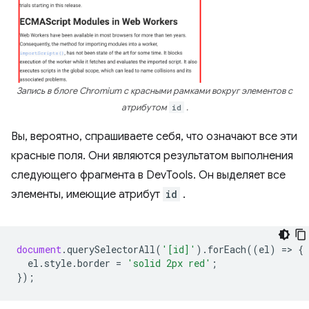
Запись в блоге Chromium с красными рамками вокруг элементов с
атрибутом
id
.
Вы, вероятно, спрашиваете себя, что означают все эти
красные поля. Они являются результатом выполнения
следующего фрагмента в DevTools. Он выделяет все
элементы, имеющие атрибут
id
.
document
.
querySelectorAll
(
'[id]'
).
forEach
((
el
)
=
>
{
el
.
style
.
border
=
'solid 2px red'
;
});