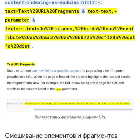
content-indexing-es-modules.html#:~:
text=Text%20URL%20Fragments
&
text=text,-
parameter
&
text=:~:text=On%20islands,%20birds%20can%20cont
ribute%20as%20much%20as%2060%25%20of%20a%20cat
's%20diet
.
Три текстовых фрагмента в одном URL.
Смешивание элементов и фрагментов