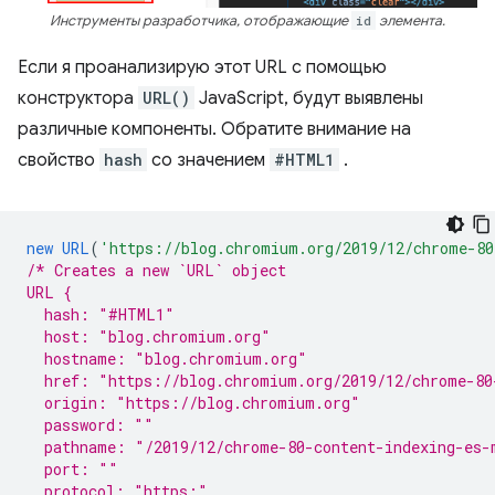
Инструменты разработчика, отображающие
id
элемента.
Если я проанализирую этот URL с помощью
конструктора
URL()
JavaScript, будут выявлены
различные компоненты. Обратите внимание на
свойство
hash
со значением
#HTML1
.
new
URL
(
'https://blog.chromium.org/2019/12/chrome-80
/* Creates a new `URL` object
URL {
  hash: "#HTML1"
  host: "blog.chromium.org"
  hostname: "blog.chromium.org"
  href: "https://blog.chromium.org/2019/12/chrome-80
  origin: "https://blog.chromium.org"
  password: ""
  pathname: "/2019/12/chrome-80-content-indexing-es-
  port: ""
  protocol: "https:"