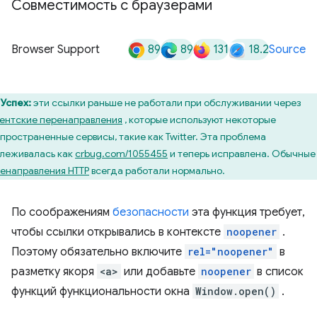
Совместимость с браузерами
89
89
131
18.2
Browser Support
Source
Успех:
эти ссылки раньше не работали при обслуживании через
ентские перенаправления
, которые используют некоторые
пространенные сервисы, такие как Twitter. Эта проблема
леживалась как
crbug.com/1055455
и теперь исправлена. Обычные
енаправления HTTP
всегда работали нормально.
По соображениям
безопасности
эта функция требует,
чтобы ссылки открывались в контексте
noopener
.
Поэтому обязательно включите
rel="noopener"
в
разметку якоря
<a>
или добавьте
noopener
в список
функций функциональности окна
Window.open()
.