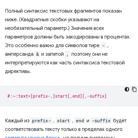
Полный синтаксис текстовых фрагментов показан
ниже. (Квадратные скобки указывают на
необязательный параметр.) Значения всех
параметров должны быть закодированы в процентах.
Это особенно важно для символов тире
-
,
амперсанда
&
и запятой
,
поэтому они не
интерпретируются как часть синтаксиса текстовой
директивы.
#:~:text=[prefix-,]start[,end][,-suffix]
Каждый из
prefix-
,
start
,
end
и
-suffix
будет
соответствовать тексту только в пределах одного