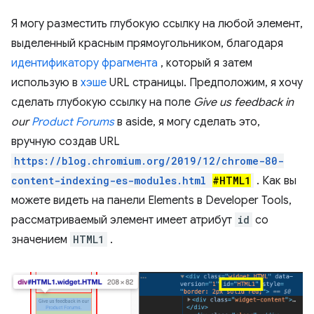
Я могу разместить глубокую ссылку на любой элемент,
выделенный красным прямоугольником, благодаря
идентификатору фрагмента
, который я затем
использую в
хэше
URL страницы. Предположим, я хочу
сделать глубокую ссылку на поле
Give us feedback in
our
Product Forums
в aside, я могу сделать это,
вручную создав URL
https://blog.chromium.org/2019/12/chrome-80-
content-indexing-es-modules.html
#HTML1
. Как вы
можете видеть на панели Elements в Developer Tools,
рассматриваемый элемент имеет атрибут
id
со
значением
HTML1
.