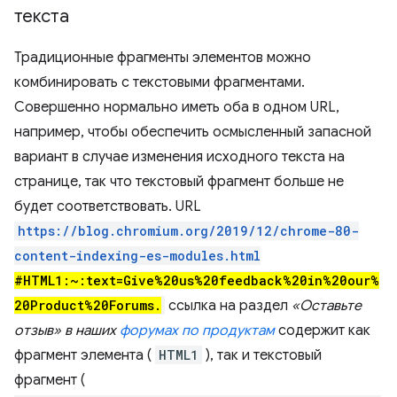
текста
Традиционные фрагменты элементов можно
комбинировать с текстовыми фрагментами.
Совершенно нормально иметь оба в одном URL,
например, чтобы обеспечить осмысленный запасной
вариант в случае изменения исходного текста на
странице, так что текстовый фрагмент больше не
будет соответствовать. URL
https://blog.chromium.org/2019/12/chrome-80-
content-indexing-es-modules.html
#HTML1:~:text=Give%20us%20feedback%20in%20our%
20Product%20Forums.
ссылка на раздел
«Оставьте
отзыв» в наших
форумах по продуктам
содержит как
фрагмент элемента (
HTML1
), так и текстовый
фрагмент (