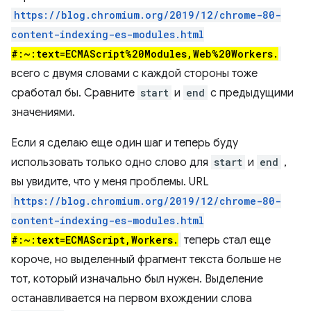
https://blog.chromium.org/2019/12/chrome-80-
content-indexing-es-modules.html
#:~:text=ECMAScript%20Modules,Web%20Workers.
всего с двумя словами с каждой стороны тоже
сработал бы. Сравните
start
и
end
с предыдущими
значениями.
Если я сделаю еще один шаг и теперь буду
использовать только одно слово для
start
и
end
,
вы увидите, что у меня проблемы. URL
https://blog.chromium.org/2019/12/chrome-80-
content-indexing-es-modules.html
#:~:text=ECMAScript,Workers.
теперь стал еще
короче, но выделенный фрагмент текста больше не
тот, который изначально был нужен. Выделение
останавливается на первом вхождении слова