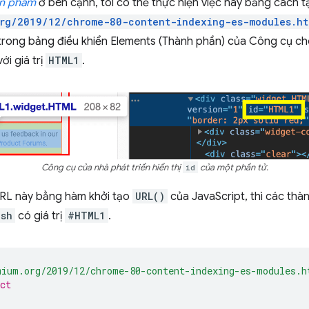
ản phẩm
ở bên cạnh, tôi có thể thực hiện việc này bằng cách 
org/2019/12/chrome-80-content-indexing-es-modules.ht
trong bảng điều khiển Elements (Thành phần) của Công cụ cho
ới giá trị
HTML1
.
Công cụ của nhà phát triển hiển thị
id
của một phần tử.
URL này bằng hàm khởi tạo
URL()
của JavaScript, thì các th
ash
có giá trị
#HTML1
.
mium.org/2019/12/chrome-80-content-indexing-es-modules.
ct