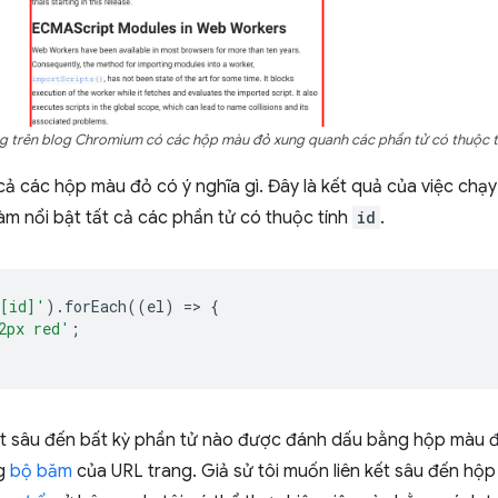
g trên blog Chromium có các hộp màu đỏ xung quanh các phần tử có thuộc 
cả các hộp màu đỏ có ý nghĩa gì. Đây là kết quả của việc chạ
àm nổi bật tất cả các phần tử có thuộc tính
id
.
[id]'
).
forEach
((
el
)
=
>
{
2px red'
;
kết sâu đến bất kỳ phần tử nào được đánh dấu bằng hộp màu
ng
bộ băm
của URL trang. Giả sử tôi muốn liên kết sâu đến hộ