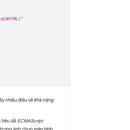
tml#HTML1"
y nhiều điều về khả năng
n tiêu đề
ECMAScript
trong ảnh chụp màn hình