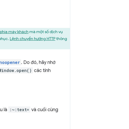
 phía máy khách
mà một số dịch vụ
phục.
Lệnh chuyển hướng HTTP
thông
noopener
. Do đó, hãy nhớ
Window.open()
các tính
au là
:~:text=
và cuối cùng