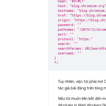
  hash: "#HTML1"
  host: "blog.chromium.org
  hostname: "blog.chromium
  href: "https://blog.chro
  origin: "https://blog.ch
  password: ""
  pathname: "/2019/12/chrom
  port: ""
  protocol: "https:"
  search: ""
  searchParams: URLSearchP
  username: ""
}
*/
Tuy nhiên, việc tôi phải mở
tác giả bài đăng trên blog 
Nếu tôi muốn liên kết đến 
Modules in Web Workers
(M