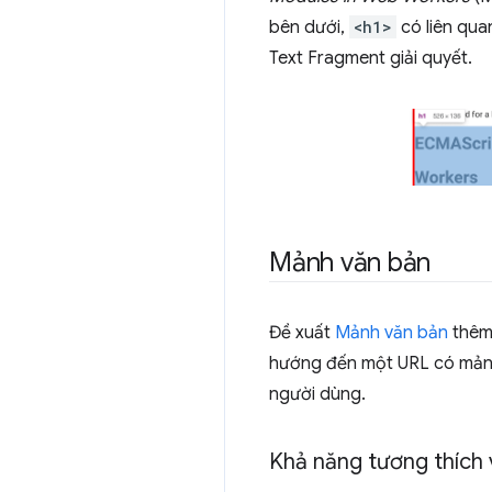
bên dưới,
<h1>
có liên qua
Text Fragment giải quyết.
Mảnh văn bản
Đề xuất
Mảnh văn bản
thêm t
hướng đến một URL có mảnh 
người dùng.
Khả năng tương thích v