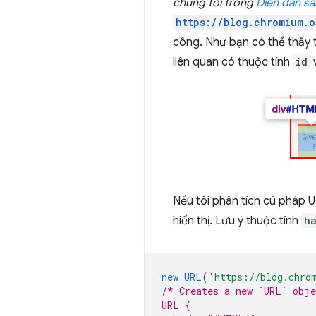
chúng tôi trong
Diễn đàn s
https://blog.chromium.
công. Như bạn có thể thấy 
liên quan có thuộc tính
id
v
Nếu tôi phân tích cú pháp 
hiển thị. Lưu ý thuộc tính
h
new
URL
(
'https://blog.chro
/* Creates a new `URL` obje
URL {