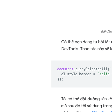
Bài đăn
Có thể bạn đang tự hỏi tất 
DevTools. Thao tác này sẽ l
document
.
querySelectorAll
(
'
el
.
style
.
border
=
'solid 
});
Tôi có thể đặt đường liên 
mà sau đó tôi sử dụng tro