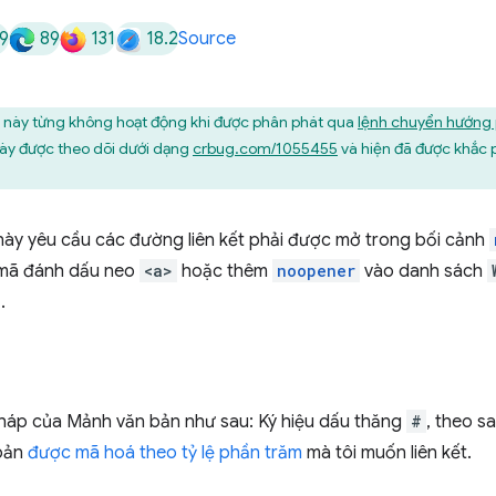
9
89
131
18.2
Source
 này từng không hoạt động khi được phân phát qua
lệnh chuyển hướng
này được theo dõi dưới dạng
crbug.com/1055455
và hiện đã được khắc 
 này yêu cầu các đường liên kết phải được mở trong bối cảnh
mã đánh dấu neo
<a>
hoặc thêm
noopener
vào danh sách
.
pháp của Mảnh văn bản như sau: Ký hiệu dấu thăng
#
, theo s
 bản
được mã hoá theo tỷ lệ phần trăm
mà tôi muốn liên kết.