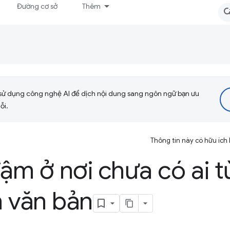
Đường cơ sở
Thêm
sử dụng công nghệ AI để dịch nội dung sang ngôn ngữ bạn ưu
ỗi.
Thông tin này có hữu ích
đậm ở nơi chưa có ai t
h văn bản