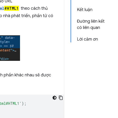
tạo URL
ml
#HTML1
theo cách thủ
Kết luận
 nhà phát triển, phần tử có
Đường liên kết
có liên quan
Lời cảm ơn
ành phần khác nhau sẽ được
html#HTML1'
);