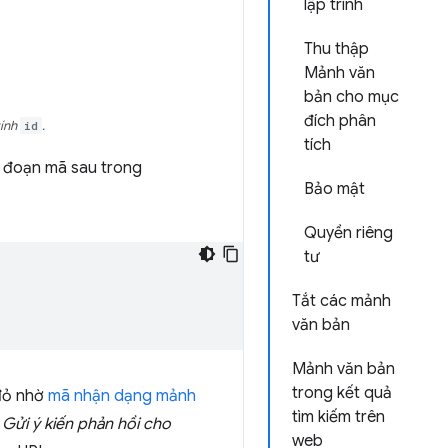
lập trình
Thu thập
Mảnh văn
bản cho mục
đích phân
tính
id
.
tích
y đoạn mã sau trong
Bảo mật
Quyền riêng
tư
Tắt các mảnh
văn bản
Mảnh văn bản
trong kết quả
 đỏ nhờ
mã nhận dạng mảnh
tìm kiếm trên
p
Gửi ý kiến phản hồi cho
web