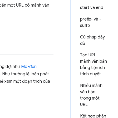
 đến một URL có mảnh văn
start và end
prefix- và -
suffix
Cú pháp đầy
đủ
Tạo URL
mảnh văn bản
ong đợi như
Mô-đun
bằng tiện ích
. Như thường lệ, bản phát
trình duyệt
hể xem một đoạn trích của
Nhiều mảnh
văn bản
trong một
URL
Kết hợp phần