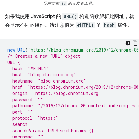
显示元素
id
的开发者工具。
如果我使用 JavaScript 的
URL()
构造函数解析此网址，就
会显示不同的组件。请注意值为
#HTML1
的
hash
属性。
new
URL
(
'https://blog.chromium.org/2019/12/chrome-80
/* Creates a new `URL` object
URL {
  hash: "#HTML1"
  host: "blog.chromium.org"
  hostname: "blog.chromium.org"
  href: "https://blog.chromium.org/2019/12/chrome-80
  origin: "https://blog.chromium.org"
  password: ""
  pathname: "/2019/12/chrome-80-content-indexing-es-
  port: ""
  protocol: "https:"
  search: ""
  searchParams: URLSearchParams {}
  username: ""