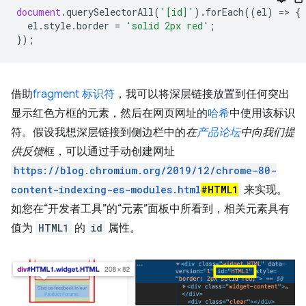
document
.
querySelectorAll
(
'[id]'
).
forEach
((
el
)
=
>
{
el
.
style
.
border
=
'solid 2px red'
;
});
借助
fragment 标识符
，我可以将深层链接放置到任何突出
显示红色方框的元素，然后在网页网址的
哈希
中使用该标识
符。假设我想深层链接到侧边栏中的
在
产品论坛
中向我们提
供反馈
框，可以通过手动创建网址
https://blog.chromium.org/2019/12/chrome-80-
content-indexing-es-modules.html
#HTML1
来实现。
如您在“开发者工具”的“元素”面板中所看到，相关元素具有
值为
HTML1
的
id
属性。