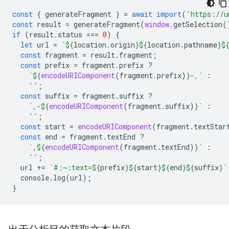
const
{
generateFragment
}
=
await
import
(
'https://u
const
result
=
generateFragment
(
window
.
getSelection
(
if
(
result
.
status
===
0
)
{
let
url
=
`
${
location
.
origin
}${
location
.
pathname
}$
const
fragment
=
result
.
fragment
;
const
prefix
=
fragment
.
prefix
?
`
${
encodeURIComponent
(
fragment
.
prefix
)
}
-,`
:
''
;
const
suffix
=
fragment
.
suffix
?
`,-
${
encodeURIComponent
(
fragment
.
suffix
)
}
`
:
''
;
const
start
=
encodeURIComponent
(
fragment
.
textStar
const
end
=
fragment
.
textEnd
?
`,
${
encodeURIComponent
(
fragment
.
textEnd
)
}
`
:
''
;
url
+=
`#:~:text=
${
prefix
}${
start
}${
end
}${
suffix
}
`
console
.
log
(
url
);
}