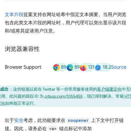
文本片段
提案支持在网址哈希中指定文本摘要。当用户浏览
包含此类文本片段的网址时，用户代理可以突出显示该片段
和/或将其提请用户注意。
浏览器兼容性
89
89
131
18.2
Browser Support
Source
成功
：这些链接以前在 Twitter 等一些常用服务使用的
客户端重定向
中无
用。此问题的跟踪 ID 为
crbug.com/1055455
，现已得到解决。常规
HT
定向
始终能正常运行。
出于
安全
考虑，此功能要求在
noopener
上下文中打开链
接。因此，请务必在
<a>
锚点标记中添加