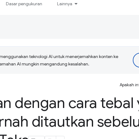
Dasar pengukuran
Lainnya
menggunakan teknologi AI untuk menerjemahkan konten ke
erjemahan AI mungkin mengandung kesalahan.
Apakah in
n dengan cara tebal
rnah ditautkan sebel