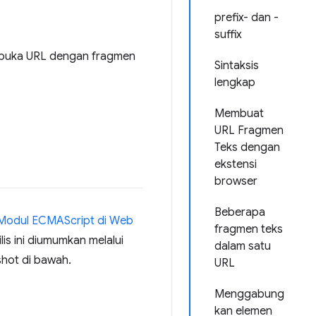
prefix- dan -
suffix
mbuka URL dengan fragmen
Sintaksis
lengkap
Membuat
URL Fragmen
Teks dengan
ekstensi
browser
Beberapa
Modul ECMAScript di Web
fragmen teks
rilis ini diumumkan melalui
dalam satu
shot di bawah.
URL
Menggabung
kan elemen