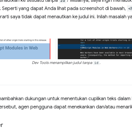
menautkan ke sesuatu tanpa
id
? Misalnya, saya ingin menautk
. Seperti yang dapat Anda lihat pada screenshot di bawah,
<
rarti saya tidak dapat menautkan ke judul ini. Inilah masalah y
Dev Tools menampilkan judul tanpa
id
.
ambahkan dukungan untuk menentukan cuplikan teks dalam
ersebut, agen pengguna dapat menekankan dan/atau menari
er