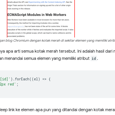
gan blog Chromium dengan kotak merah di sekitar elemen yang memiliki atri
 apa arti semua kotak merah tersebut. Ini adalah hasil dari 
kan menandai semua elemen yang memiliki atribut
id
.
[id]'
).
forEach
((
el
)
=
>
{
2px red'
;
ep link ke elemen apa pun yang ditandai dengan kotak mer