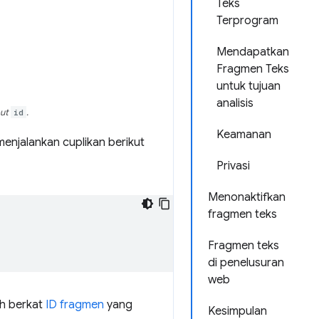
Teks
Terprogram
Mendapatkan
Fragmen Teks
untuk tujuan
analisis
but
id
.
Keamanan
menjalankan cuplikan berikut
Privasi
Menonaktifkan
fragmen teks
Fragmen teks
di penelusuran
web
ah berkat
ID fragmen
yang
Kesimpulan