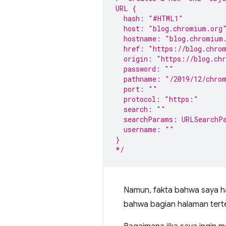
URL {
  hash: "#HTML1"
  host: "blog.chromium.org
  hostname: "blog.chromium
  href: "https://blog.chro
  origin: "https://blog.ch
  password: ""
  pathname: "/2019/12/chrom
  port: ""
  protocol: "https:"
  search: ""
  searchParams: URLSearchP
  username: ""
}
*/
Namun, fakta bahwa saya 
bahwa bagian halaman terte