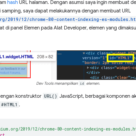
lam
hash
URL halaman. Dengan asumsi saya ingin membuat dee
i samping, saya dapat melakukannya dengan membuat URL
org/2019/12/chrome-80-content-indexing-es-modules.ht
at di panel Elemen pada Alat Developer, elemen yang dimaksud
Dev Tools menampilkan
id
elemen.
 dengan konstruktor
URL()
JavaScript, berbagai komponen aka
#HTML1
.
mium.org/2019/12/chrome-80-content-indexing-es-modules.
ct