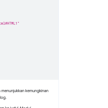
tml#HTML1"
 menunjukkan kemungkinan
log.