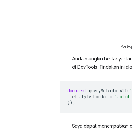
Postin
Anda mungkin bertanya-tanya
di DevTools. Tindakan ini a
document
.
querySelectorAll
(
'
el
.
style
.
border
=
'solid 
});
Saya dapat menempatkan de