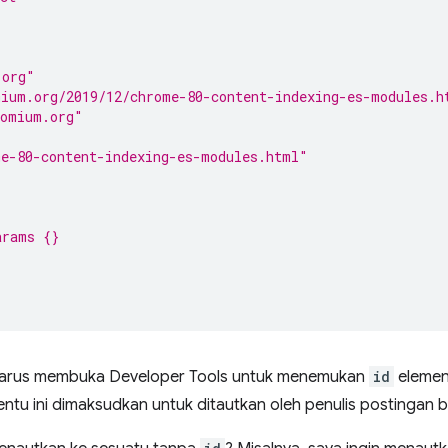
"
.org"
mium.org/2019/12/chrome-80-content-indexing-es-modules.h
romium.org"
e-80-content-indexing-es-modules.html"
arams {}
harus membuka Developer Tools untuk menemukan
id
elemen
ntu ini dimaksudkan untuk ditautkan oleh penulis postingan b