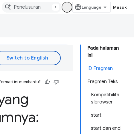
/
Masuk
Pada halaman
ini
ID Fragmen
Fragmen Teks
formasi ini membantu?
 yang
Kompatibilita
s browser
umnya:
start
start dan end