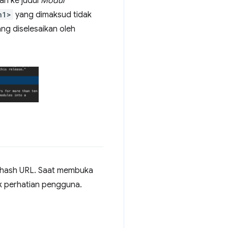
an ke judul
Modul
h1>
yang dimaksud tidak
ang diselesaikan oleh
 hash URL. Saat membuka
k perhatian pengguna.