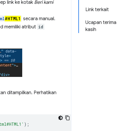
p link ke kotak
Beri kami
Link terkait
ml
#HTML1
secara manual.
Ucapan terima
 memiliki atribut
id
kasih
n ditampilkan. Perhatikan
html#HTML1'
);