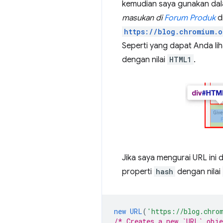
kemudian saya gunakan da
masukan di
Forum Produk
d
https://blog.chromium.
Seperti yang dapat Anda lih
dengan nilai
HTML1
.
Jika saya mengurai URL ini
properti
hash
dengan nilai
new
URL
(
'https://blog.chro
/* Creates a new `URL` obje