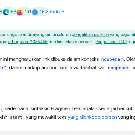
9
89
131
18.2
Source
 berfungsi saat ditayangkan di seluruh
pengalihan sisi klien
yang diguna
bagai
crbug.com/1055455
dan kini telah diperbaiki.
Pengalihan HTTP
regu
tur ini mengharuskan link dibuka dalam konteks
noopener
. Ole
er"
dalam markup anchor
<a>
atau tambahkan
noopener
k
g sederhana, sintaksis Fragmen Teks adalah sebagai berikut:
khir
start
, yang mewakili teks
yang dienkode persen
yang ing