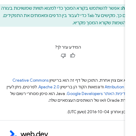
חה:
אפשר להשתמש בקורא המסך כדי למצוא תוויות שמשויכות בצורה
שגויה. לשם כך, מקישים על Tab כדי לעבור בין הדפים ומאמתים את התפקידים,
והשמות שקורא המסך מקריא.
המידע עזר לך?
א אם צוין אחרת, התוכן של דף זה הוא ברישיון
Creative Commons
Attribution 4
ודוגמאות הקוד הן ברישיון
Apache 2.0
. לפרטים, ניתן לעיין
מדיניות האתר Google Developers‏
.‏ Java הוא סימן מסחרי רשום של
Or ו/או של השותפים העצמאיים שלה.
ן אחרון: 2016-10-04 (שעון UTC).