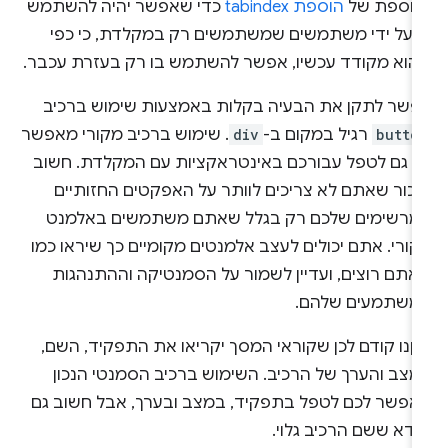
נוספת של
הוספת tabindex
כדי שאפשר יהיה להשתמש
ו על ידי משתמשים שמשתמשים רק במקלדת, כי כפי
הוא מקודד עכשיו, אפשר להשתמש בו רק בעזרת עכבר.
פשר לתקן את הבעיה בקלות באמצעות שימוש ברכיב
butto
רגיל במקום ב-
div
. שימוש ברכיב מקורי מאפשר
נו גם לטפל עבורכם באינטראקציות עם המקלדת. חשוב
זכור שאתם לא צריכים לוותר על האפקטים החזותיים
מרשימים שלכם רק בגלל שאתם משתמשים באלמנט
ורי. אתם יכולים לעצב אלמנטים מקומיים כך שיראו כמו
אתם רוצים, ועדיין לשמור על הסמנטיקה וההתנהגות
משתמעים שלהם.
יןנו קודם לכן שקוראי המסך יקריאו את התפקיד, השם,
מצב והערך של הרכיב. השימוש ברכיב הסמנטי הנכון
אפשר לכם לטפל בתפקיד, במצב ובערך, אבל חשוב גם
ודא ששם הרכיב גלוי.