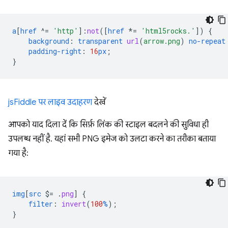
a
[
href
^=
'http'
]
:
not
([
href
*=
'html5rocks.'
])
{
background
:
transparent
url
(
arrow.png
)
no-repeat
padding-right
:
16
px
;
}
jsFiddle पर लाइव उदाहरण
देखें
आपको याद दिला दें कि सिर्फ़ लिंक की स्टाइल बदलने की सुविधा ही
उपलब्ध नहीं है. यहां सभी PNG इमेज को उलटा करने का तरीका बताया
गया है:
img
[
src
$=
.
png
]
{
filter
:
invert
(
100
%
);
}