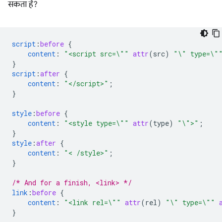
सकता है?
script
:
before
{
content
:
"<script src=\""
attr
(
src
)
"\" type=\"
}
script
:
after
{
content
:
"</script>"
;
}
style
:
before
{
content
:
"<style type=\""
attr
(
type
)
"\">"
;
}
style
:
after
{
content
:
"< /style>"
;
}
/* And for a finish, <link> */
link
:
before
{
content
:
"<link rel=\""
attr
(
rel
)
"\" type=\""
}