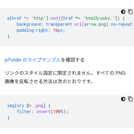
a
[
href
^=
'http'
]
:
not
([
href
*=
'html5rocks.'
])
{
background
:
transparent
url
(
arrow.png
)
no-repeat
padding-right
:
16
px
;
}
jsFiddle のライブサンプル
を確認する
リンクのスタイル設定に限定されません。すべての PNG
画像を反転させる方法は次のとおりです。
img
[
src
$=
.
png
]
{
filter
:
invert
(
100
%
);
}