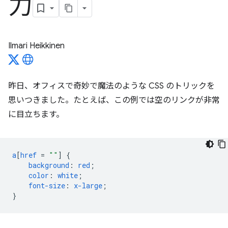
力
Ilmari Heikkinen
昨日、オフィスで奇妙で魔法のような CSS のトリックを
思いつきました。たとえば、この例では空のリンクが非常
に目立ちます。
a
[
href
=
""
]
{
background
:
red
;
color
:
white
;
font-size
:
x-large
;
}