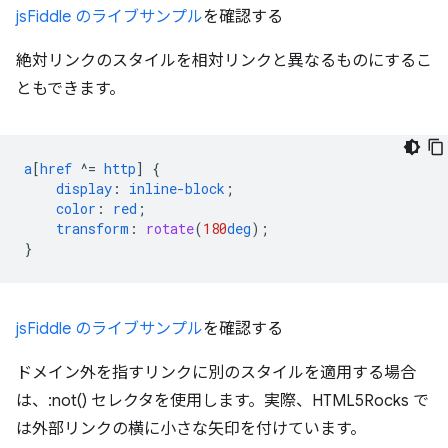
jsFiddle のライブサンプル
を確認する
絶対リンクのスタイルを相対リンクと異なるものにするこ
ともできます。
a
[
href
^=
http
]
{
display
:
inline-block
;
color
:
red
;
transform
:
rotate
(
180
deg
);
}
jsFiddle のライブサンプル
を確認する
ドメイン外を指すリンクに別のスタイルを適用する場合
は、:not() セレクタを使用します。実際、HTML5Rocks で
は外部リンクの横に小さな矢印を付けています。