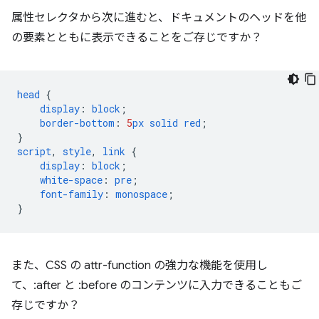
属性セレクタから次に進むと、ドキュメントのヘッドを他
の要素とともに表示できることをご存じですか？
head
{
display
:
block
;
border-bottom
:
5
px
solid
red
;
}
script
,
style
,
link
{
display
:
block
;
white-space
:
pre
;
font-family
:
monospace
;
}
また、CSS の attr-function の強力な機能を使用し
て、:after と :before のコンテンツに入力できることもご
存じですか？