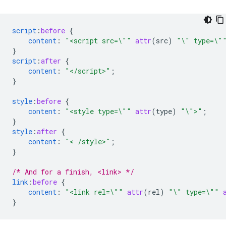
script
:
before
{
content
:
"<script src=\""
attr
(
src
)
"\" type=\"
}
script
:
after
{
content
:
"</script>"
;
}
style
:
before
{
content
:
"<style type=\""
attr
(
type
)
"\">"
;
}
style
:
after
{
content
:
"< /style>"
;
}
/* And for a finish, <link> */
link
:
before
{
content
:
"<link rel=\""
attr
(
rel
)
"\" type=\""
}