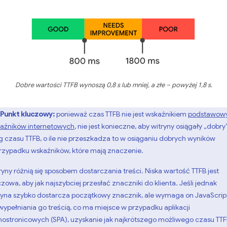
Dobre wartości TTFB wynoszą 0,8 s lub mniej, a złe – powyżej 1,8 s.
Punkt kluczowy:
ponieważ czas TTFB nie jest wskaźnikiem
podstawow
aźników internetowych
, nie jest konieczne, aby witryny osiągały „dobry
g czasu TTFB, o ile nie przeszkadza to w osiąganiu dobrych wyników
rzypadku wskaźników, które mają znaczenie.
ryny różnią się sposobem dostarczania treści. Niska wartość TTFB jest
czowa, aby jak najszybciej przesłać znaczniki do klienta. Jeśli jednak
ryna szybko dostarcza początkowy znacznik, ale wymaga on JavaScrip
wypełniania go treścią, co ma miejsce w przypadku aplikacji
nostronicowych (SPA), uzyskanie jak najkrótszego możliwego czasu TT