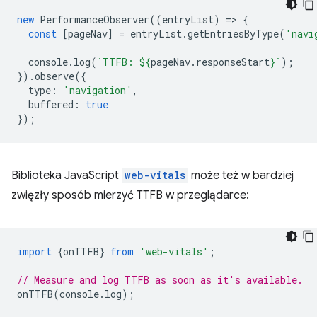
new
PerformanceObserver
((
entryList
)
=
>
{
const
[
pageNav
]
=
entryList
.
getEntriesByType
(
'navi
console
.
log
(
`TTFB: 
${
pageNav
.
responseStart
}
`
);
}).
observe
({
type
:
'navigation'
,
buffered
:
true
});
Biblioteka JavaScript
web-vitals
może też w bardziej
zwięzły sposób mierzyć TTFB w przeglądarce:
import
{
onTTFB
}
from
'web-vitals'
;
// Measure and log TTFB as soon as it's available.
onTTFB
(
console
.
log
);