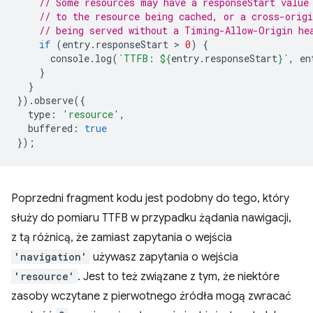
// Some resources may have a responseStart value
// to the resource being cached, or a cross-origi
// being served without a Timing-Allow-Origin he
if
(
entry
.
responseStart
 > 
0
)
{
console
.
log
(
`TTFB: 
${
entry
.
responseStart
}
`
,
en
}
}
}).
observe
({
type
:
'resource'
,
buffered
:
true
});
Poprzedni fragment kodu jest podobny do tego, który
służy do pomiaru TTFB w przypadku żądania nawigacji,
z tą różnicą, że zamiast zapytania o wejścia
'navigation'
używasz zapytania o wejścia
'resource'
. Jest to też związane z tym, że niektóre
zasoby wczytane z pierwotnego źródła mogą zwracać