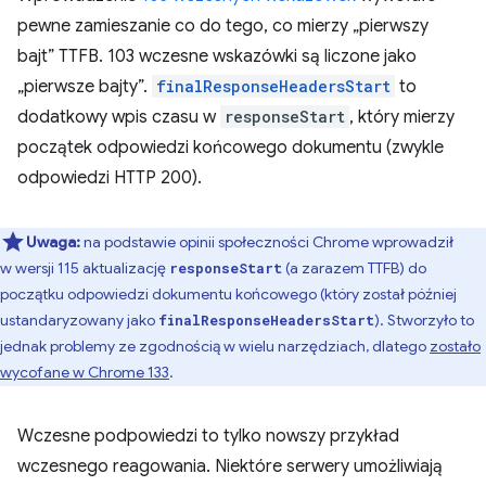
pewne zamieszanie co do tego, co mierzy „pierwszy
bajt” TTFB. 103 wczesne wskazówki są liczone jako
„pierwsze bajty”.
finalResponseHeadersStart
to
dodatkowy wpis czasu w
responseStart
, który mierzy
początek odpowiedzi końcowego dokumentu (zwykle
odpowiedzi HTTP 200).
Uwaga:
na podstawie opinii społeczności Chrome wprowadził
w wersji 115 aktualizację
(a zarazem TTFB) do
responseStart
początku odpowiedzi dokumentu końcowego (który został później
ustandaryzowany jako
). Stworzyło to
finalResponseHeadersStart
jednak problemy ze zgodnością w wielu narzędziach, dlatego
zostało
wycofane w Chrome 133
.
Wczesne podpowiedzi to tylko nowszy przykład
wczesnego reagowania. Niektóre serwery umożliwiają