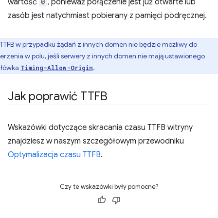
wartość
0
, ponieważ połączenie jest już otwarte lub
zasób jest natychmiast pobierany z pamięci podręcznej.
TTFB w przypadku żądań z innych domen nie będzie możliwy do
erzenia w polu, jeśli serwery z innych domen nie mają ustawionego
główka
.
Timing-Allow-Origin
Jak poprawić TTFB
Wskazówki dotyczące skracania czasu TTFB witryny
znajdziesz w naszym szczegółowym przewodniku
Optymalizacja czasu TTFB
.
Czy te wskazówki były pomocne?