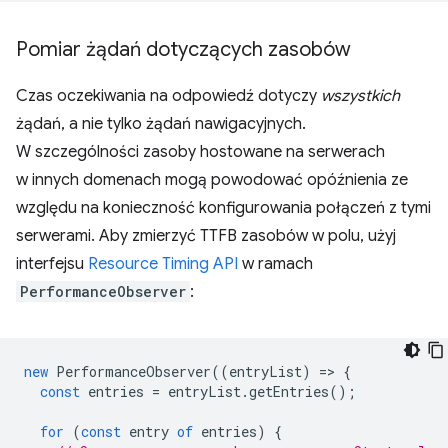
Pomiar żądań dotyczących zasobów
Czas oczekiwania na odpowiedź dotyczy
wszystkich
żądań, a nie tylko żądań nawigacyjnych.
W szczególności zasoby hostowane na serwerach
w innych domenach mogą powodować opóźnienia ze
względu na konieczność konfigurowania połączeń z tymi
serwerami. Aby zmierzyć TTFB zasobów w polu, użyj
interfejsu
Resource Timing API
w ramach
PerformanceObserver
:
new
PerformanceObserver
((
entryList
)
=
>
{
const
entries
=
entryList
.
getEntries
();
for
(
const
entry
of
entries
)
{