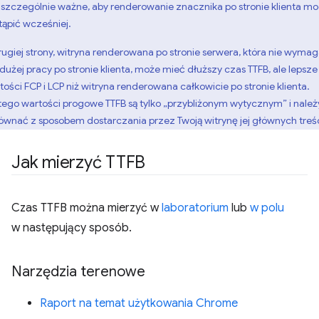
t szczególnie ważne, aby renderowanie znacznika po stronie klienta m
tąpić wcześniej.
rugiej strony, witryna renderowana po stronie serwera, która nie wyma
 dużej pracy po stronie klienta, może mieć dłuższy czas TTFB, ale lepsze
tości FCP i LCP niż witryna renderowana całkowicie po stronie klienta.
tego wartości progowe TTFB są tylko „przybliżonym wytycznym” i należy
ównać z sposobem dostarczania przez Twoją witrynę jej głównych treśc
Jak mierzyć TTFB
Czas TTFB można mierzyć w
laboratorium
lub
w polu
w następujący sposób.
Narzędzia terenowe
Raport na temat użytkowania Chrome