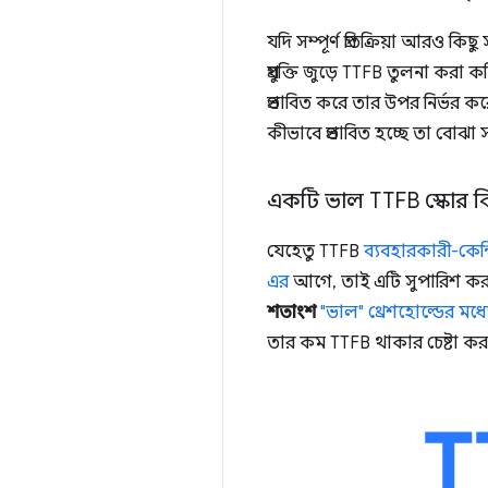
যদি সম্পূর্ণ প্রতিক্রিয়া আরও ক
প্রযুক্তি জুড়ে TTFB তুলনা কর
প্রভাবিত করে তার উপর নির্ভর ক
কীভাবে প্রভাবিত হচ্ছে তা বোঝা সব
একটি ভাল TTFB স্কোর 
যেহেতু TTFB
ব্যবহারকারী-কেন্দ্
এর
আগে, তাই এটি সুপারিশ করা হ
শতাংশ
"ভাল" থ্রেশহোল্ডের ম
তার কম TTFB থাকার চেষ্টা কর