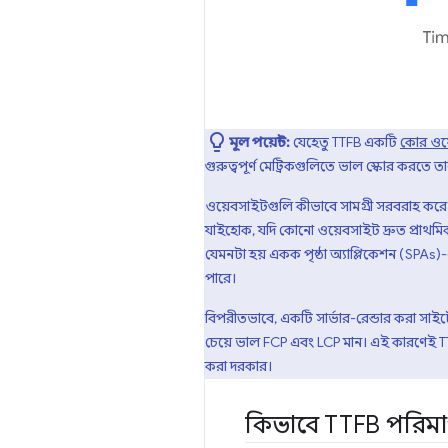
মূল পয়েন্ট:
যেহেতু TTFB একটি
কোর ওয
গুরুত্বপূর্ণ মেট্রিকগুলিতে ভাল স্কোর করতে তা
ওয়েবসাইটগুলি কীভাবে সামগ্রী সরবরাহ করে তার
যাইহোক, যদি কোনো ওয়েবসাইট দ্রুত প্রাথমিক ম
যেমনটা হয় একক পৃষ্ঠা অ্যাপ্লিকেশন (SPAs)-এর
পারে।
বিপরীতভাবে, একটি সার্ভার-রেন্ডার করা সাইটের
চেয়ে ভাল FCP এবং LCP মান। এই কারণেই TTF
করা দরকার।
কিভাবে TTFB পরিমা