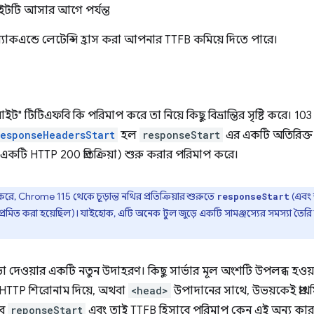
থম বাইটটি আসার আগে পর্যন্ত
কএন্ডে লেটেন্সি হ্রাস করা আপনার TTFB কমিয়ে দিতে পারে।
রথম বাইট" টিটিএফবি কি পরিমাপ করে তা নিয়ে কিছু বিভ্রান্তির সৃষ্টি করে। 103 প্
esponseHeadersStart
হল
responseStart
এর একটি অতিরিক্ত ট
ারণত একটি HTTP 200 প্রতিক্রিয়া) শুরু করার পরিমাপ করে।
্তি করে, Chrome 115 থেকে চূড়ান্ত নথির প্রতিক্রিয়ার শুরুতে
(এবং 
responseStart
প্রমিত করা হয়েছিল)। যাইহোক, এটি অনেক টুল জুড়ে একটি সামঞ্জস্যের সমস্যা তৈ
ে সাড়া দেওয়ার একটি নতুন উদাহরণ। কিছু সার্ভার মূল অংশটি উপলব্ধ হওয়ার
্র HTTP শিরোনাম দিয়ে, অথবা
<head>
উপাদানের সাথে, উভয়কেই প্রা
সব
reponseStart
এবং তাই TTFB হিসাবে পরিমাপ কেন এই অন্য কার