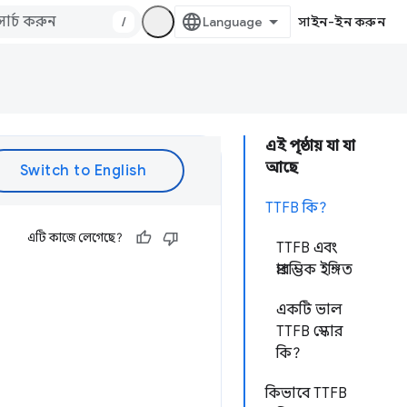
/
সাইন-ইন করুন
এই পৃষ্ঠায় যা যা
আছে
TTFB কি?
এটি কাজে লেগেছে?
TTFB এবং
প্রারম্ভিক ইঙ্গিত
একটি ভাল
TTFB স্কোর
কি?
কিভাবে TTFB