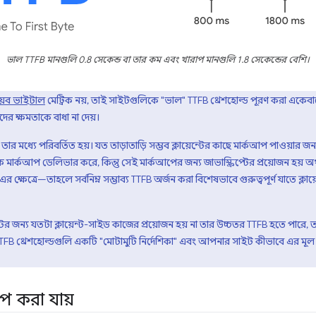
ভাল TTFB মানগুলি 0.8 সেকেন্ড বা তার কম এবং খারাপ মানগুলি 1.8 সেকেন্ডের বেশি।
়েব ভাইটাল
মেট্রিক নয়, তাই সাইটগুলিকে "ভাল" TTFB থ্রেশহোল্ড পূরণ করা একেবারে
দের ক্ষমতাকে বাধা না দেয়।
 মধ্যে পরিবর্তিত হয়। যত তাড়াতাড়ি সম্ভব ক্লায়েন্টের কাছে মার্কআপ পাওয়ার জন্য
ার্কআপ ডেলিভার করে, কিন্তু সেই মার্কআপের জন্য জাভাস্ক্রিপ্টের প্রয়োজন হয় অর্থ
 ক্ষেত্রে—তাহলে সর্বনিম্ন সম্ভাব্য TTFB অর্জন করা বিশেষভাবে গুরুত্বপূর্ণ যাতে ক্লায
 জন্য যতটা ক্লায়েন্ট-সাইড কাজের প্রয়োজন হয় না তার উচ্চতর TTFB হতে পারে, তবে স
B থ্রেশহোল্ডগুলি একটি "মোটামুটি নির্দেশিকা" এবং আপনার সাইট কীভাবে এর মূল ব
প করা যায়