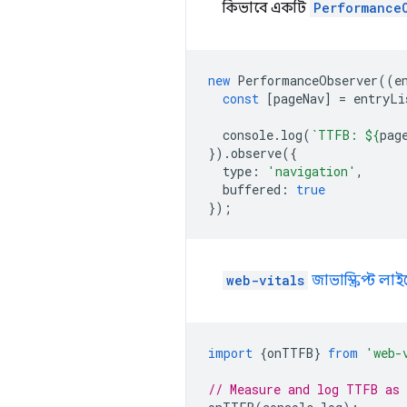
কিভাবে একটি
Performance
new
PerformanceObserver
((
e
const
[
pageNav
]
=
entryLi
console
.
log
(
`TTFB: 
${
pag
}).
observe
({
type
:
'navigation'
,
buffered
:
true
});
web-vitals
জাভাস্ক্রিপ্ট লাইব
import
{
onTTFB
}
from
'web-
// Measure and log TTFB as 