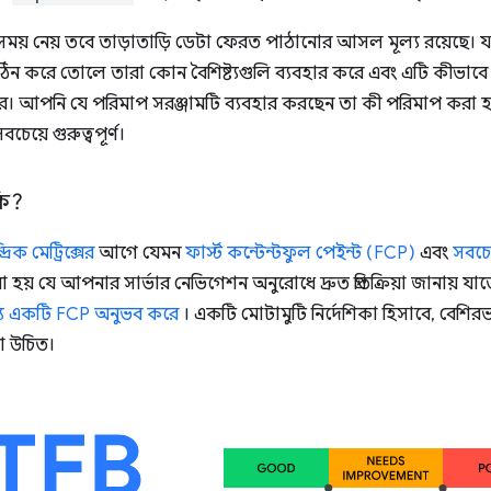
িছু সময় নেয় তবে তাড়াতাড়ি ডেটা ফেরত পাঠানোর আসল মূল্য রয়েছে। যাই
া কঠিন করে তোলে তারা কোন বৈশিষ্ট্যগুলি ব্যবহার করে এবং এটি কীভাব
রে। আপনি যে পরিমাপ সরঞ্জামটি ব্যবহার করছেন তা কী পরিমাপ করা হচ্ছ
চেয়ে গুরুত্বপূর্ণ।
কি?
রিক মেট্রিক্সের
আগে যেমন
ফার্স্ট কন্টেন্টফুল পেইন্ট (FCP)
এবং
সবচেয
য় যে আপনার সার্ভার নেভিগেশন অনুরোধে দ্রুত প্রতিক্রিয়া জানায় য
ধ্যে একটি FCP অনুভব করে
। একটি মোটামুটি নির্দেশিকা হিসাবে, বেশি
া উচিত।