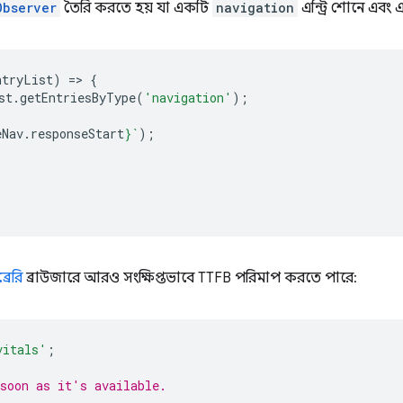
Observer
তৈরি করতে হয় যা একটি
navigation
এন্ট্রি শোনে এব
ntryList
)
=
>
{
st
.
getEntriesByType
(
'navigation'
);
eNav
.
responseStart
}
`
);
্রেরি
ব্রাউজারে আরও সংক্ষিপ্তভাবে TTFB পরিমাপ করতে পারে:
vitals'
;
soon as it's available.