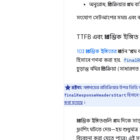
অনুরোধ, প্রতিক্রিয়ার প্র
সংযোগ সেটআপের সময় এবং ব্যা
TTFB এবং প্রারম্ভিক ইঙ্গিত
103 প্রারম্ভিক ইঙ্গিতের
প্রবর্তন "প্
হিসাবে গণনা করা হয়.
finalR
চূড়ান্ত নথির প্রতিক্রিয়া (সাধ
দ্রষ্টব্য:
সম্প্রদায়ের প্রতিক্রিয়ার উপর ভিত
হিসাবে 
finalResponseHeadersStart
করা হয়েছে
।
প্রারম্ভিক ইঙ্গিতগুলি প্রথম দিক
ফ্লাশিং ঘটতে দেয়—হয় শুধুমাত
বিবেচনা করা যেতে পারে। এই 