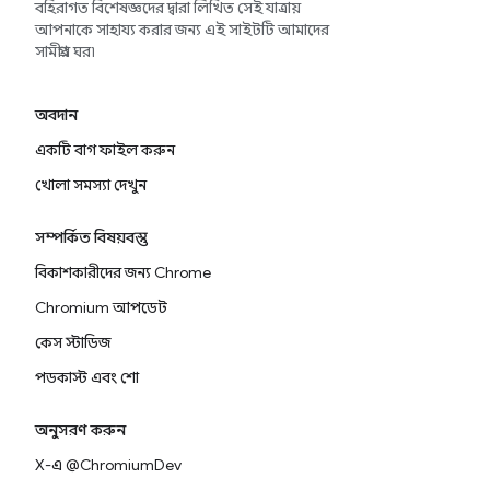
বহিরাগত বিশেষজ্ঞদের দ্বারা লিখিত সেই যাত্রায়
আপনাকে সাহায্য করার জন্য এই সাইটটি আমাদের
সামগ্রীর ঘর৷
অবদান
একটি বাগ ফাইল করুন
খোলা সমস্যা দেখুন
সম্পর্কিত বিষয়বস্তু
বিকাশকারীদের জন্য Chrome
Chromium আপডেট
কেস স্টাডিজ
পডকাস্ট এবং শো
অনুসরণ করুন
X-এ @ChromiumDev