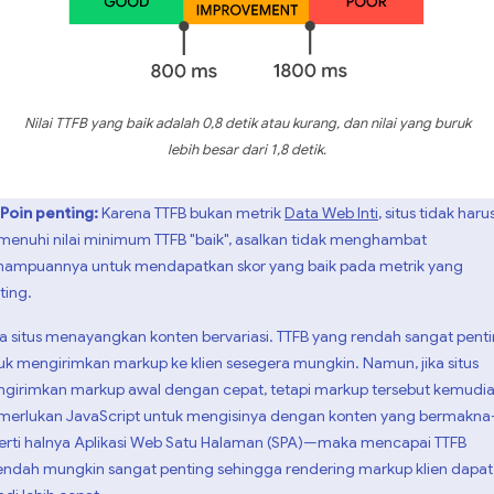
Nilai TTFB yang baik adalah 0,8 detik atau kurang, dan nilai yang buruk
lebih besar dari 1,8 detik.
Poin penting:
Karena TTFB bukan metrik
Data Web Inti
, situs tidak haru
enuhi nilai minimum TTFB "baik", asalkan tidak menghambat
ampuannya untuk mendapatkan skor yang baik pada metrik yang
ting.
a situs menayangkan konten bervariasi. TTFB yang rendah sangat pent
uk mengirimkan markup ke klien sesegera mungkin. Namun, jika situs
girimkan markup awal dengan cepat, tetapi markup tersebut kemudi
erlukan JavaScript untuk mengisinya dengan konten yang bermakn
erti halnya Aplikasi Web Satu Halaman (SPA)—maka mencapai TTFB
endah mungkin sangat penting sehingga rendering markup klien dapat