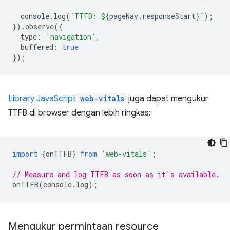
console
.
log
(
`TTFB: 
${
pageNav
.
responseStart
}
`
);
}).
observe
({
type
:
'navigation'
,
buffered
:
true
});
Library JavaScript
web-vitals
juga dapat mengukur
TTFB di browser dengan lebih ringkas:
import
{
onTTFB
}
from
'web-vitals'
;
// Measure and log TTFB as soon as it's available.
onTTFB
(
console
.
log
);
Mengukur permintaan resource