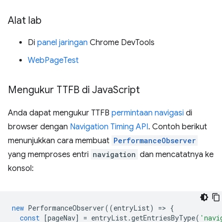
Alat lab
Di
panel jaringan
Chrome DevTools
WebPageTest
Mengukur TTFB di Java
Script
Anda dapat mengukur TTFB
permintaan navigasi
di
browser dengan
Navigation Timing API
. Contoh berikut
menunjukkan cara membuat
PerformanceObserver
yang memproses entri
navigation
dan mencatatnya ke
konsol:
new
PerformanceObserver
((
entryList
)
=
>
{
const
[
pageNav
]
=
entryList
.
getEntriesByType
(
'navi