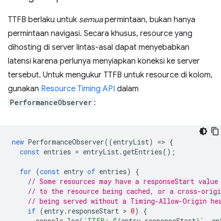
TTFB berlaku untuk
semua
permintaan, bukan hanya
permintaan navigasi. Secara khusus, resource yang
dihosting di server lintas-asal dapat menyebabkan
latensi karena perlunya menyiapkan koneksi ke server
tersebut. Untuk mengukur TTFB untuk resource di kolom,
gunakan
Resource Timing API
dalam
PerformanceObserver
:
new
PerformanceObserver
((
entryList
)
=
>
{
const
entries
=
entryList
.
getEntries
();
for
(
const
entry
of
entries
)
{
// Some resources may have a responseStart value
// to the resource being cached, or a cross-origi
// being served without a Timing-Allow-Origin he
if
(
entry
.
responseStart
 > 
0
)
{
console
.
log
(
`TTFB: 
${
entry
.
responseStart
}
`
,
en