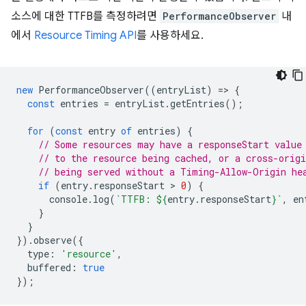
소스에 대한 TTFB를 측정하려면
PerformanceObserver
내
에서
Resource Timing API
를 사용하세요.
new
PerformanceObserver
((
entryList
)
=
>
{
const
entries
=
entryList
.
getEntries
();
for
(
const
entry
of
entries
)
{
// Some resources may have a responseStart value
// to the resource being cached, or a cross-origi
// being served without a Timing-Allow-Origin he
if
(
entry
.
responseStart
 > 
0
)
{
console
.
log
(
`TTFB: 
${
entry
.
responseStart
}
`
,
en
}
}
}).
observe
({
type
:
'resource'
,
buffered
:
true
});