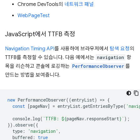
Chrome DevTools의
네트워크 패널
WebPageTest
Java
Script에서 TTFB 측정
Navigation Timing API
를 사용하여 브라우저에서
탐색 요청
의
TTFB를 측정할 수 있습니다. 다음 예에서는
navigation
항
목을 리슨하고 콘솔에 로깅하는
PerformanceObserver
를
만드는 방법을 보여줍니다.
new
PerformanceObserver
((
entryList
)
=
>
{
const
[
pageNav
]
=
entryList
.
getEntriesByType
(
'navi
console
.
log
(
`TTFB: 
${
pageNav
.
responseStart
}
`
);
}).
observe
({
type
:
'navigation'
,
buffered
:
true