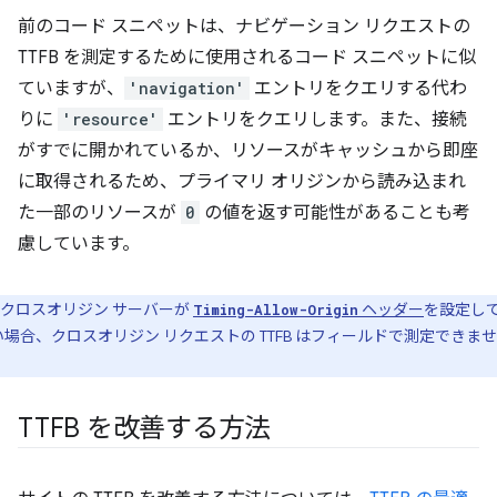
前のコード スニペットは、ナビゲーション リクエストの
TTFB を測定するために使用されるコード スニペットに似
ていますが、
'navigation'
エントリをクエリする代わ
りに
'resource'
エントリをクエリします。また、接続
がすでに開かれているか、リソースがキャッシュから即座
に取得されるため、プライマリ オリジンから読み込まれ
た一部のリソースが
0
の値を返す可能性があることも考
慮しています。
クロスオリジン サーバーが
ヘッダー
を設定し
Timing-Allow-Origin
い場合、クロスオリジン リクエストの TTFB はフィールドで測定できませ
。
TTFB を改善する方法