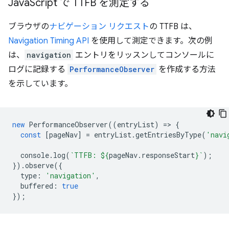
Java
Script で TTFB を測定する
ブラウザの
ナビゲーション リクエスト
の TTFB は、
Navigation Timing API
を使用して測定できます。次の例
は、
navigation
エントリをリッスンしてコンソールに
ログに記録する
PerformanceObserver
を作成する方法
を示しています。
new
PerformanceObserver
((
entryList
)
=
>
{
const
[
pageNav
]
=
entryList
.
getEntriesByType
(
'navi
console
.
log
(
`TTFB: 
${
pageNav
.
responseStart
}
`
);
}).
observe
({
type
:
'navigation'
,
buffered
:
true
});