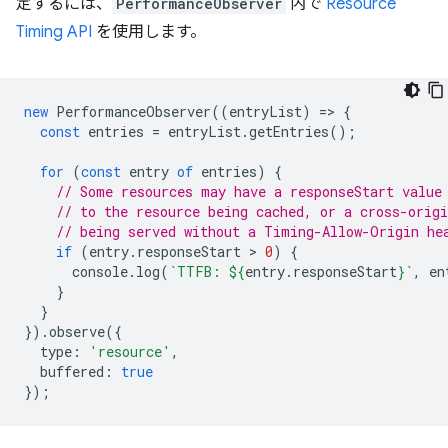
定するには、
PerformanceObserver
内で
Resource
Timing API
を使用します。
new
PerformanceObserver
((
entryList
)
=
>
{
const
entries
=
entryList
.
getEntries
();
for
(
const
entry
of
entries
)
{
// Some resources may have a responseStart value
// to the resource being cached, or a cross-origi
// being served without a Timing-Allow-Origin he
if
(
entry
.
responseStart
 > 
0
)
{
console
.
log
(
`TTFB: 
${
entry
.
responseStart
}
`
,
en
}
}
}).
observe
({
type
:
'resource'
,
buffered
:
true
});