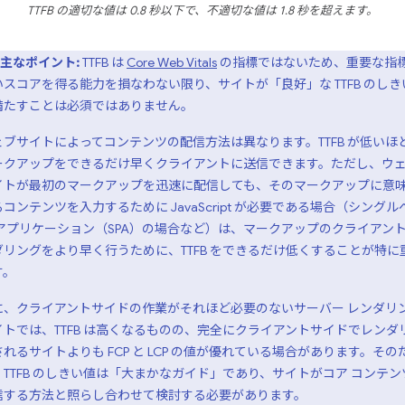
TTFB の適切な値は 0.8 秒以下で、不適切な値は 1.8 秒を超えます。
主なポイント:
TTFB は
Core Web Vitals
の指標ではないため、重要な指
いスコアを得る能力を損なわない限り、サイトが「良好」な TTFB のしき
満たすことは必須ではありません。
ェブサイトによってコンテンツの配信方法は異なります。TTFB が低いほ
ークアップをできるだけ早くクライアントに送信できます。ただし、ウ
イトが最初のマークアップを迅速に配信しても、そのマークアップに意
コンテンツを入力するために JavaScript が必要である場合（シングル
 アプリケーション（SPA）の場合など）は、マークアップのクライアント
ダリングをより早く行うために、TTFB をできるだけ低くすることが特に
す。
に、クライアントサイドの作業がそれほど必要のないサーバー レンダリ
イトでは、TTFB は高くなるものの、完全にクライアントサイドでレンダ
れるサイトよりも FCP と LCP の値が優れている場合があります。その
、TTFB のしきい値は「大まかなガイド」であり、サイトがコア コンテン
信する方法と照らし合わせて検討する必要があります。