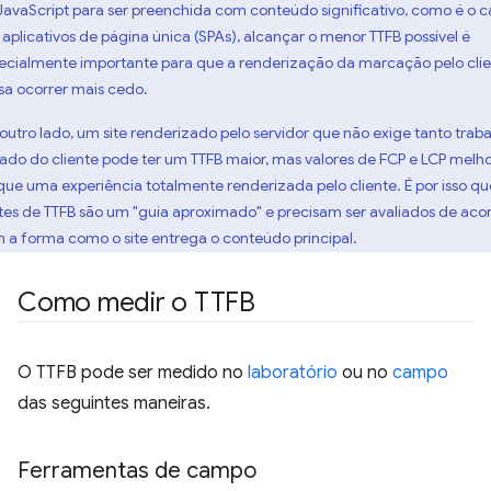
JavaScript para ser preenchida com conteúdo significativo, como é o c
 aplicativos de página única (SPAs), alcançar o menor TTFB possível é
ecialmente importante para que a renderização da marcação pelo cli
sa ocorrer mais cedo.
 outro lado, um site renderizado pelo servidor que não exige tanto trab
lado do cliente pode ter um TTFB maior, mas valores de FCP e LCP melh
que uma experiência totalmente renderizada pelo cliente. É por isso qu
ites de TTFB são um "guia aproximado" e precisam ser avaliados de aco
 a forma como o site entrega o conteúdo principal.
Como medir o TTFB
O TTFB pode ser medido no
laboratório
ou no
campo
das seguintes maneiras.
Ferramentas de campo