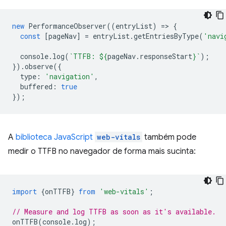
new
PerformanceObserver
((
entryList
)
=
>
{
const
[
pageNav
]
=
entryList
.
getEntriesByType
(
'navi
console
.
log
(
`TTFB: 
${
pageNav
.
responseStart
}
`
);
}).
observe
({
type
:
'navigation'
,
buffered
:
true
});
A
biblioteca JavaScript
web-vitals
também pode
medir o TTFB no navegador de forma mais sucinta:
import
{
onTTFB
}
from
'web-vitals'
;
// Measure and log TTFB as soon as it's available.
onTTFB
(
console
.
log
);