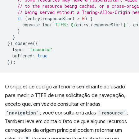
// to the resource being cached, or a cross-origi
// being served without a Timing-Allow-Origin he
if
(
entry
.
responseStart
 > 
0
)
{
console
.
log
(
`TTFB: 
${
entry
.
responseStart
}
`
,
en
}
}
}).
observe
({
type
:
'resource'
,
buffered
:
true
});
O snippet de código anterior é semelhante ao usado
para medir o TTFB de uma solicitação de navegação,
exceto que, em vez de consultar entradas
'navigation'
, você consulta entradas
'resource'
.
Também leva em conta o fato de que alguns recursos
carregados da origem principal podem retornar um
valor de
0
, já que a conexão já está aberta ou um