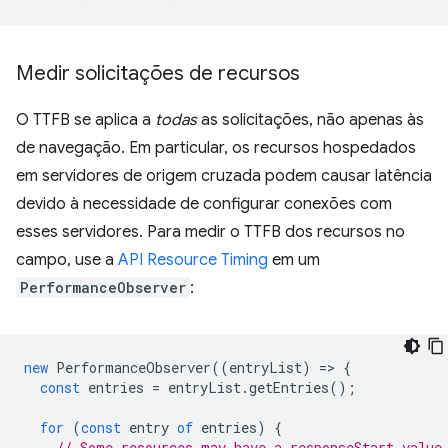
Medir solicitações de recursos
O TTFB se aplica a
todas
as solicitações, não apenas às
de navegação. Em particular, os recursos hospedados
em servidores de origem cruzada podem causar latência
devido à necessidade de configurar conexões com
esses servidores. Para medir o TTFB dos recursos no
campo, use a
API Resource Timing
em um
PerformanceObserver
:
new
PerformanceObserver
((
entryList
)
=
>
{
const
entries
=
entryList
.
getEntries
();
for
(
const
entry
of
entries
)
{
// Some resources may have a responseStart value