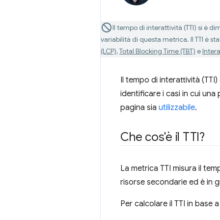
Il tempo di interattività (TTI) si è 
variabilità di questa metrica. Il TTI è st
(LCP)
,
Total Blocking Time (TBT)
e
Intera
Il tempo di interattività (TTI
identificare i casi in cui un
pagina sia
utilizzabile
.
Che cos'è il TTI?
La metrica TTI misura il temp
risorse secondarie ed è in g
Per calcolare il TTI in base 