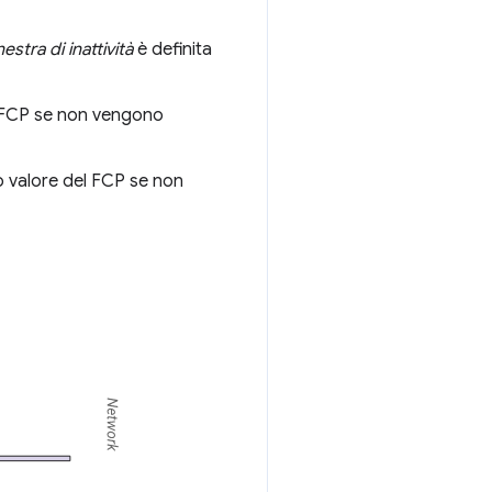
nestra di inattività
è definita
 al FCP se non vengono
esso valore del FCP se non