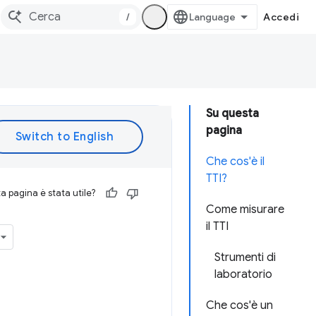
/
Accedi
Su questa
pagina
Che cos'è il
TTI?
 pagina è stata utile?
Come misurare
il TTI
Strumenti di
laboratorio
Che cos'è un