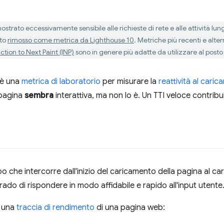
dimostrato eccessivamente sensibile alle richieste di rete e alle attività l
ato
rimosso come metrica da Lighthouse 10
. Metriche più recenti e alt
ction to Next Paint (INP)
sono in genere più adatte da utilizzare al posto 
) è una
metrica di laboratorio
per misurare la
reattività al cari
a pagina
sembra
interattiva, ma non lo è. Un TTI veloce contribu
o che intercorre dall'inizio del caricamento della pagina al car
rado di rispondere in modo affidabile e rapido all'input utente
a una
traccia di rendimento
di una pagina web: