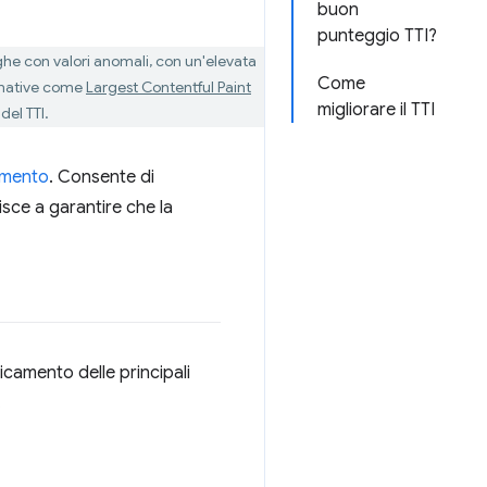
buon
punteggio TTI?
unghe con valori anomali, con un'elevata
Come
ernative come
Largest Contentful Paint
migliorare il TTI
del TTI.
camento
. Consente di
isce a garantire che la
icamento delle principali
.