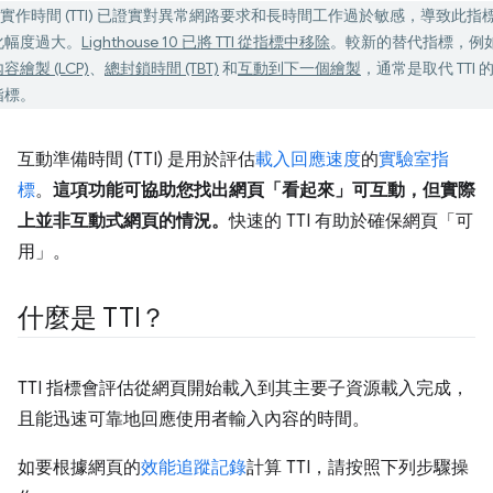
實作時間 (TTI) 已證實對異常網路要求和長時間工作過於敏感，導致此指
化幅度過大。
Lighthouse 10 已將 TTI 從指標中移除
。較新的替代指標，例
容繪製 (LCP)
、
總封鎖時間 (TBT)
和
互動到下一個繪製
，通常是取代 TTI 
指標。
互動準備時間 (TTI) 是用於評估
載入回應速度
的
實驗室指
標
。
這項功能可協助您找出網頁「看起來」可互動，但實際
上並非互動式網頁的情況。
快速的 TTI 有助於確保網頁「可
用」
。
什麼是 TTI？
TTI 指標會評估從網頁開始載入到其主要子資源載入完成，
且能迅速可靠地回應使用者輸入內容的時間。
如要根據網頁的
效能追蹤記錄
計算 TTI，請按照下列步驟操