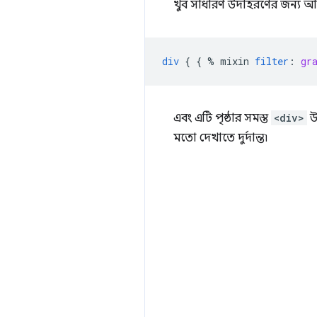
খুব সাধারণ উদাহরণের জন্য 
div
{
{
%
mixin
filter
:
gr
এবং এটি পৃষ্ঠার সমস্ত
<div>
উ
মতো দেখাতে দুর্দান্ত৷