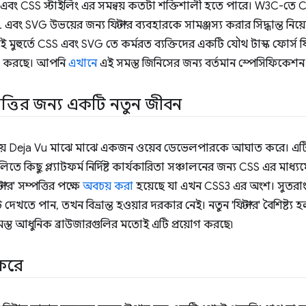
র এবং CSS স্টাইলিং এর সমন্বয় কতটা শক্তিশালী হতে পারে। W3C-তে CS
এবং SVG উভয়ের জন্য ফিল্টার ব্যবহারকে সামঞ্জস্য করার সিদ্ধান্ত ন
ছে। এই মুহুর্তে CSS এবং SVG তে কর্মরত ব্যক্তিদের একটি যৌথ টাস্ক ফোর্স
াজ করছে। আপনি
এখানে
এই সমস্ত জিনিসের জন্য বর্তমান স্পেসিফিকেশন
্পত্তির জন্য একটি নতুন জীবন
 সময় Deja Vu মাঝে মাঝে একজন ওয়েব ডেভেলপারকে আঘাত করে। এটি
তে কিছু প্ল্যাটফর্ম নির্দিষ্ট কার্যকারিতা সঞ্চালনের জন্য CSS এর মাধ্যমে 
্টার' সম্পত্তির পক্ষে
অবচয় করা
হয়েছে যা এখন CSS3 এর অংশ। সুতরা
 দেখতে পান, তখন বিভ্রান্ত হওয়ার দরকার নেই। নতুন 'ফিল্টার' বৈশিষ্ট্য হ
মস্ত আধুনিক ব্রাউজারগুলির মতোই এটি প্রয়োগ করছে৷
 করে