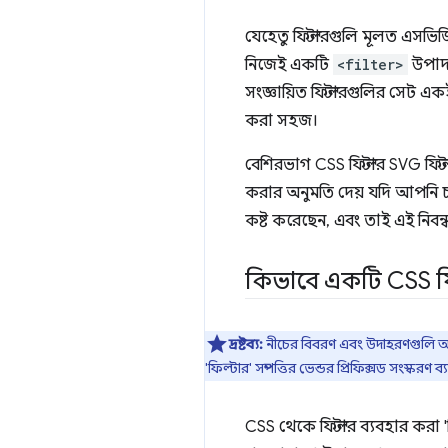
যেহেতু ফিল্টারগুলি মূলত এসভি
নিজেই একটি
<filter>
উপাদান
সংজ্ঞায়িত ফিল্টারগুলির সেট এ
করা সহজ।
বেশিরভাগ CSS ফিল্টার SVG ফিল্
করার অনুমতি দেয় যদি আপনি চ
কষ্ট করেছেন, এবং তাই এই নিব
কিভাবে একটি CSS ফিল
দ্রষ্টব্য:
নীচের বিবরণ এবং উদাহরণগুলি অফ
'ফিল্টার' সম্পত্তির ভেন্ডর প্রিফিক্সড সংস্
CSS থেকে ফিল্টার ব্যবহার করা '