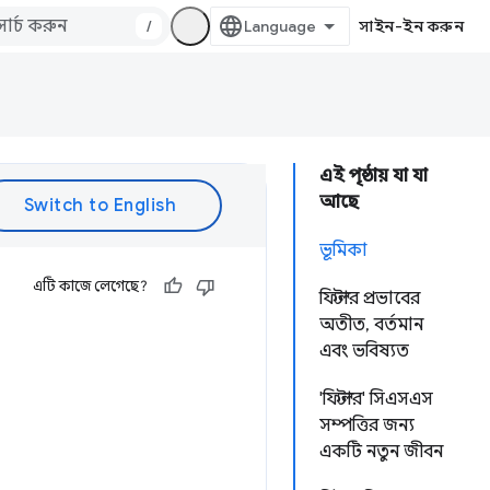
/
সাইন-ইন করুন
এই পৃষ্ঠায় যা যা
আছে
ভূমিকা
এটি কাজে লেগেছে?
ফিল্টার প্রভাবের
অতীত, বর্তমান
এবং ভবিষ্যত
'ফিল্টার' সিএসএস
সম্পত্তির জন্য
একটি নতুন জীবন