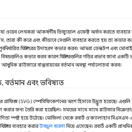
ল যা ওয়েব লেখকরা আকর্ষণীয় ভিজ্যুয়াল এফেক্ট অর্জন করতে ব্যবহার
িহাস, তারা কী করে এবং কীভাবে সেগুলি ব্যবহার করতে হয় তা কভার
 পূর্বনির্ধারিত ফিল্টারের উদাহরণ কভার করব। আমরা ডেস্কটপ এবং মোব
্য বিষয়গুলিও কভার করব কারণ ফিল্টারগুলির গতির প্রভাব জানা একটি
া আধুনিক ব্রাউজারে বাস্তবায়নের বর্তমান অবস্থা পর্যালোচনা করব।
ত
,
বর্তমান এবং ভবিষ্যত
ক্টর গ্রাফিক্স (SVG) স্পেসিফিকেশনের অংশ হিসাবে উদ্ভূত হয়েছে। এগুলি 
্রয়োগ করার জন্য তৈরি করা হয়েছিল। সময়ের সাথে সাথে ব্রাউজার বিক্রে
োগিতা স্পষ্ট হয়ে উঠেছে। মোজিলা থেকে রবার্ট ও'ক্যালাহান সিএসএস-এর
িল্টার ব্যবহার করার
উজ্জ্বল ধারণা
নিয়ে এসেছেন। রবার্ট একটি প্রাথম