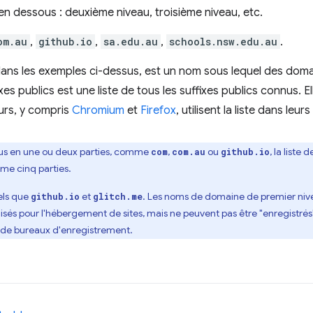
n dessous : deuxième niveau, troisième niveau, etc.
om.au
,
github.io
,
sa.edu.au
,
schools.nsw.edu.au
.
dans les exemples ci-dessus, est un nom sous lequel des dom
ixes publics est une liste de tous les suffixes publics connus. El
urs, y compris
Chromium
et
Firefox
, utilisent la liste dans leur
dus en une ou deux parties, comme
,
ou
, la liste
com
com.au
github.io
me cinq parties.
tels que
et
. Les noms de domaine de premier nive
github.io
glitch.me
ilisés pour l'hébergement de sites, mais ne peuvent pas être "enregistré
e de bureaux d'enregistrement.