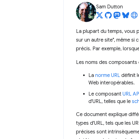
Sam Dutton
La plupart du temps, vous 
sur un autre site", même si c
précis. Par exemple, lorsqu
Les noms des composants d'
La
norme URL
définit 
Web interopérables.
Le composant
URL AP
d'URL, telles que le
sc
Ce document explique différ
types d'URL, tels que les U
précises sont intrinsèquem