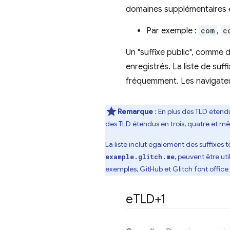
domaines supplémentaires e
Par exemple :
com
,
c
Un "suffixe public", comme 
enregistrés. La liste de suff
fréquemment. Les navigate
Remarque
: En plus des TLD éten
des TLD étendus en trois, quatre et mê
La liste inclut également des suffixes 
, peuvent être ut
example.glitch.me
exemples, GitHub et Glitch font offic
e
TLD+1