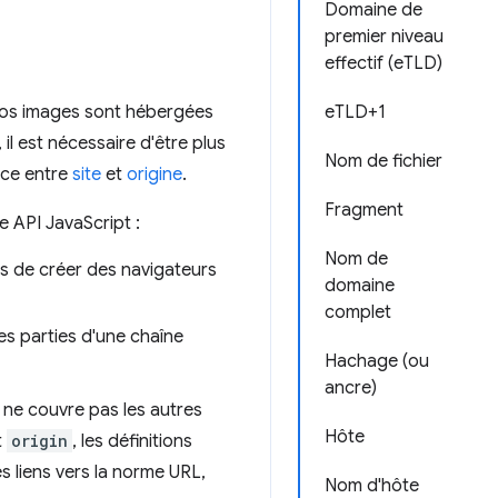
Domaine de
premier niveau
effectif (eTLD)
Nos images sont hébergées
eTLD+1
 il est nécessaire d'être plus
Nom de fichier
nce entre
site
et
origine
.
Fragment
 API JavaScript :
Nom de
rs de créer des navigateurs
domaine
complet
s parties d'une chaîne
Hachage (ou
ancre)
 ne couvre pas les autres
Hôte
t
origin
, les définitions
 liens vers la norme URL,
Nom d'hôte