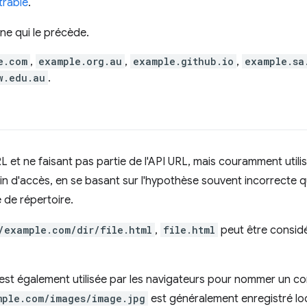
trable
.
ne qui le précède.
e.com
,
example.org.au
,
example.github.io
,
example.sa
w.edu.au
.
 et ne faisant pas partie de l'API URL, mais couramment utilis
emin d'accès, en se basant sur l'hypothèse souvent incorrecte
 de répertoire.
/example.com/dir/file.html
,
file.html
peut être consid
 est également utilisée par les navigateurs pour nommer un co
mple.com/images/image.jpg
est généralement enregistré l