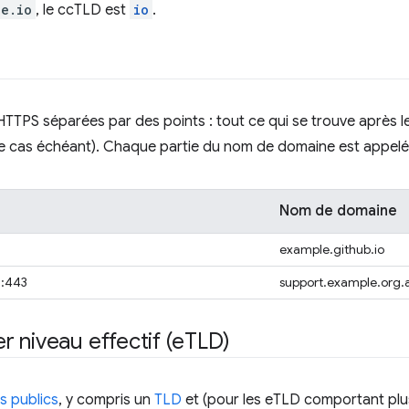
le.io
, le ccTLD est
io
.
TTPS séparées par des points : tout ce qui se trouve après l
le cas échéant). Chaque partie du nom de domaine est appel
Nom de domaine
example.github.io
u:443
support.example.org.
 niveau effectif (e
TLD)
es publics
, y compris un
TLD
et (pour les eTLD comportant plus