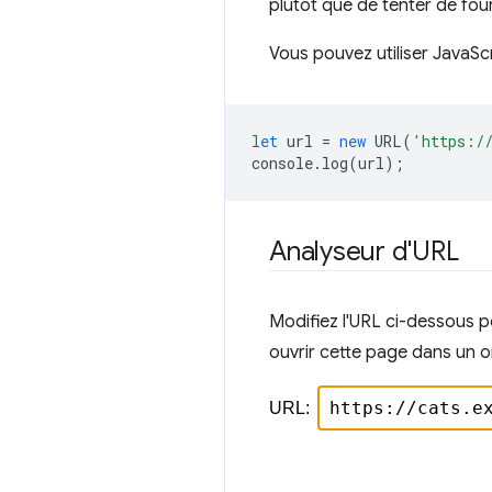
plutôt que de tenter de fou
Vous pouvez utiliser JavaSc
let
url
=
new
URL
(
'https:/
console
.
log
(
url
);
Analyseur d'URL
Modifiez l'URL ci-dessous 
ouvrir cette page dans un on