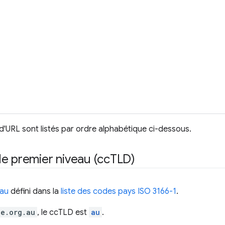
URL sont listés par ordre alphabétique ci-dessous.
e premier niveau (cc
TLD)
eau
défini dans la
liste des codes pays ISO 3166-1
.
le.org.au
, le ccTLD est
au
.