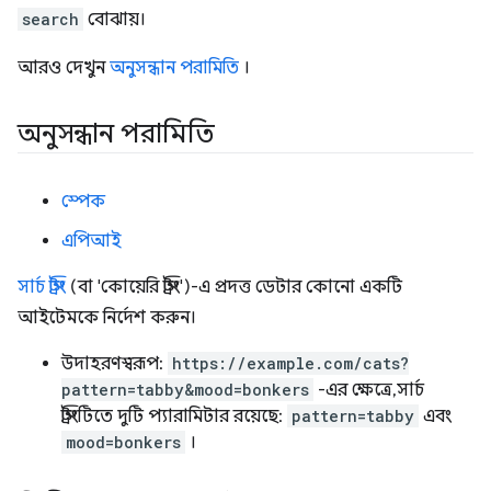
search
বোঝায়।
আরও দেখুন
অনুসন্ধান পরামিতি
।
অনুসন্ধান পরামিতি
স্পেক
এপিআই
সার্চ স্ট্রিং
(বা 'কোয়েরি স্ট্রিং')-এ প্রদত্ত ডেটার কোনো একটি
আইটেমকে নির্দেশ করুন।
উদাহরণস্বরূপ:
https://example.com/cats?
pattern=tabby&mood=bonkers
-এর ক্ষেত্রে, সার্চ
স্ট্রিংটিতে দুটি প্যারামিটার রয়েছে:
pattern=tabby
এবং
mood=bonkers
।