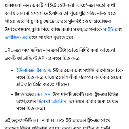
ছবিগুলো অন্য একটি সাইটে হোস্ট করা আছে"-এর মতো কথা
বলায় কোনো সমস্যা নেই, যদিও তা পুরোপুরি সত্যি না-ও হতে
পারে। তবে, কিছু কিছু ক্ষেত্রে আরও সুনির্দিষ্ট হওয়া প্রয়োজন।
উদাহরণস্বরূপ, কুকি নিয়ে কাজ করার সময়, আপনাকে
সাইট
এবং
অরিজিন-এর
মধ্যে পার্থক্য বুঝতে হবে।
URL-এর অংশগুলির নাম একটি স্ট্যান্ডার্ডে নির্দিষ্ট করা আছে, যা
একটি জাভাস্ক্রিপ্ট API-ও সংজ্ঞায়িত করে:
ইউআরএল স্ট্যান্ডার্ড
ইউআরএল এবং সংশ্লিষ্ট ধারণাগুলোকে
সংজ্ঞায়িত করে, যাতে প্রকৌশলীরা পরস্পর কার্যকর ওয়েব
ব্রাউজার তৈরি করতে পারেন।
স্ট্যান্ডার্ডের
URL API
উপাদানটি একটি URL স্ট্রিং-এর বিভিন্ন
অংশ, যেমন
স্কিম
বা
অরিজিন
, অ্যাক্সেস করার জন্য মেথড
সংজ্ঞায়িত করে।
এই ডকুমেন্টটি HTTP বা HTTPS ইউআরএল স্ট্রিং-এর সাথে
ব্যবহৃত বিভিন্ন পরিভাষা ব্যাখ্যা করে। এতে ফাইল বা ডেটা