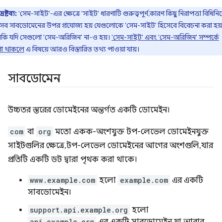
দ্রষ্টব্য:
'সেম-সাইট'-এর ক্ষেত্রে 'সাইট' ধারণাটি গুরুত্বপূর্ণ, কারণ কিছু নিরাপত্তা বিধিনি
সব সাবডোমেনের উপর প্রযোজ্য হয় যেগুলোকে 'সেম-সাইট' হিসেবে বিবেচনা করা হয়,
কি যদি সেগুলো 'সেম-অরিজিন' না-ও হয়।
'সেম-সাইট' এবং 'সেম-অরিজিন' সম্পর্কে
ণা থাকলে
এ বিষয়ে আরও বিস্তারিত তথ্য পাওয়া যায়।
সাবডোমেন
উচ্চতর স্তরের ডোমেইনের অন্তর্গত একটি ডোমেইন।
com
বা
org
মতো একক-অংশযুক্ত টপ-লেভেল ডোমেইনযুক্ত
সাইটগুলির ক্ষেত্রে, টপ-লেভেল ডোমেইনের আগের অংশগুলি, যার
প্রতিটি একটি ডট দ্বারা পৃথক করা থাকে।
www.example.com
হলো
example.com
এর একটি
সাবডোমেইন।
support.api.example.org
হলো
api.example.org