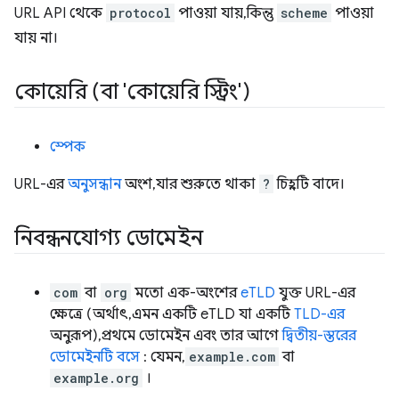
URL API থেকে
protocol
পাওয়া যায়, কিন্তু
scheme
পাওয়া
যায় না।
কোয়েরি (বা 'কোয়েরি স্ট্রিং')
স্পেক
URL-এর
অনুসন্ধান
অংশ, যার শুরুতে থাকা
?
চিহ্নটি বাদে।
নিবন্ধনযোগ্য ডোমেইন
com
বা
org
মতো এক-অংশের
eTLD
যুক্ত URL-এর
ক্ষেত্রে (অর্থাৎ, এমন একটি eTLD যা একটি
TLD-এর
অনুরূপ), প্রথমে ডোমেইন এবং তার আগে
দ্বিতীয়-স্তরের
ডোমেইনটি বসে
: যেমন,
example.com
বা
example.org
।