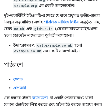
এর একটি সাবডোমেইন, যা আবার
example.org
এর একটি সাবডোমেইন।
দুই-অংশবিশিষ্ট ইটিএলডি-র ক্ষেত্রে, যেখানে শুধুমাত্র তৃতীয়-স্তরের
নিবন্ধন অনুমোদিত (অর্থাৎ
পাবলিক সাফিক্স লিস্টের
অন্তর্ভুক্ত নাম,
যেমন
co.uk
এবং
github.io
), সেখানে সাবডোমেইনগুলো
হলো ডোমেইন নামের তার পূর্ববর্তী অংশগুলো।
উদাহরণস্বরূপ:
cat.example.co.uk
হলো
example.co.uk
এর একটি সাবডোমেইন।
পাঠ্যাংশ
স্পেক
এপিআই
এক ধরনের টেক্সট
ফ্র্যাগমেন্ট
, যা একটি পেজের মধ্যে থাকা
কোনো টেক্সটকে লিঙ্ক করতে এবং হাইলাইট করতে সাহায্য করে।