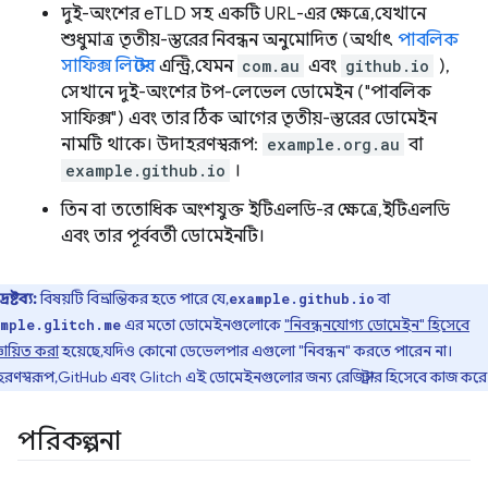
দুই-অংশের eTLD সহ একটি URL-এর ক্ষেত্রে, যেখানে
শুধুমাত্র তৃতীয়-স্তরের নিবন্ধন অনুমোদিত (অর্থাৎ
পাবলিক
সাফিক্স লিস্টের
এন্ট্রি, যেমন
com.au
এবং
github.io
),
সেখানে দুই-অংশের টপ-লেভেল ডোমেইন ("পাবলিক
সাফিক্স") এবং তার ঠিক আগের তৃতীয়-স্তরের ডোমেইন
নামটি থাকে। উদাহরণস্বরূপ:
example.org.au
বা
example.github.io
।
তিন বা ততোধিক অংশযুক্ত ইটিএলডি-র ক্ষেত্রে, ইটিএলডি
এবং তার পূর্ববর্তী ডোমেইনটি।
দ্রষ্টব্য:
বিষয়টি বিভ্রান্তিকর হতে পারে যে,
বা
example.github.io
এর মতো ডোমেইনগুলোকে
"নিবন্ধনযোগ্য ডোমেইন" হিসেবে
mple.glitch.me
ঞায়িত করা
হয়েছে, যদিও কোনো ডেভেলপার এগুলো "নিবন্ধন" করতে পারেন না।
হরণস্বরূপ, GitHub এবং Glitch এই ডোমেইনগুলোর জন্য রেজিস্ট্রার হিসেবে কাজ করে
পরিকল্পনা