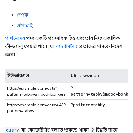
স্পেক
এপিআই
পাথনেমের
পরে একটি প্রশ্নবোধক চিহ্ন এবং তার নিচে একাধিক
কী-ভ্যালু পেয়ার থাকে, যা
প্যারামিটার
ও তাদের মানকে নির্দেশ
করে।
URL
.
search
ইউআরএল
?
https://example.com/cats?
pattern=tabby&mood=bonke
pattern=tabby&mood=bonkers
?pattern=tabby
https://example.com/cats:443?
pattern=tabby
query
বা 'কোয়েরি স্ট্রিং' বলতে শুরুতে থাকা
?
চিহ্নটি ছাড়া