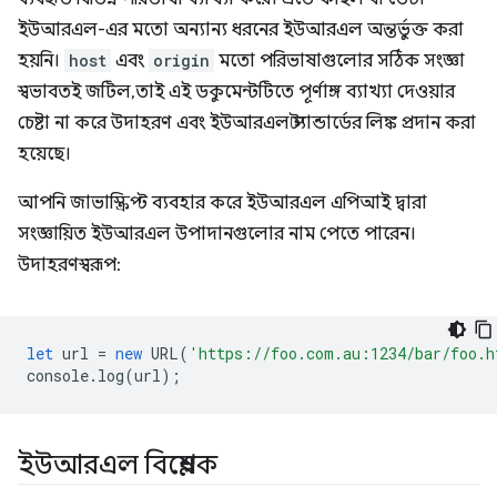
ইউআরএল-এর মতো অন্যান্য ধরনের ইউআরএল অন্তর্ভুক্ত করা
হয়নি।
host
এবং
origin
মতো পরিভাষাগুলোর সঠিক সংজ্ঞা
স্বভাবতই জটিল, তাই এই ডকুমেন্টটিতে পূর্ণাঙ্গ ব্যাখ্যা দেওয়ার
চেষ্টা না করে উদাহরণ এবং ইউআরএল স্ট্যান্ডার্ডের লিঙ্ক প্রদান করা
হয়েছে।
আপনি জাভাস্ক্রিপ্ট ব্যবহার করে ইউআরএল এপিআই দ্বারা
সংজ্ঞায়িত ইউআরএল উপাদানগুলোর নাম পেতে পারেন।
উদাহরণস্বরূপ:
let
url
=
new
URL
(
'https://foo.com.au:1234/bar/foo.h
console
.
log
(
url
);
ইউআরএল বিশ্লেষক