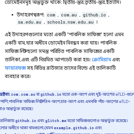
ডোমেইনসমূহ অন্তর্ভুক্ত থাকে: দ্বিতীয়-স্তর, তৃতীয়-স্তর, ইত্যাদি।
উদাহরণস্বরূপ:
com
,
com.au
,
github.io
,
sa.edu.au
,
schools.nsw.edu.au
।
এই উদাহরণগুলোর মতো একটি "পাবলিক সাফিক্স" হলো এমন
একটি নাম, যার অধীনে ডোমেইন নিবন্ধন করা যায়। পাবলিক
সাফিক্স লিস্ট হলো সমস্ত পরিচিত পাবলিক সাফিক্সের একটি
তালিকা, এবং এটি নিয়মিত আপডেট করা হয়।
ক্রোমিয়াম
এবং
ফায়ারফক্স
সহ বিভিন্ন ব্রাউজার তাদের বিল্ডে এই তালিকাটি
ব্যবহার করে।
দ্রষ্টব্য:
,
বা
মতো এক-অংশ এবং দুই-অংশের eTLD-গুল
com
com.au
github.io
াপাশি, পাবলিক সাফিক্স লিস্টে তিন-অংশ, চার-অংশ এবং এমনকি পাঁচ-অংশের eTLD-
ও অন্তর্ভুক্ত রয়েছে।
তালিকায়
এবং
মতো সাফিক্সগুলোও অন্তর্ভুক্ত রয়েছে।
github.io
glitch.me
লোর অধীনে থাকা নামগুলো, যেমন
এবং
example.github.io