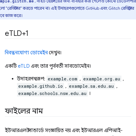
, সাইট হোস্টিংয়ের জন্য ব্যবহার করা গেলেও কোনো ডেভেলপার
mple.glitch.me
ো "রেজিস্টার" করতে পারেন না। এই উদাহরণগুলোতে GitHub এবং Glitch রেজিস্ট্রার
েবে কাজ করে।
e
TLD+1
নিবন্ধনযোগ্য ডোমেইন
দেখুন।
একটি
eTLD
এবং তার পূর্ববর্তী সাবডোমেইন।
উদাহরণস্বরূপ:
example.com
,
example.org.au
,
example.github.io
,
example.sa.edu.au
,
example.schools.nsw.edu.au
।
ফাইলের নাম
ইউআরএল স্ট্যান্ডার্ডে সংজ্ঞায়িত নয় এবং ইউআরএল এপিআই-