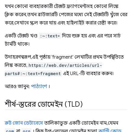
যখন কোনো ব্যবহারকারী টেক্সট ফ্র্যাগমেন্টসহ কোনো লিঙ্কে
ক্লিক করেন, তখন ব্রাউজারটি পেজের মধ্যে সেই টেক্সটটি খুঁজে বের
করে, সেখানে স্ক্রল করে যায় এবং হাইলাইট করার চেষ্টা করে।
একটি টেক্সট খণ্ড
:~:text=
দিয়ে শুরু হয় এবং এর পরে সার্চ
টার্মটি থাকে।
উদাহরণস্বরূপ, এই পৃষ্ঠায় 'fragment' লেখাটির প্রথম উপস্থিতিতে
লিঙ্ক করতে,
https://web.dev/articles/url-
parts#:~:text=fragment
এই URL-টি ব্যবহার করুন।
আরও জানুন:
পাঠ্যাংশ
।
শীর্ষ-স্তরের ডোমেইন (TLD)
রুট জোন ডেটাবেসে
তালিকাভুক্ত একটি ডোমেইন নাম, যেমন
com
বা
org
। কিছু টপ-লেভেল ডোমেইন হলো
কান্ট্রি কোড