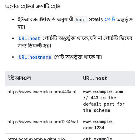
অপেক হোস্ট বা এম্পটি হোস্ট।
ইউআরএল স্ট্যান্ডার্ড অনুযায়ী
host
সংজ্ঞায়
পোর্ট
অন্তর্ভুক্ত
নয়।
URL.host
পোর্টটি অন্তর্ভুক্ত থাকে, যদি না পোর্টটি স্কিমের
জন্য ডিফল্ট হয়।
URL.hostname
পোর্ট অন্তর্ভুক্ত থাকে না।
URL
.
host
ইউআরএল
www
.
example
.
com
https://www.example.com:443/cat
/
/
443 is the
default port for
the scheme
www
.
example
.
https://www.example.com:1234/cat
com:1234
cat
.
example
.
https://cat.example.github.io