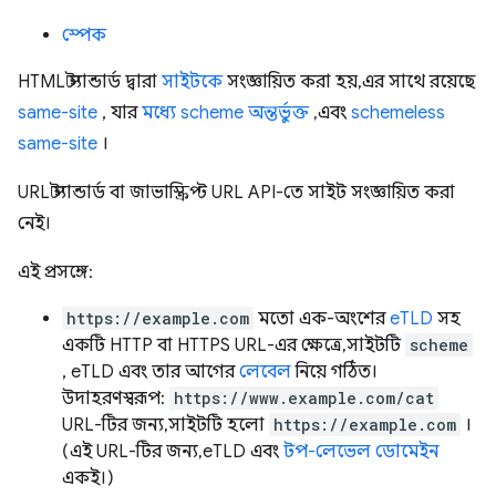
স্পেক
HTML স্ট্যান্ডার্ড দ্বারা
সাইটকে
সংজ্ঞায়িত করা হয়, এর সাথে রয়েছে
same-site
, যার
মধ্যে scheme অন্তর্ভুক্ত
, এবং
schemeless
same-site
।
URL স্ট্যান্ডার্ড বা জাভাস্ক্রিপ্ট URL API-তে সাইট সংজ্ঞায়িত করা
নেই।
এই প্রসঙ্গে:
https://example.com
মতো এক-অংশের
eTLD
সহ
একটি HTTP বা HTTPS URL-এর ক্ষেত্রে, সাইটটি
scheme
, eTLD এবং তার আগের
লেবেল
নিয়ে গঠিত।
উদাহরণস্বরূপ:
https://www.example.com/cat
URL-টির জন্য, সাইটটি হলো
https://example.com
।
(এই URL-টির জন্য, eTLD এবং
টপ-লেভেল ডোমেইন
একই।)