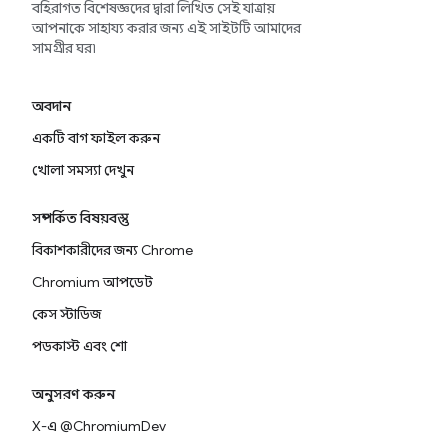
বহিরাগত বিশেষজ্ঞদের দ্বারা লিখিত সেই যাত্রায়
আপনাকে সাহায্য করার জন্য এই সাইটটি আমাদের
সামগ্রীর ঘর৷
অবদান
একটি বাগ ফাইল করুন
খোলা সমস্যা দেখুন
সম্পর্কিত বিষয়বস্তু
বিকাশকারীদের জন্য Chrome
Chromium আপডেট
কেস স্টাডিজ
পডকাস্ট এবং শো
অনুসরণ করুন
X-এ @ChromiumDev