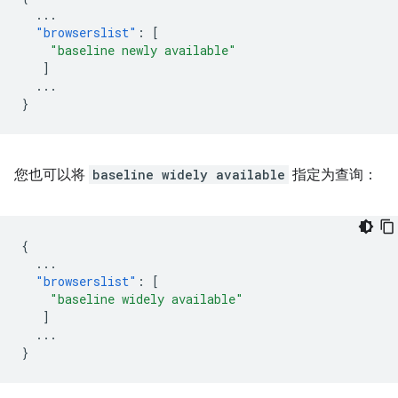
...
"browserslist"
:
[
"baseline newly available"
]
...
}
您也可以将
baseline widely available
指定为查询：
{
...
"browserslist"
:
[
"baseline widely available"
]
...
}