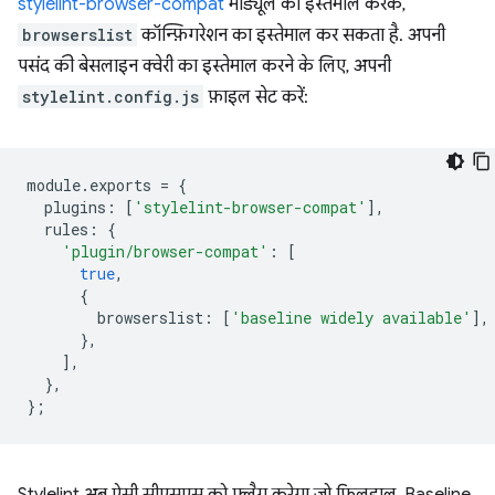
stylelint-browser-compat
मॉड्यूल का इस्तेमाल करके,
browserslist
कॉन्फ़िगरेशन का इस्तेमाल कर सकता है. अपनी
पसंद की बेसलाइन क्वेरी का इस्तेमाल करने के लिए, अपनी
stylelint.config.js
फ़ाइल सेट करें:
module
.
exports
=
{
plugins
:
[
'stylelint-browser-compat'
],
rules
:
{
'plugin/browser-compat'
:
[
true
,
{
browserslist
:
[
'baseline widely available'
],
},
],
},
};
Stylelint अब ऐसी सीएसएस को फ़्लैग करेगा जो फ़िलहाल, Baseline