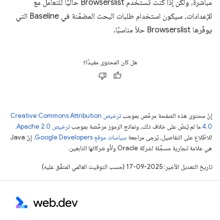
مباشرةً، ولكن إذا كنت تستخدم Browserslist حاليًا للتعامل مع
الإعدادات، سيكون استخدام طلبات البحث المضمّنة في Baseline التي
يوفّرها Browserslist حلاً مناسبًا.
هل كان المحتوى مفيدًا؟
إنّ محتوى هذه الصفحة مرخّص بموجب
ترخيص Creative Commons Attribution
4.0‏
ما لم يُنصّ على خلاف ذلك، ونماذج الرموز مرخّصة بموجب
ترخيص Apache 2.0‏
.
للاطّلاع على التفاصيل، يُرجى مراجعة
سياسات موقع Google Developers‏
. إنّ Java
هي علامة تجارية مسجَّلة لشركة Oracle و/أو شركائها التابعين.
تاريخ التعديل الأخير: 2025-09-17 (حسب التوقيت العالمي المتفَّق عليه)