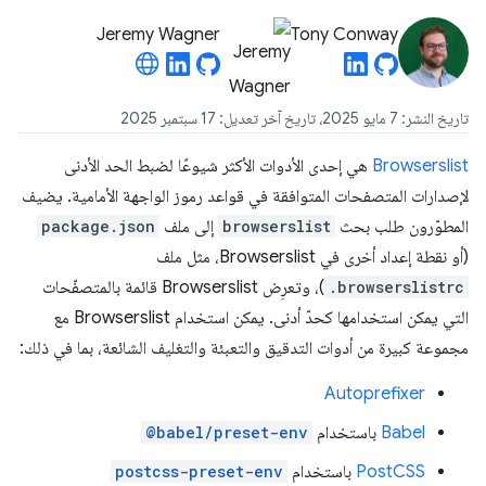
Jeremy Wagner
Tony Conway
تاريخ النشر: 7 مايو 2025، تاريخ آخر تعديل: 17 سبتمبر 2025
Browserslist
هي إحدى الأدوات الأكثر شيوعًا لضبط الحد الأدنى
لإصدارات المتصفحات المتوافقة في قواعد رموز الواجهة الأمامية. يضيف
المطوّرون طلب بحث
browserslist
إلى ملف
package.json
(أو نقطة إعداد أخرى في Browserslist، مثل ملف
.browserslistrc
)، وتعرِض Browserslist قائمة بالمتصفّحات
التي يمكن استخدامها كحدّ أدنى. يمكن استخدام Browserslist مع
مجموعة كبيرة من أدوات التدقيق والتعبئة والتغليف الشائعة، بما في ذلك:
Autoprefixer
‫Babel
باستخدام
@babel/preset-env
PostCSS
باستخدام
postcss-preset-env