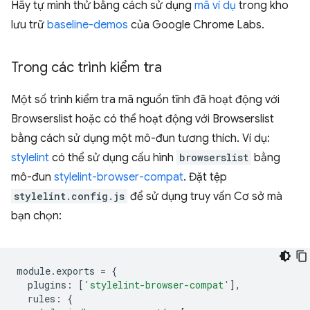
Hãy tự mình thử bằng cách sử dụng
mã ví dụ
trong kho
lưu trữ
baseline-demos
của Google Chrome Labs.
Trong các trình kiểm tra
Một số trình kiểm tra mã nguồn tĩnh đã hoạt động với
Browserslist hoặc có thể hoạt động với Browserslist
bằng cách sử dụng một mô-đun tương thích. Ví dụ:
stylelint
có thể sử dụng cấu hình
browserslist
bằng
mô-đun
stylelint-browser-compat
. Đặt tệp
stylelint.config.js
để sử dụng truy vấn Cơ sở mà
bạn chọn:
module
.
exports
=
{
plugins
:
[
'stylelint-browser-compat'
],
rules
:
{