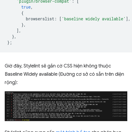
'plugin/browser-compat'
:
[
true
,
{
browserslist
:
[
'baseline widely available'
],
},
],
},
};
Giờ đây, Stylelint sẽ gắn cờ CSS hiện không thuộc
Baseline Widely available (Đường cơ sở có sẵn trên diện
rộng):