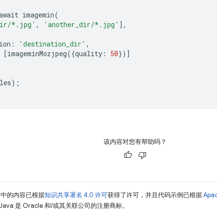
await imagemin
(
ir/*.jpg'
,
'another_dir/*.jpg'
],
ion
:
'destination_dir'
,
[
imageminMozjpeg
({
quality
:
50
})]
les
);
该内容对您有帮助吗？
面中的内容已根据
知识共享署名 4.0 许可
获得了许可，并且代码示例已根据
Apa
Java 是 Oracle 和/或其关联公司的注册商标。