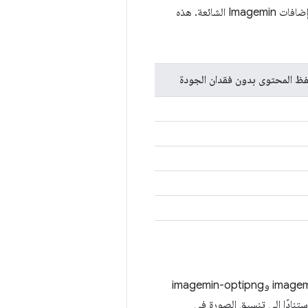
بكثير في حجم الملفات، ويمكنك تخصيص مستويات الضغط لتلبية احتياجاتك. يسرد الجدول أدناه إضافات Imagemin الشائعة. هذه
حفظ المحتوى بدون فقدان الجودة
تعمل أداة Imagemin CLI مع 5 مكونات إضافية مختلفة: imagemin-gifsicle و imagemin-jpegtran وimagemin-optipng
I المكوّن الإضافي المناسب استنادًا إلى تنسيق الصورة في