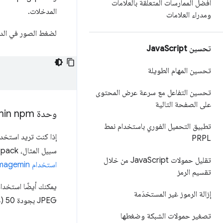
أفضل الممارسات المتعلّقة بالعلامات
المدخلات.
ومدراء العلامات
لضغط الصور في الدليل "images/" وحفظها في الدليل نفسه، نفِّذ الأمر التالي (سيتم استب
تحسين Java
Script
تحسين المهام الطويلة
تحسين التفاعل مع سرعة عرض المحتوى
على الصفحة التالية
وحدة Imagemin npm
تطبيق التحميل الفوري باستخدام نمط
PRPL
سبيل المثال، webpack هو أداة تجميع رائجة تتيح استخدام Imagemin بشكلٍ رائع. يمكنك الاطّلاع على مزيد من المعلومات حول
تقليل حمولات Java
Script من خلال
استخدام Imagemin مع webpack في هذا الدرس التطبيقي حول الترميز
تقسيم الرمز
إزالة الرموز غير المستخدَمة
JPEG بجودة ‏50 (حيث يكون "0" هو القيمة الأدنى و"100" هي القيمة الأعلى):
تصغير حمولات الشبكة وضغطها