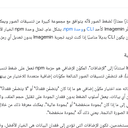
ّ Imagemin خيارًا ممتازًا لضغط الصور لأنّه يتوافق مع مجموعة كبيرة من تنسيقات الص
أحد
CLI
و
وحدة npm
. بشكل عام، تمث
Imagem بدون تعديل أي رمز.
ة
 عند اختيار مكوّن إضافي هو ما إذا كان "يتضمّن فقدانًا" أو "لا يتضمّن فقدانً
دان أي بيانات. يعمل أسلوب الضغط بدون فقدان الجودة على تقليل حجم الملف، و
في إلى ما إذا كان "بجودة منخفضة" أو "بجودة عالية"، يمكنك معرفة ذلك من خلال
الصورة الناتجة، يعني ذلك أنّه "بجودة منخفضة".
مستخدمين، تكون الإضافات التي تؤدي إلى فقدان البيانات هي الخيار الأفضل. و