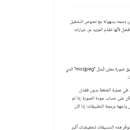
ور ويمكن دمجه بسهولة مع نصوص التشغيل
ل وحدة npm الخيار الأفضل لأنّها تقدّم المزيد من خيارات
تم إنشاء Imagemin استنادًا إلى "الإضافات". المكوّن الإضافي هو حزمة npm تعمل على ضغط تنسيق صورة معيّن (مثل "mozjpeg" الذي
ا". في عملية الضغط بدون فقدان
لكن على حساب جودة الصورة. إذا لم
 واجهة برمجة التطبيقات: إذا كان
توفّر هذه التنسيقات تخفيضات أكبر