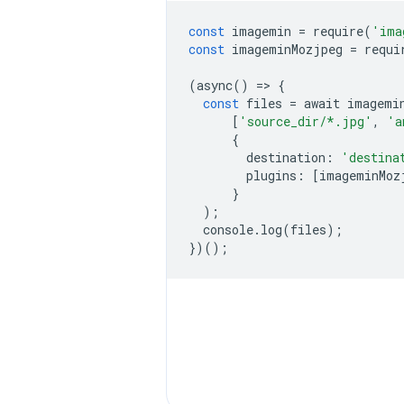
const
 imagemin 
=
 require
(
'ima
const
 imageminMozjpeg 
=
 requi
(
async
()
=>
{
const
 files 
=
 await imagemi
[
'source_dir/*.jpg'
,
'a
{
        destination
:
'destina
        plugins
:
[
imageminMoz
}
);
  console
.
log
(
files
);
})();