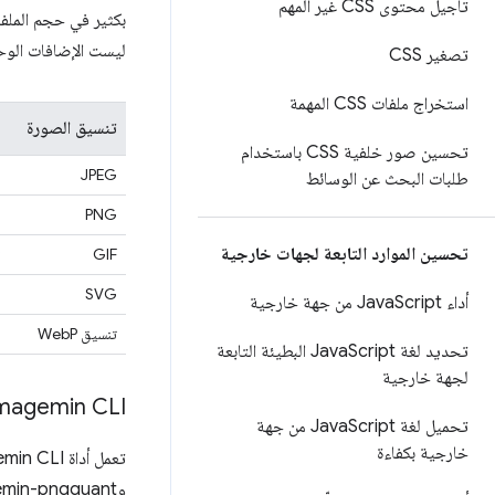
تأجيل محتوى CSS غير المهم
ليست الإضافات الوحي
تصغير CSS
استخراج ملفات CSS المهمة
تنسيق الصورة
تحسين صور خلفية CSS باستخدام
JPEG
طلبات البحث عن الوسائط
PNG
تحسين الموارد التابعة لجهات خارجية
GIF
SVG
أداء Java
Script من جهة خارجية
تنسيق WebP
تحديد لغة Java
Script البطيئة التابعة
لجهة خارجية
magemin CLI
تحميل لغة Java
Script من جهة
خارجية بكفاءة