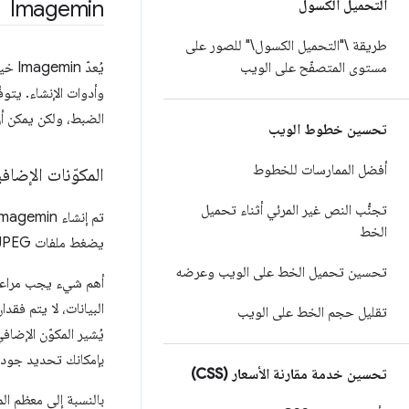
Imagemin
التحميل الكسول
طريقة \"التحميل الكسول\" للصور على
مستوى المتصفّح على الويب
يُعد
وأدوات الإنشاء. يتوفّر Imagemin ك
الضبط، ولكن يمكن أن يكون CLI بديلاً مناسبًا إذا كنت تريد تجربة in
تحسين خطوط الويب
أفضل الممارسات للخطوط
المكوّنات الإضافي
تجنُّب النص غير المرئي أثناء تحميل
الخط
يضغط ملفات JPEG). قد تتضمّن تنسيقات الصور الشائعة مكوّنات إضافية متعددة للاختيار من بينها.
تحسين تحميل الخط على الويب وعرضه
أهم شيء يجب مراعاته
البيانات، لا يتم فق
تقليل حجم الخط على الويب
يُشير المكوّن الإضا
بإمكانك تحديد جودة 
تحسين خدمة مقارنة الأسعار (CSS)
بالنسبة إلى معظم ال