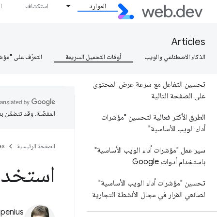
الموارد
استكشاف
ا
المستخدم (INP)
تحسين سرعة عرض أكبر جزء من
Articles
المحتوى على الصفحة
الذكاء الاصطناعي والويب
أوقات التحميل السريعة
التعرّف على "مؤش
تحسين متغيّرات التصميم التراكمية
تحسين التفاعل مع سرعة عرض المحتوى
على الصفحة التالية
المفضّلة، وقد تتضمّن ب
الطرق الأكثر فعالية لتحسين "مؤشرات
أداء الويب الأساسية"
الصفحة الرئيسية
es
سير عمل "مؤشرات أداء الويب الأساسية"
باستخدام أدوات Google
استخدام Imagemin لضغ
تحسين "مؤشرات أداء الويب الأساسية"
لصانعي القرار في مجال الأنشطة التجارية
mpenius