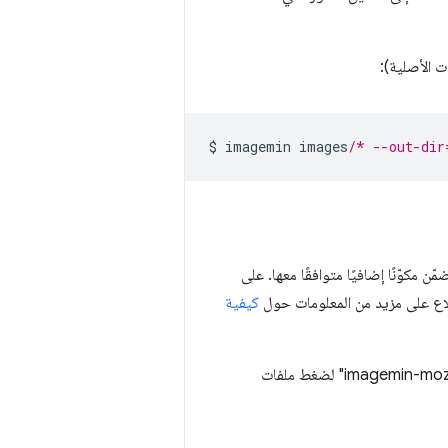
$ imagemin images
/* --out-dir
خترتها تتضمّن مكوّنًا إضافيًا متوافقًا معها. على
كيفية
يمكنك أيضًا استخدام Imagemin بمفرده كنص Node. يستخدم هذا الرمز المكوّن الإضافي "imagemin-mozjpeg" لضغط ملفات