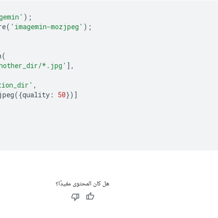
gemin'
);
re
(
'imagemin-mozjpeg'
);
n
(
nother_dir/*.jpg'
],
tion_dir'
,
jpeg
({
quality
:
50
})]
هل كان المحتوى مفيدًا؟