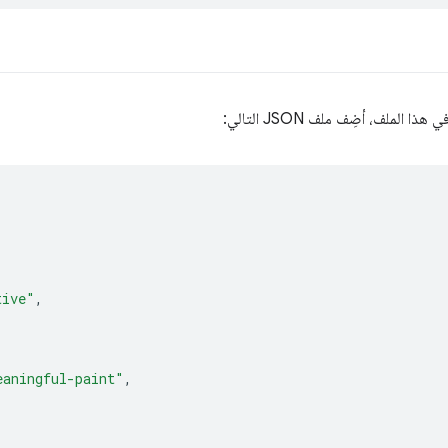
ي هذا الملف، أضِف ملف JSON التالي:
tive"
,
eaningful-paint"
,