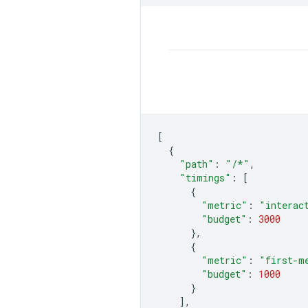
[
{
"path"
:
"/*"
,
"timings"
:
[
{
"metric"
:
"interac
"budget"
:
3000
},
{
"metric"
:
"first-m
"budget"
:
1000
}
],