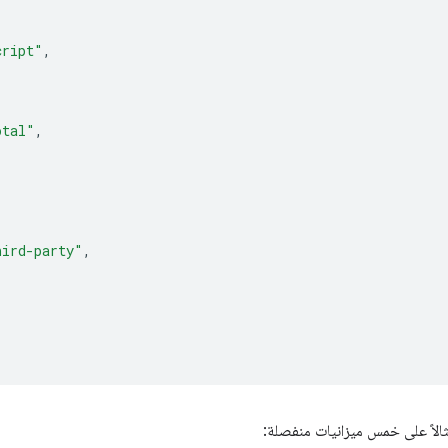
cript"
,
otal"
,
hird-party"
,
الاً على خمس ميزانيات منفصلة: