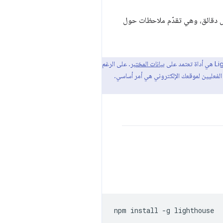
لميزة، المعروفة باسم LightWallet، في أقل من خمس دقائق، وهي تقدّم ملاحظات حول
بيانات المختبر
. على الرغم
الفعليين لموقعك الإلكتروني هي أمر أساسي.
npm install 
-
g lighthouse