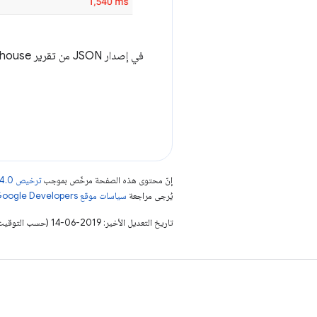
في إصدار JSON من تقرير Lighthouse، يمكن العثور على نتائج Lightwallet ضمن نتائج تدقيق
إنّ محتوى هذه الصفحة مرخّص بموجب
ترخيص Creative Commons Attribution 4.0‏
يُرجى مراجعة
سياسات موقع Google Developers‏
تاريخ التعديل الأخير: 2019-06-14 (حسب التوقيت العالمي المتفَّق عليه)