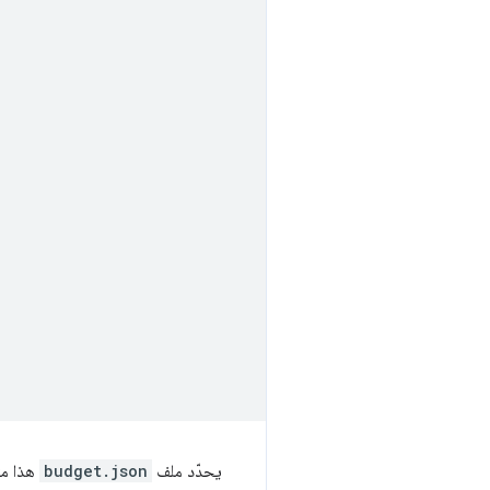
يحدّد ملف
budget.json
هذا مث