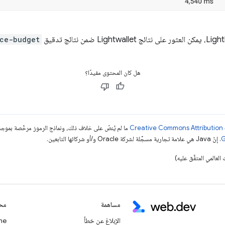
ce-budget
هل كان المحتوى مفيدًا؟
ما لم يُنصّ على خلاف ذلك، ونماذج الرموز مرخّصة بمو
. إنّ Java هي علامة تجارية مسجَّلة لشركة Oracle و/أو شركائها التابعين.
مساهمة
محت
الإبلاغ عن خطأ
Chrome