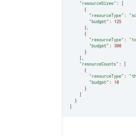
"resourceSizes"
:
[
{
"resourceType"
:
"s
"budget"
:
125
},
{
"resourceType"
:
"t
"budget"
:
300
}
],
"resourceCounts"
:
[
{
"resourceType"
:
"t
"budget"
:
10
}
]
}
]