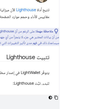
تتيح أداة
Lighthouse
مقاييس الأداء وحجم موارد الصفحة 
ملاحظة مهمة:
على الرغم من أنّ Lighthouse هي أداة ممتازة لتحديد فرص تحسين الأداء، لا يمكننا التأكيد بما يكفي على أنّ Lighthouse هي أداة تعتمد على
من أنّ بيانات المختبر هي جزء لا يتجزأ من أيّ جهد ل
سيساعدك ذلك في فهم مدى تأثير التغييرات التي ت
تثبيت Lighthouse
يتوفّر LightWallet في إصدار سطر الأوامر من Lighthouse 5 والإصدارات الأحدث.
للبدء، ثبِّت Lighthouse: