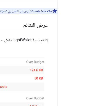
ملاحظة:
ملاحظة
: ليس من الضروري تسمية م
عرض النتائج
إذا تم ضبط LightWallet بشكلٍ صحيح، سيتضمّن تقرير Lighthouse قسم