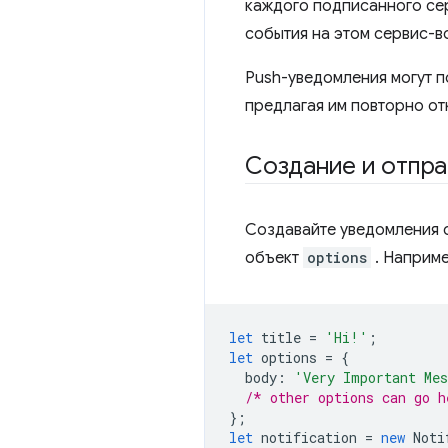
каждого подписанного се
события на этом сервис-в
Push-уведомления могут 
предлагая им повторно от
Создание и отпра
Создавайте уведомления
объект
options
. Наприме
let
title
=
'Hi!'
;
let
options
=
{
body
:
'Very Important Me
/* other options can go h
};
let
notification
=
new
Noti