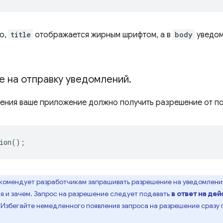
но,
title
отображается жирным шрифтом, а в
body
уведом
е на отправку уведомлений
.
ения ваше приложение должно получить разрешение от по
ion
();
омендует разработчикам запрашивать разрешение на уведомления 
я и зачем. Запрос на разрешение следует подавать
в ответ на дей
 Избегайте немедленного появления запроса на разрешение сразу 