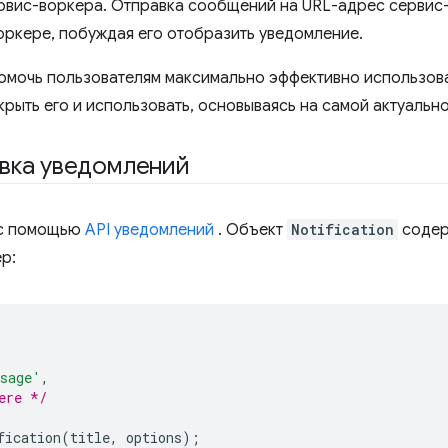
рвис-воркера. Отправка сообщений на URL-адрес сервис
оркере, побуждая его отобразить уведомление.
помочь пользователям максимально эффективно использов
крыть его и использовать, основываясь на самой актуальн
вка уведомлений
 с помощью
API уведомлений
. Объект
Notification
содер
р:
ssage'
,
ere */
fication
(
title
,
options
);