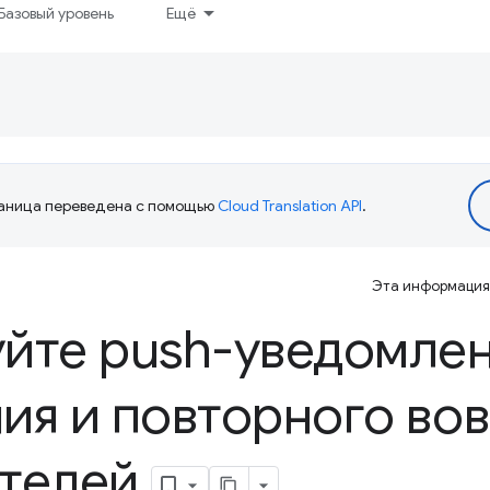
Базовый уровень
Ещё
аница переведена с помощью
Cloud Translation API
.
Эта информация 
йте push-уведомлен
ия и повторного во
телей
.