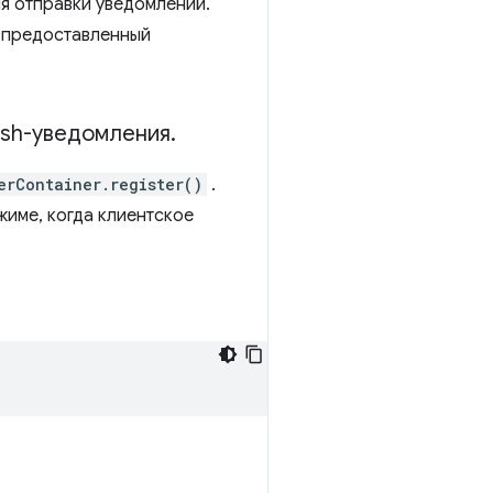
я отправки уведомлений.
, предоставленный
ush-уведомления
.
erContainer.register()
.
име, когда клиентское