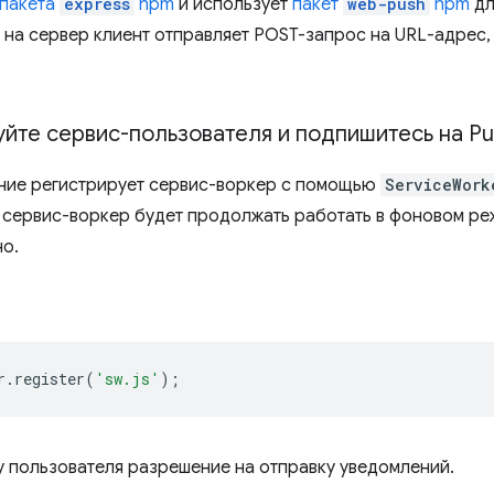
пакета
express
npm
и использует
пакет
web-push
npm
дл
 на сервер клиент отправляет POST-запрос на URL-адрес
руйте сервис-пользователя и подпишитесь на P
ние регистрирует сервис-воркер с помощью
ServiceWork
сервис-воркер будет продолжать работать в фоновом реж
о.
r
.
register
(
'sw.js'
);
у пользователя разрешение на отправку уведомлений.