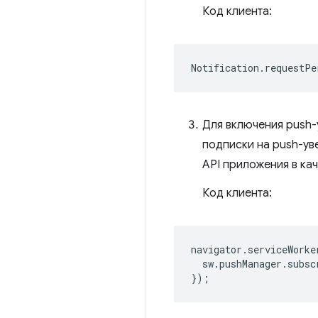
Код клиента:
Notification
.
requestPe
Для включения push
подписки на push-ув
API приложения в ка
Код клиента:
navigator
.
serviceWorke
sw
.
pushManager
.
subsc
});