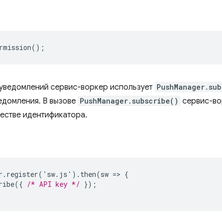
rmission
();
-уведомлений сервис-воркер использует
PushManager.sub
едомления. В вызове
PushManager.subscribe()
сервис-во
честве идентификатора.
r
.
register
('
sw
.
js
').
then
(
sw
=
>
{
ribe
({
/* API key */
});