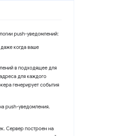
ологии push-уведомлений:
 даже когда ваше
млений в подходящее для
-адреса для каждого
кера генерирует события
на push-уведомления.
ек. Сервер построен на