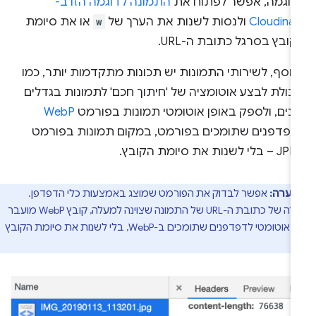
דוגמה, אפשר לפתוח את
התמונה לדוגמה הזו ב-
Cloudina
ולנסות לשנות את הערך של
w
או את סיומת
ובץ בסרגל כתובת ה-URL.
נוסף, לשירותי התמונות יש תכונות מתקדמות יותר, כמו
כולת לבצע אוטומציה של 'חיתוך חכם' לתמונות בגדלים
ונים, ולספק באופן אוטומטי תמונות בפורמט
WebP
דפדפנים שתומכים בפורמט, במקום תמונות בפורמט
בלי לשנות את סיומת הקובץ.
הערה:
אפשר לבדוק את הפורמט שמוצג באמצעות כלי הדפדפן.
במקרה של כתובת ה-URL של התמונה שצוינה למעלה, קובץ WebP מועבר
וטומטי לדפדפנים שתומכים ב-WebP, בלי לשנות את סיומת הקובץ
.
.