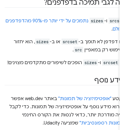
ה לגבי תמיכה בדפדפנים?
srcse
ו-
sizes
נתמכים על ידי יותר מ-90% מהדפדפנים
עולם
.
ם דפדפן לא תומך ב-
srcset
או ב-
sizes
, הוא יחזור
שימוש רק במאפיין
src
.
ך
srcset
ו-
sizes
הופכים לשיפורים מתקדמים מצוינים!
ידע נוסף
קטע
"אופטימיזציה של תמונות"
באתר web.dev אפשר
קרוא מידע נוסף על אופטימיזציה של תמונות. כדי לקבל
ויה מודרכת יותר, כדאי לנסות את הקורס החינמי
מונות רספונסיביות"
שמציעה Udacity.