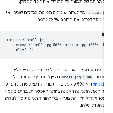
ת הרוחב של תמונה בלי להוריד אותה כדי לבדוק.
אן
srcset
יכול לעזור. שומרים תמונות בגדלים שונים, ואז
ציינים לדפדפן את הרוחב של כל גרסה:
<img src="small.jpg"

     srcset="small.jpg 500w, medium.jpg 1000w, lar
ערכים
w
מראים את הרוחב של כל תמונה בפיקסלים.
דוגמה,
small.jpg 500w
מציין לדפדפן שהרוחב של
small.j
הוא 500 פיקסלים. התכונה הזו מאפשרת לדפדפן
בחור את התמונה הקטנה ביותר האפשרית, בהתאם לסוג
סך ולגודל חלון התצוגה – בלי להוריד תמונות כדי לבדוק
ת הגודל שלהן.