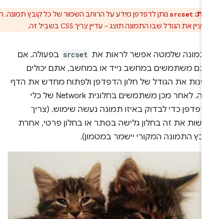
ות:
נותן לדפדפן מידע על הרוחב השמור של כל קובץ תמונה. התג
srcset
ציין את הגודל שבו התמונה תוצג – עדיין צריך CSS בשביל זה.
תמונה שלמטה אפשר לראות את
srcset
בפעולה. אם
תם משתמשים במחשב נייד או במחשב, אתם יכולים
שנות את הגודל של חלון הדפדפן ולפתוח מחדש את הדף
הזה. לאחר מכן משתמשים בחלונית Network של כלי
דפדפן כדי לבדוק באיזו תמונה נעשה שימוש. (צריך
עשות את זה בחלון גלישה בסתר או בחלון פרטי, אחרת
ובץ התמונה המקורי יישמר במטמון).