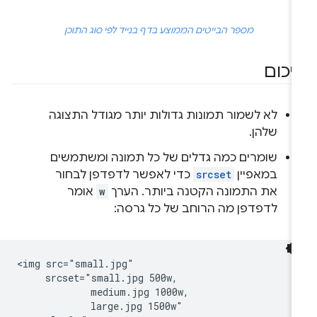
מספר הבייטים הממוצע בדף בנייד לפי סוג התוכן
יכום
לא לשמור תמונות גדולות יותר מגודל התצוגה
שלהן.
שומרים כמה גדלים של כל תמונה ומשתמשים
במאפיין
srcset
כדי לאפשר לדפדפן לבחור
את התמונה הקטנה ביותר. הערך
w
אומר
לדפדפן מה הרוחב של כל גרסה:
<img src="small.jpg"

     srcset="small.jpg 500w,

             medium.jpg 1000w,

             large.jpg 1500w"
