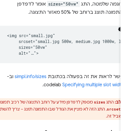
דוגמה שלמטה, התג
sizes="50vw"
אומר לדפדפן
תמונה תוצג ברוחב של 50% מאזור התצוגה.
<img src="small.jpg"

     srcset="small.jpg 500w, medium.jpg 1000w, lar
     sizes="50vw"

פשר לראות את זה בפעולה בכתובת
simpl.info/sizes
וב-
.
codelab
Specifying multiple slot widt
 לב:
התג
מספק לדפדפן מידע על רוחב התצוגה של רכיב תמונה.
sizes
-
, התג הזה לא מציין את הגודל שבו התמונה תוצג – צריך להשתמש
srcset