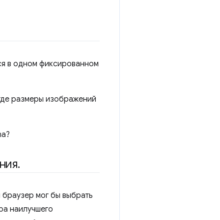
тся в одном фиксированном
 где размеры изображений
na?
ния
.
 браузер мог бы выбрать
ра наилучшего