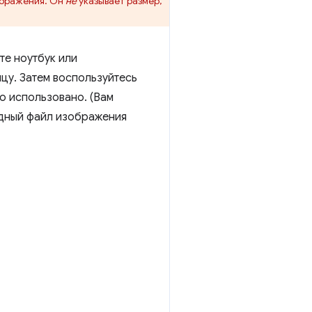
ображения. Он
не
указывает размер,
те ноутбук или
цу. Затем воспользуйтесь
о использовано. (Вам
одный файл изображения