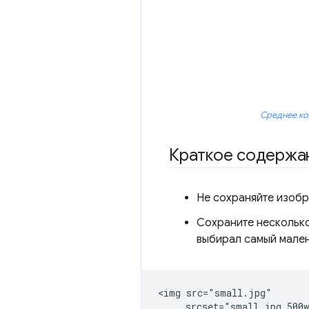
Среднее кол
Краткое содержа
Не сохраняйте изобр
Сохраните несколько
выбирал самый мален
<img src="small.jpg"

     srcset="small.jpg 500w