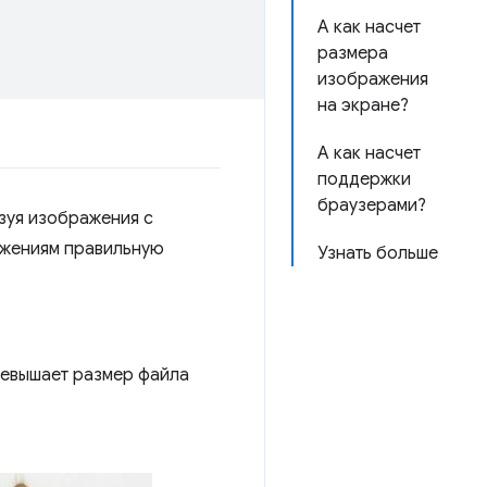
А как насчет
размера
изображения
на экране?
А как насчет
поддержки
браузерами?
ьзуя изображения с
ажениям правильную
Узнать больше
превышает размер файла