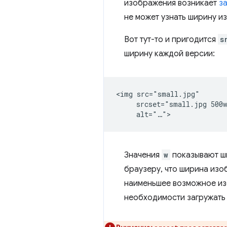
изображения возникает
з
не может узнать ширину из
Вот тут-то и пригодится
s
ширину каждой версии:
<img src="small.jpg"

     srcset="small.jpg 500w
Значения
w
показывают ши
браузеру, что ширина из
наименьшее возможное из
необходимости загружать