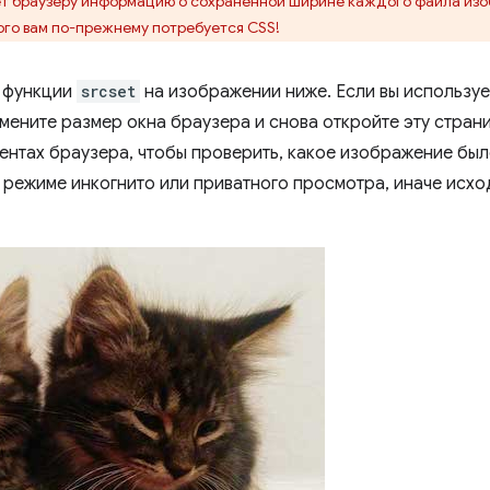
т браузеру информацию о сохраненной ширине каждого файла из
ого вам по-прежнему потребуется CSS!
у функции
srcset
на изображении ниже. Если вы используе
мените размер окна браузера и снова откройте эту страни
ентах браузера, чтобы проверить, какое изображение был
в режиме инкогнито или приватного просмотра, иначе исх