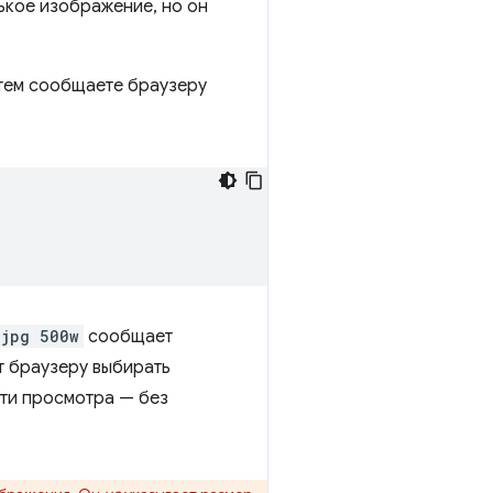
ькое изображение, но он
атем сообщаете браузеру
.jpg 500w
сообщает
т браузеру выбирать
сти просмотра — без