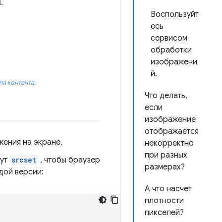
Воспользуйт
есь
сервисом
обработки
изображени
й.
па контента.
Что делать,
если
изображение
отображается
жения на экране.
некорректно
при разных
бут
srcset
, чтобы браузер
размерах?
дой версии:
А что насчет
плотности
пикселей?