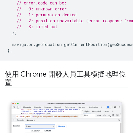
// error.code can be:
//   0: unknown error
//   1: permission denied
//   2: position unavailable (error response fro
//   3: timed out
};
navigator
.
geolocation
.
getCurrentPosition
(
geoSucces
};
使用 Chrome 開發人員工具模擬地理位
置