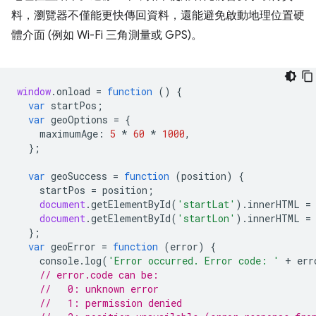
料，瀏覽器不僅能更快傳回資料，還能避免啟動地理位置硬
體介面 (例如 Wi-Fi 三角測量或 GPS)。
window
.
onload
=
function
()
{
var
startPos
;
var
geoOptions
=
{
maximumAge
:
5
*
60
*
1000
,
};
var
geoSuccess
=
function
(
position
)
{
startPos
=
position
;
document
.
getElementById
(
'startLat'
).
innerHTML
=
document
.
getElementById
(
'startLon'
).
innerHTML
=
};
var
geoError
=
function
(
error
)
{
console
.
log
(
'Error occurred. Error code: '
+
err
// error.code can be:
//   0: unknown error
//   1: permission denied