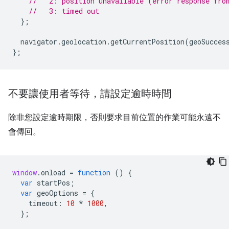
//   2: position unavailable (error response fro
//   3: timed out
};
navigator
.
geolocation
.
getCurrentPosition
(
geoSucces
};
不要讓使用者等待，請設定逾時時間
除非您設定逾時期限，否則要求目前位置的作業可能永遠不
會傳回。
window
.
onload
=
function
()
{
var
startPos
;
var
geoOptions
=
{
timeout
:
10
*
1000
,
};