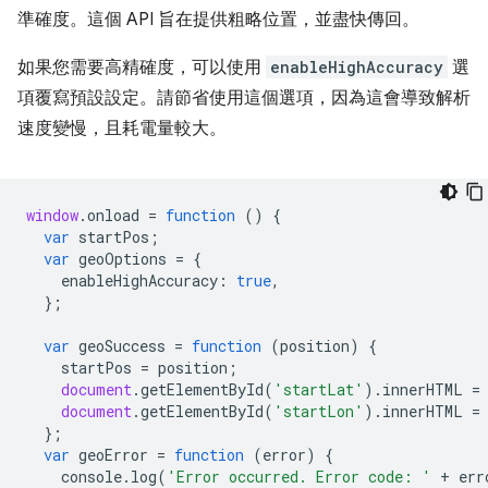
準確度。這個 API 旨在提供粗略位置，並盡快傳回。
如果您需要高精確度，可以使用
enableHighAccuracy
選
項覆寫預設設定。請節省使用這個選項，因為這會導致解析
速度變慢，且耗電量較大。
window
.
onload
=
function
()
{
var
startPos
;
var
geoOptions
=
{
enableHighAccuracy
:
true
,
};
var
geoSuccess
=
function
(
position
)
{
startPos
=
position
;
document
.
getElementById
(
'startLat'
).
innerHTML
=
document
.
getElementById
(
'startLon'
).
innerHTML
=
};
var
geoError
=
function
(
error
)
{
console
.
log
(
'Error occurred. Error code: '
+
err