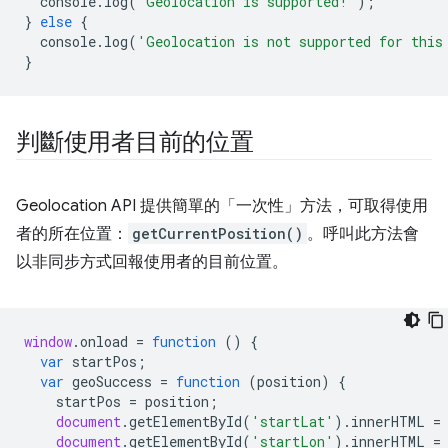
console
.
log
(
'Geolocation is supported!'
);
}
else
{
console
.
log
(
'Geolocation is not supported for this
}
判斷使用者目前的位置
Geolocation API 提供簡單的「一次性」方法，可取得使用
者的所在位置：
getCurrentPosition()
。呼叫此方法會
以非同步方式回報使用者的目前位置。
window
.
onload
=
function
()
{
var
startPos
;
var
geoSuccess
=
function
(
position
)
{
startPos
=
position
;
document
.
getElementById
(
'startLat'
).
innerHTML
=
document
.
getElementById
(
'startLon'
).
innerHTML
=