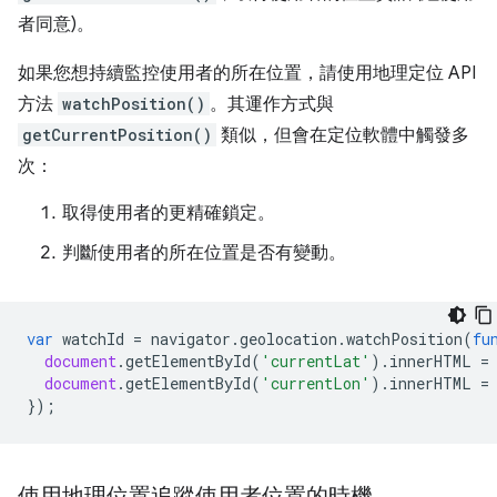
者同意)。
如果您想持續監控使用者的所在位置，請使用地理定位 API
方法
watchPosition()
。其運作方式與
getCurrentPosition()
類似，但會在定位軟體中觸發多
次：
取得使用者的更精確鎖定。
判斷使用者的所在位置是否有變動。
var
watchId
=
navigator
.
geolocation
.
watchPosition
(
fu
document
.
getElementById
(
'currentLat'
).
innerHTML
=
document
.
getElementById
(
'currentLon'
).
innerHTML
=
});
使用地理位置追蹤使用者位置的時機