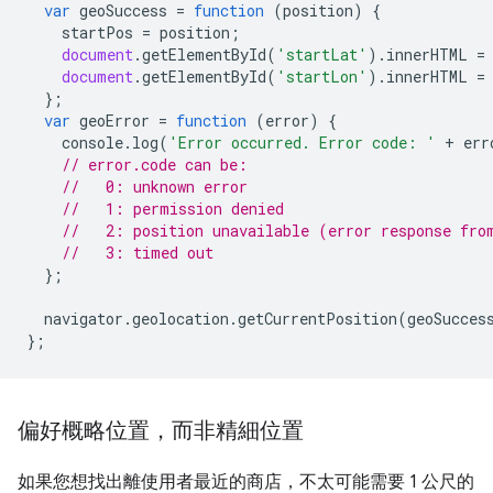
var
geoSuccess
=
function
(
position
)
{
startPos
=
position
;
document
.
getElementById
(
'startLat'
).
innerHTML
=
document
.
getElementById
(
'startLon'
).
innerHTML
=
};
var
geoError
=
function
(
error
)
{
console
.
log
(
'Error occurred. Error code: '
+
err
// error.code can be:
//   0: unknown error
//   1: permission denied
//   2: position unavailable (error response fro
//   3: timed out
};
navigator
.
geolocation
.
getCurrentPosition
(
geoSucces
};
偏好概略位置，而非精細位置
如果您想找出離使用者最近的商店，不太可能需要 1 公尺的