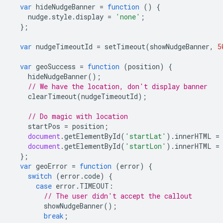
var
hideNudgeBanner
=
function
()
{
nudge
.
style
.
display
=
'none'
;
};
var
nudgeTimeoutId
=
setTimeout
(
showNudgeBanner
,
5
var
geoSuccess
=
function
(
position
)
{
hideNudgeBanner
();
// We have the location, don't display banner
clearTimeout
(
nudgeTimeoutId
);
// Do magic with location
startPos
=
position
;
document
.
getElementById
(
'startLat'
).
innerHTML
=
document
.
getElementById
(
'startLon'
).
innerHTML
=
};
var
geoError
=
function
(
error
)
{
switch
(
error
.
code
)
{
case
error
.
TIMEOUT
:
// The user didn't accept the callout
showNudgeBanner
();
break
;