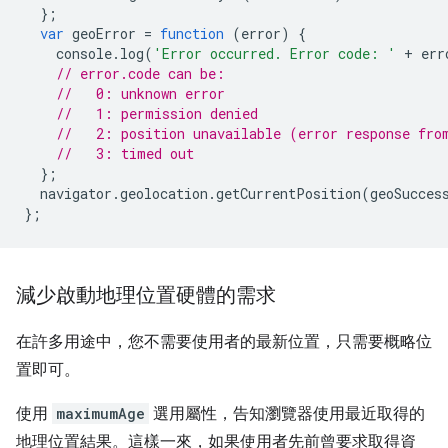
};
var
geoError
=
function
(
error
)
{
console
.
log
(
'Error occurred. Error code: '
+
err
// error.code can be:
//   0: unknown error
//   1: permission denied
//   2: position unavailable (error response fro
//   3: timed out
};
navigator
.
geolocation
.
getCurrentPosition
(
geoSucces
};
減少啟動地理位置硬體的需求
在許多用途中，您不需要使用者的最新位置，只需要概略位
置即可。
使用
maximumAge
選用屬性，告知瀏覽器使用最近取得的
地理位置結果。這樣一來，如果使用者先前曾要求取得資