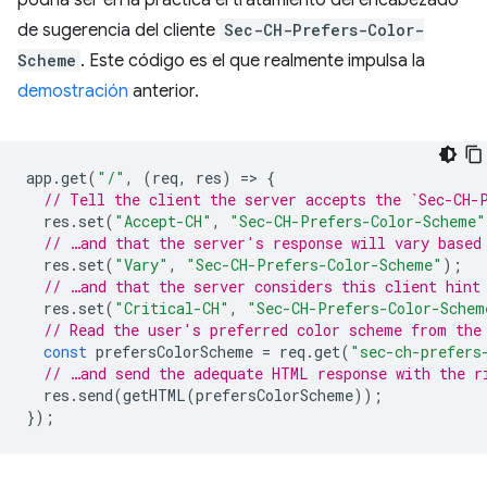
de sugerencia del cliente
Sec-CH-Prefers-Color-
Scheme
. Este código es el que realmente impulsa la
demostración
anterior.
app
.
get
(
"/"
,
(
req
,
res
)
=
>
{
// Tell the client the server accepts the `Sec-CH-
res
.
set
(
"Accept-CH"
,
"Sec-CH-Prefers-Color-Scheme"
// …and that the server's response will vary based
res
.
set
(
"Vary"
,
"Sec-CH-Prefers-Color-Scheme"
);
// …and that the server considers this client hint
res
.
set
(
"Critical-CH"
,
"Sec-CH-Prefers-Color-Schem
// Read the user's preferred color scheme from the
const
prefersColorScheme
=
req
.
get
(
"sec-ch-prefers
// …and send the adequate HTML response with the r
res
.
send
(
getHTML
(
prefersColorScheme
));
});