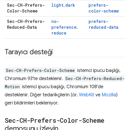
Sec-CH-Prefers-
light
dark
prefers-
,
Color-Scheme
color-scheme
Sec-CH-Prefers-
no-
prefers-
Reduced-Data
preference
reduced-data
,
reduce
Tarayıcı desteği
Sec-CH-Prefers-Color-Scheme
istemci ipucu başlığı,
Chromium 93'te desteklenir.
Sec-CH-Prefers-Reduced-
Motion
istemci ipucu başlığı, Chromium 108'de
desteklenir. Diğer tedarikçilerin (ör.
WebKit
ve
Mozilla
)
geri bildirimleri bekleniyor.
Sec-CH-Prefers-Color-Scheme
demosunu izleyin
.