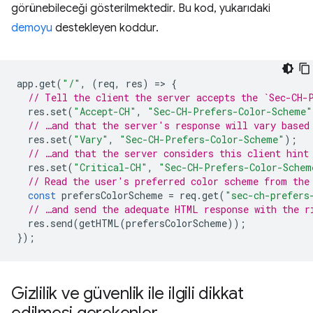
görünebileceği gösterilmektedir. Bu kod, yukarıdaki
demoyu
destekleyen koddur.
app
.
get
(
"/"
,
(
req
,
res
)
=
>
{
// Tell the client the server accepts the `Sec-CH-
res
.
set
(
"Accept-CH"
,
"Sec-CH-Prefers-Color-Scheme"
// …and that the server's response will vary based
res
.
set
(
"Vary"
,
"Sec-CH-Prefers-Color-Scheme"
);
// …and that the server considers this client hint
res
.
set
(
"Critical-CH"
,
"Sec-CH-Prefers-Color-Schem
// Read the user's preferred color scheme from the
const
prefersColorScheme
=
req
.
get
(
"sec-ch-prefers
// …and send the adequate HTML response with the r
res
.
send
(
getHTML
(
prefersColorScheme
));
});
Gizlilik ve güvenlik ile ilgili dikkat
edilmesi gerekenler