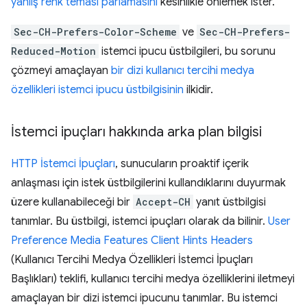
yanlış renk teması parlamasını
kesinlikle önlemek ister.
Sec-CH-Prefers-Color-Scheme
ve
Sec-CH-Prefers-
Reduced-Motion
istemci ipucu üstbilgileri, bu sorunu
çözmeyi amaçlayan
bir dizi kullanıcı tercihi medya
özellikleri istemci ipucu üstbilgisinin
ilkidir.
İstemci ipuçları hakkında arka plan bilgisi
HTTP İstemci İpuçları
, sunucuların proaktif içerik
anlaşması için istek üstbilgilerini kullandıklarını duyurmak
üzere kullanabileceği bir
Accept-CH
yanıt üstbilgisi
tanımlar. Bu üstbilgi, istemci ipuçları olarak da bilinir.
User
Preference Media Features Client Hints Headers
(Kullanıcı Tercihi Medya Özellikleri İstemci İpuçları
Başlıkları) teklifi, kullanıcı tercihi medya özelliklerini iletmeyi
amaçlayan bir dizi istemci ipucunu tanımlar. Bu istemci