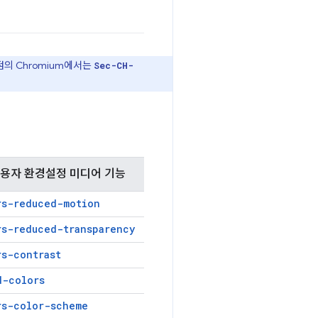
의 Chromium에서는
Sec-CH-
사용자 환경설정 미디어 기능
rs-reduced-motion
rs-reduced-transparency
rs-contrast
d-colors
rs-color-scheme