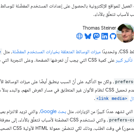
عميل للمواقع الإلكترونية بالحصول على إعدادات المستخدم المفضّلة للوسائط
Thomas Steiner
يدًا
ميزات الوسائط المتعلقة بخيارات المستخدم المفضّلة
، مثل
e
تأثير كبير
على كمية CSS التي يجب أن تعرضها الصفحة، وعلى التجربة 
prefers
، ولكن مع التأكيد على أنّ السبب ينطبق أيضًا على ميزات الوسائط ال
ال
<link media>
.
التي تشهد عددًا كبيرًا من الزيارات، مثل
بحث Google
، والتي تريد الالتزام بم
prefers-c
، والتي تستخدم CSS المضمّنة لأسباب تتعلّق بالأداء، إ
 الطلب، وذلك لكي تتضمّن حمولة HTML الأولية CSS الصحيحة المضمّنة.