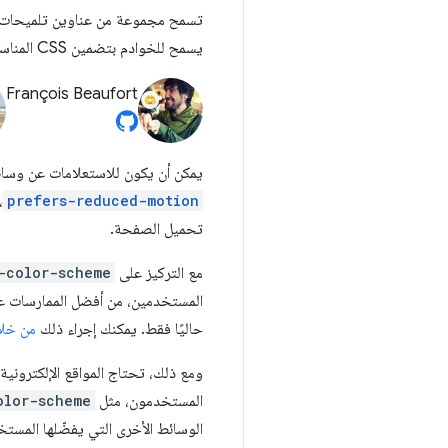
تسمح مجموعة من عناوين تلميحات ال
يسمح للخوادم بتضمين CSS المناسب لأسباب تتعلّق بالأداء.
François Beaufort
يمكن أن يكون للاستعلامات عن وسائط CSS، وتحد
،
prefers-reduced-motion
تحميل الصفحة.
مع التركيز على
-color-scheme
حاليًا فقط. يمكنك إجراء ذلك
من خل
ومع ذلك، تحتاج المواقع الإلكترونية 
المستخدمون، مثل
olor-scheme
الوسائط الأخرى التي يفضّلها المستخدمون) في وقت