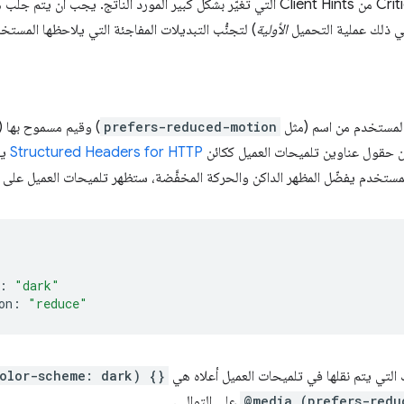
. تعدّ Critical Client Hints من Client Hints التي تغيّر بشكل كبير المورد الناتج.
ي ذلك عملية التحميل
الأولية
) لتجنُّب التبديلات المفاجئة التي يلاحظها المستخ
 المستخدم من اسم (مثل
prefers-reduced-motion
) وقيم مسموح بها 
ن حقول عناوين تلميحات العميل ككائن
Structured Headers for HTTP
يح
المستخدم يفضّل المظهر الداكن والحركة المخفَّضة، ستظهر تلميحات العميل على الن
:
"dark"
on:
"reduce"
olor-scheme: dark) {}
@media (prefers-redu
على التوالي.