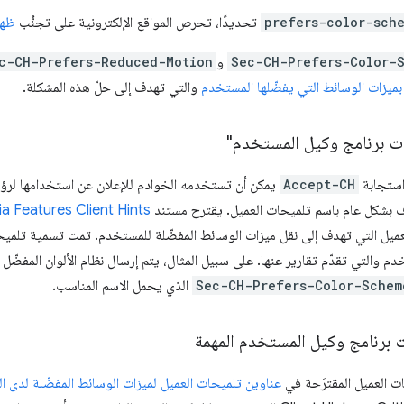
prefers-color-sch
تحديدًا، تحرص المواقع الإلكترونية على تجنُّب
ظهو
Sec-CH-Prefers-Color-
و
c-CH-Prefers-Reduced-Motion
ميزات الوسائط التي يفضّلها المستخدم
والتي تهدف إلى حلّ هذه المشكلة.
ت برنامج وكيل المستخدم"
ستجابة
Accept-CH
يمكن أن تستخدمه الخوادم للإعلان عن استخدامها لرؤ
رف بشكل عام باسم تلميحات العميل. يقترح مستند
a Features Client Hints
يل التي تهدف إلى نقل ميزات الوسائط المفضّلة للمستخدم. تمت تسمية تلميح
دم والتي تقدّم تقارير عنها. على سبيل المثال، يتم إرسال نظام الألوان المفضّل حا
Sec-CH-Prefers-Color-Schem
الذي يحمل الاسم المناسب.
 برنامج وكيل المستخدم المهمة
ت العميل المقترَحة في
عناوين تلميحات العميل لميزات الوسائط المفضّلة لدى 