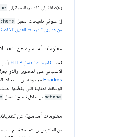
بالإضافة إلى ذلك، وبالنسبة إلى
eme
إنّ عنوانَي تلميحات العميل
Scheme
من عناوين تلميحات العميل الخاصة ب
معلومات أساسية عن "تعديلا
تحدّد
تلميحات العميل HTTP
رأس ا
الاستباقي على المحتوى، والذي يُع
Headers
مجموعة من تلميحات العم
الوسائط المقابلة التي يفضّلها المستخ
scheme
من خلال تلميح العميل
e
معلومات أساسية عن تعديلات
من المفترض أن يتم استخدام تلميحا