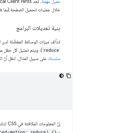
عميل مهمة
خلال عمليات تحميل الصفحة (بما ف
بنية تعديلات البرامج
تتألف ميزات الوسائط المفضّلة لدى
reduce
). ويتم تمثيل كل حقل م
سلسلة
. على سبيل المثال، لنقل أنّ 
إنّ المعلومات المكافئة في CSS لتلك التي يتم نقلها في تلميحات العميل أعلاه هي
و
ced-motion: reduce) {}