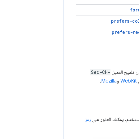
for
prefers-co
prefers-re
Sec-CH-
WebKit
و
Mozilla
.
رمز