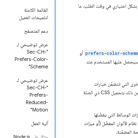
 بشكل اختياري في وقت الطلب، ما
القائمة الكاملة
لتلميحات العميل
دعم المتصفح
عرض توضيحي لـ
"Sec-CH-
prefers-color-schem
أو
Prefers-Color-
التي سيحصل عليها المستخدم عند
Scheme"
عرض توضيحي لـ
أخرى التي تتضمّن خيارات
"Sec-CH-
المستخدمين، من أفضل الممارسات عدم تحميل CSS لنظام الألوان غير المتطابق في مسار العرض المهم، والبدء بدلاً من ذلك بتحميل CSS ذي الصلة
Prefers-
Reduced-
Motion"
يزات الوسائط التي يفضّلها
لى معرفة نظام الألوان المفضّل (أو ميزات
آلية العمل
مثال على Node.js