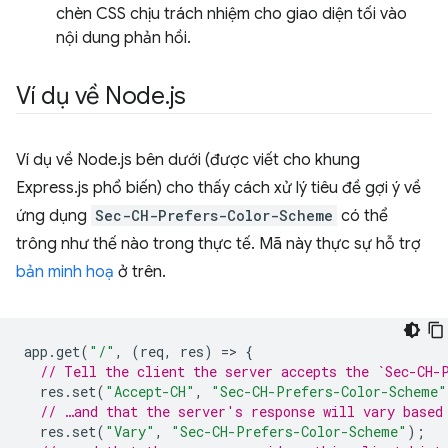
chèn CSS chịu trách nhiệm cho giao diện tối vào
nội dung phản hồi.
Ví dụ về Node
.
js
Ví dụ về Node.js bên dưới (được viết cho khung
Express.js phổ biến) cho thấy cách xử lý tiêu đề gợi ý về
ứng dụng
Sec-CH-Prefers-Color-Scheme
có thể
trông như thế nào trong thực tế. Mã này thực sự hỗ trợ
bản minh hoạ
ở trên.
app
.
get
(
"/"
,
(
req
,
res
)
=
>
{
// Tell the client the server accepts the `Sec-CH-
res
.
set
(
"Accept-CH"
,
"Sec-CH-Prefers-Color-Scheme"
// …and that the server's response will vary based
res
.
set
(
"Vary"
,
"Sec-CH-Prefers-Color-Scheme"
);