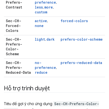
Prefers-
preference
,
Contrast
less
more
,
,
custom
Sec-CH-
active
forced-colors
,
Forced-
none
Colors
Sec-CH-
light
dark
prefers-color-scheme
,
Prefers-
Color-
Scheme
Sec-CH-
no-
prefers-reduced-data
Prefers-
preference
,
Reduced-Data
reduce
Hỗ trợ trình duyệt
Tiêu đề gợi ý cho ứng dụng
Sec-CH-Prefers-Color-