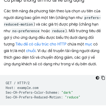
Cú pháp thông tin mô tả về ứng dụng
Các tính năng đa phương tiện theo lựa chọn ưu tiên của
người dùng bao gồm một tên (chẳng hạn như
prefers-
reduced-motion
) và các giá trị được phép (chẳng hạn
như
no-preference
hoặc
reduce
). Mỗi trường tiêu đề
gợi ý cho ứng dụng đều được biểu thị dưới dạng đối
tượng
Tiêu đề có cấu trúc cho HTTP
chứa một
mục
có
giá trị là một
chuỗi
. Ví dụ: để truyền tải rằng người dùng
thích giao diện tối và chuyển động giảm, các gợi ý về
ứng dụng khách sẽ có dạng như trong ví dụ bên dưới.
GET
/
HTTP/2

Host:
example.com

Sec-CH-Prefers-Color-Scheme:
"dark"
Sec-CH-Prefers-Reduced-Motion:
"reduce"