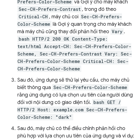
Prefers-Color-Scheme
và Gợi ý cho máy khách
Sec-CH-Prefers-Contrast
, trong đó theo
Critical-CH
, máy chủ coi
Sec-CH-Prefers-
Color-Scheme
là Gợi ý quan trọng cho máy khách
mà máy chủ cũng thay đổi phản hồi theo
Vary
.
bash HTTP/2 200 OK Content-Type:
text/html Accept-CH: Sec-CH-Prefers-Color-
Scheme, Sec-CH-Prefers-Contrast Vary: Sec-
CH-Prefers-Color-Scheme Critical-CH: Sec-
CH-Prefers-Color-Scheme
Sau đó, ứng dụng sẽ thử lại yêu cầu, cho máy chủ
biết thông qua
Sec-CH-Prefers-Color-Scheme
rằng ứng dụng có lựa chọn ưu tiên của người dùng
đối với nội dung có giao diện tối.
bash GET /
HTTP/2 Host: example.com Sec-CH-Prefers-
Color-Scheme: "dark"
Sau đó, máy chủ có thể điều chỉnh phản hồi cho
phù hợp với lựa chọn ưu tiên của ứng dụng và ví dụ: