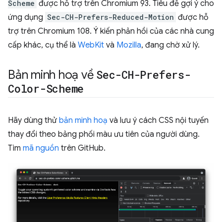
Scheme
được hỗ trợ trên Chromium 93. Tiêu đề gợi ý cho
ứng dụng
Sec-CH-Prefers-Reduced-Motion
được hỗ
trợ trên Chromium 108. Ý kiến phản hồi của các nhà cung
cấp khác, cụ thể là
WebKit
và
Mozilla
, đang chờ xử lý.
Bản minh hoạ về
Sec-CH-Prefers-
Color-Scheme
Hãy dùng thử
bản minh hoạ
và lưu ý cách CSS nội tuyến
thay đổi theo bảng phối màu ưu tiên của người dùng.
Tìm
mã nguồn
trên GitHub.