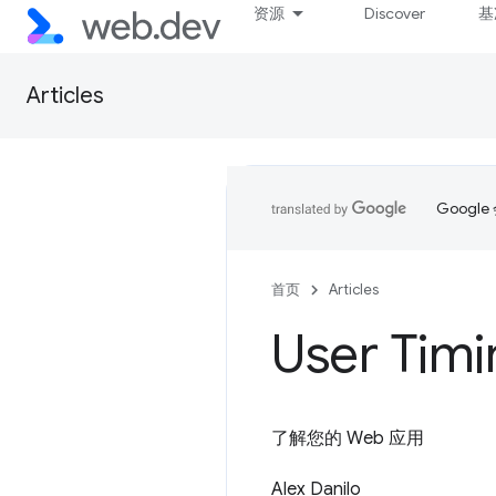
资源
Discover
基
Articles
Goog
首页
Articles
User Timi
了解您的 Web 应用
Alex Danilo