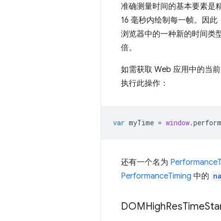
准确测量时间的基本要素是精
16 毫秒内绘制每一帧。因
浏览器中的一种新的时间类
倍。
如需获取 Web 应用中的当
执行此操作：
var
myTime
=
window
.
perfor
还有一个名为
PerformanceT
PerformanceTiming
中的
n
DOMHigh
Res
Time
St