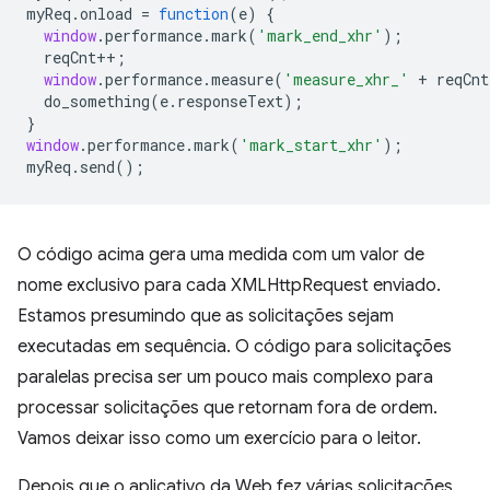
myReq
.
onload
=
function
(
e
)
{
window
.
performance
.
mark
(
'mark_end_xhr'
);
reqCnt
++
;
window
.
performance
.
measure
(
'measure_xhr_'
+
reqCnt
do_something
(
e
.
responseText
);
}
window
.
performance
.
mark
(
'mark_start_xhr'
);
myReq
.
send
();
O código acima gera uma medida com um valor de
nome exclusivo para cada XMLHttpRequest enviado.
Estamos presumindo que as solicitações sejam
executadas em sequência. O código para solicitações
paralelas precisa ser um pouco mais complexo para
processar solicitações que retornam fora de ordem.
Vamos deixar isso como um exercício para o leitor.
Depois que o aplicativo da Web fez várias solicitações,