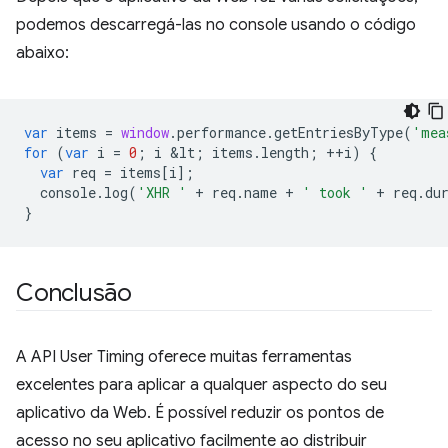
podemos descarregá-las no console usando o código
abaixo:
var
items
=
window
.
performance
.
getEntriesByType
(
'mea
for
(
var
i
=
0
;
i
&
lt
;
items
.
length
;
++
i
)
{
var
req
=
items
[
i
];
console
.
log
(
'XHR '
+
req
.
name
+
' took '
+
req
.
du
}
Conclusão
A API User Timing oferece muitas ferramentas
excelentes para aplicar a qualquer aspecto do seu
aplicativo da Web. É possível reduzir os pontos de
acesso no seu aplicativo facilmente ao distribuir