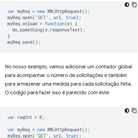
var
myReq
=
new
XMLHttpRequest
();
myReq
.
open
(
'GET'
,
url
,
true
);
myReq
.
onload
=
function
(
e
)
{
do_something
(
e
.
responseText
);
}
myReq
.
send
();
No nosso exemplo, vamos adicionar um contador global
para acompanhar o número de solicitações e também
para armazenar uma medida para cada solicitação feita.
O código para fazer isso é parecido com este:
var
reqCnt
=
0
;
var
myReq
=
new
XMLHttpRequest
();
myReq
.
open
(
'GET'
,
url
,
true
);